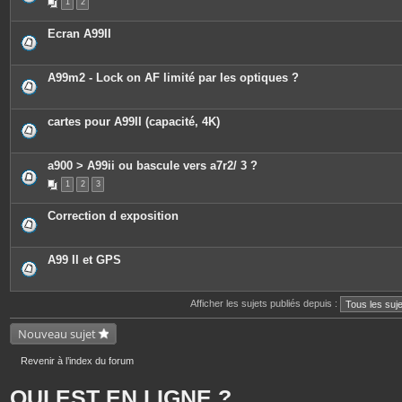
1
2
Ecran A99II
A99m2 - Lock on AF limité par les optiques ?
cartes pour A99II (capacité, 4K)
a900 > A99ii ou bascule vers a7r2/ 3 ?
1
2
3
Correction d exposition
A99 II et GPS
Afficher les sujets publiés depuis :
Nouveau sujet
Revenir à l’index du forum
QUI EST EN LIGNE ?