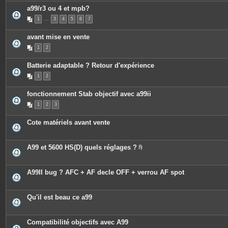
a99/r3 ou 4 et mpb?
1
…
3
4
5
6
7
avant mise en vente
1
2
Batterie adaptable ? Retour d'expérience
1
2
fonctionnement Stab objectif avec a99ii
1
2
3
Cote matériels avant vente
A99 et 5600 HS(D) quels réglages ?
P
i
è
c
A99II bug ? AFC + AF decle OFF + verrou AF spot
e
s
j
o
Qu'il est beau ce a99
i
n
t
e
Compatibilité objectifs avec A99
s