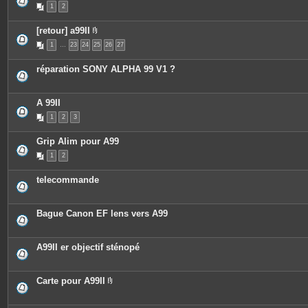
1
2
[retour] a99II
P
1
…
23
24
25
26
27
i
è
c
réparation SONY ALPHA 99 V1 ?
e
s
j
o
A 99II
i
n
1
2
3
t
e
s
Grip Alim pour A99
1
2
telecommande
Bague Canon EF lens vers A99
A99II er objectif sténopé
Carte pour A99II
P
i
è