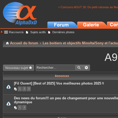
> Concours AOUT 26: Du petit ruisseau au fle
Raccourcis
Sujets actifs
Dernières photos
Accueil du forum
Les boitiers et objectifs Minolta/Sony et l'actu
A9
Nouveau sujet
Annonces
[Fil Ouvert] [Best of 2025] Vos meilleures photos 2025
P
1
2
3
i
è
c
Des news du forum!!! un peu de changement pour une nouvelle
e
dynamique
s
j
1
2
o
i
n
t