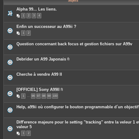
Sujets
e
s
Alpha 99... Les liens.
1
2
3
4
Enfin un successeur au A99ii ?
1
2
Question concernant back focus et gestion fichiers sur A99v
Debrider un A99 Japonais
P
i
è
c
Cherche à vendre A99 II
e
s
j
o
[OFFICIEL] Sony A99II
i
P
n
1
…
96
97
98
99
100
i
t
è
e
c
Help, a99ii où configurer le bouton programmable d´un objectif
s
e
s
j
o
Diff'erence majeure pour le setting "tracking" entre la veleur 1 et
i
valeur 5
n
t
1
2
e
s