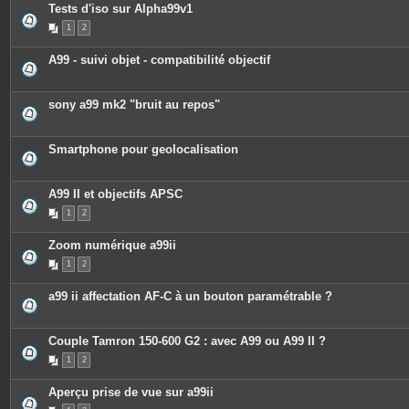
c
Tests d'iso sur Alpha99v1
e
1
2
s
j
o
A99 - suivi objet - compatibilité objectif
i
n
t
e
sony a99 mk2 "bruit au repos"
s
Smartphone pour geolocalisation
A99 II et objectifs APSC
1
2
Zoom numérique a99ii
1
2
a99 ii affectation AF-C à un bouton paramétrable ?
Couple Tamron 150-600 G2 : avec A99 ou A99 II ?
1
2
Aperçu prise de vue sur a99ii