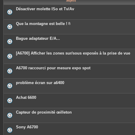
Sujets
e
s
Désactiver molette ISo et Tv/Av
Que la montagne est belle !
P
i
è
c
Bague adaptateur E/A...
e
s
j
o
[A6700] Afficher les zones sur/sous exposés à la prise de vue
i
n
t
e
A6700 raccourci pour mesure expo spot
s
problème écran sur a6400
Achat 6600
Capteur de proximité œilleton
Sony A6700