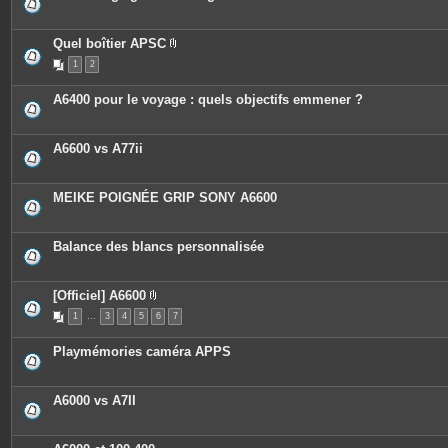
Quel boîtier APSC
P
1
2
i
è
c
A6400 pour le voyage : quels objectifs emmener ?
e
s
j
o
A6600 vs A77ii
i
n
t
e
MEIKE POIGNÉE GRIP SONY A6600
s
Balance des blancs personnalisée
[Officiel] A6600
P
1
…
3
4
5
6
7
i
è
c
Playmémories caméra APPS
e
s
j
o
A6000 vs A7II
i
n
t
e