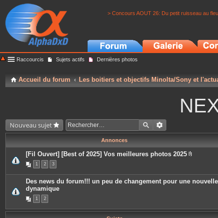
> Concours AOUT 26: Du petit ruisseau au fle
Raccourcis
Sujets actifs
Dernières photos
Accueil du forum
Les boitiers et objectifs Minolta/Sony et l'actu
NEX
Nouveau sujet
Annonces
[Fil Ouvert] [Best of 2025] Vos meilleures photos 2025
P
1
2
3
i
è
c
Des news du forum!!! un peu de changement pour une nouvelle
e
dynamique
s
j
1
2
o
i
n
t