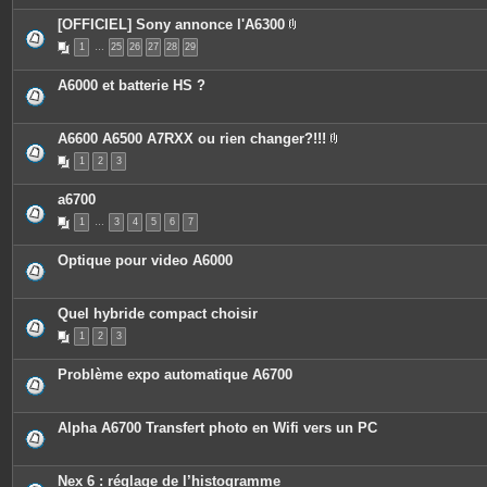
[OFFICIEL] Sony annonce l'A6300
P
1
…
25
26
27
28
29
i
è
c
A6000 et batterie HS ?
e
s
j
o
A6600 A6500 A7RXX ou rien changer?!!!
i
P
n
1
2
3
i
t
è
e
c
s
a6700
e
s
1
…
3
4
5
6
7
j
o
i
Optique pour video A6000
n
t
e
s
Quel hybride compact choisir
1
2
3
Problème expo automatique A6700
Alpha A6700 Transfert photo en Wifi vers un PC
Nex 6 : réglage de l’histogramme