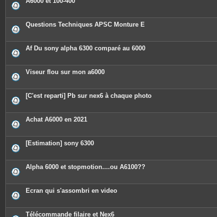
A6000 et 100-400
s
Questions Techniques APSC Monture E
Af Du sony alpha 6300 comparé au 6000
Viseur flou sur mon a6000
[C'est reparti] Pb sur nex6 à chaque photo
Achat A6000 en 2021
[Estimation] sony 6300
Alpha 6000 et stopmotion....ou A6100??
Ecran qui s'assombri en video
Télécommande filaire et Nex6