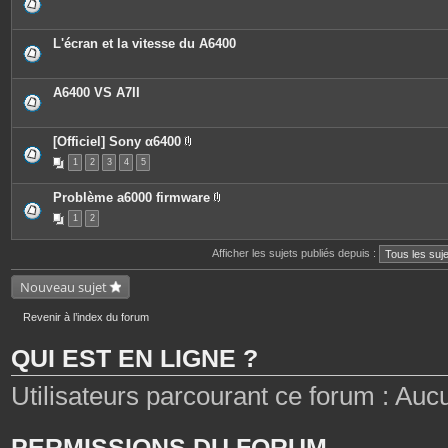
L'écran et la vitesse du A6400
A6400 VS A7II
[Officiel] Sony α6400
P
1
2
3
4
5
i
è
c
Problème a6000 firmware
e
P
s
1
2
i
j
è
o
c
i
Afficher les sujets publiés depuis :
e
n
s
t
j
Nouveau sujet
e
o
s
i
n
Revenir à l’index du forum
t
e
QUI EST EN LIGNE ?
s
Utilisateurs parcourant ce forum : Aucun 
PERMISSIONS DU FORUM