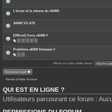
L'écran et la vitesse du A6400
A6400 VS A7II
[Officiel] Sony α6400
P
1
2
3
4
5
i
è
c
Problème a6000 firmware
e
P
s
1
2
i
j
è
o
c
i
Afficher les sujets publiés depuis :
e
n
s
t
j
Nouveau sujet
e
o
s
i
n
Revenir à l’index du forum
t
e
QUI EST EN LIGNE ?
s
Utilisateurs parcourant ce forum : Aucun 
PERMISSIONS DU FORUM