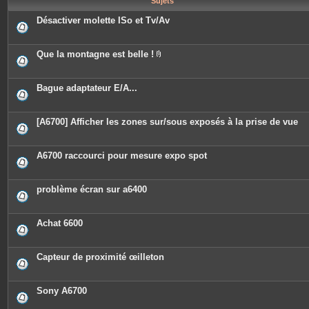
Sujets
e
s
Désactiver molette ISo et Tv/Av
Que la montagne est belle !
P
i
è
c
Bague adaptateur E/A...
e
s
j
o
[A6700] Afficher les zones sur/sous exposés à la prise de vue
i
n
t
e
A6700 raccourci pour mesure expo spot
s
problème écran sur a6400
Achat 6600
Capteur de proximité œilleton
Sony A6700