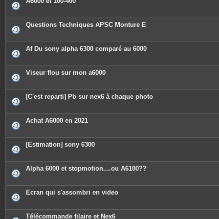
A6000 et 100-400
s
Questions Techniques APSC Monture E
Af Du sony alpha 6300 comparé au 6000
Viseur flou sur mon a6000
[C'est reparti] Pb sur nex6 à chaque photo
Achat A6000 en 2021
[Estimation] sony 6300
Alpha 6000 et stopmotion....ou A6100??
Ecran qui s'assombri en video
Télécommande filaire et Nex6