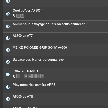
Quel boîtier APSC
P
1
2
i
è
c
A6400 pour le voyage : quels objectifs emmener ?
e
s
j
o
A6600 vs A77ii
i
n
t
e
MEIKE POIGNÉE GRIP SONY A6600
s
Balance des blancs personnalisée
[Officiel] A6600
P
1
…
3
4
5
6
7
i
è
c
Playmémories caméra APPS
e
s
j
o
A6000 vs A7II
i
n
t
e