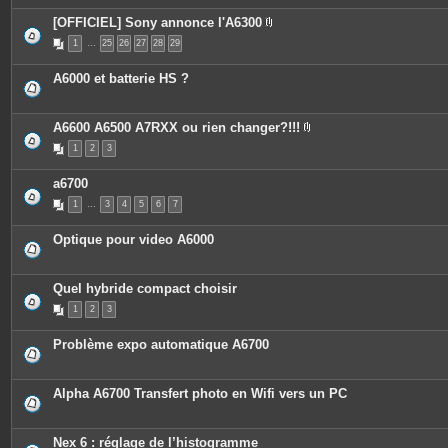
[OFFICIEL] Sony annonce l'A6300
P
1
…
25
26
27
28
29
i
è
c
A6000 et batterie HS ?
e
s
j
o
A6600 A6500 A7RXX ou rien changer?!!!
i
P
n
1
2
3
i
t
è
e
c
s
a6700
e
s
1
…
3
4
5
6
7
j
o
i
Optique pour video A6000
n
t
e
s
Quel hybride compact choisir
1
2
3
Problème expo automatique A6700
Alpha A6700 Transfert photo en Wifi vers un PC
Nex 6 : réglage de l’histogramme