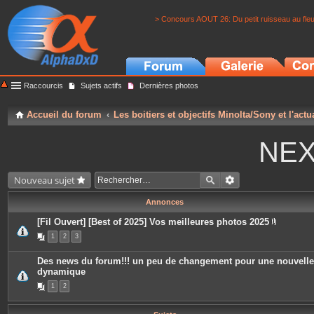
> Concours AOUT 26: Du petit ruisseau au fle
Raccourcis
Sujets actifs
Dernières photos
Accueil du forum
Les boitiers et objectifs Minolta/Sony et l'actu
NEX
Nouveau sujet
Annonces
[Fil Ouvert] [Best of 2025] Vos meilleures photos 2025
P
1
2
3
i
è
c
Des news du forum!!! un peu de changement pour une nouvelle
e
dynamique
s
j
1
2
o
i
n
t