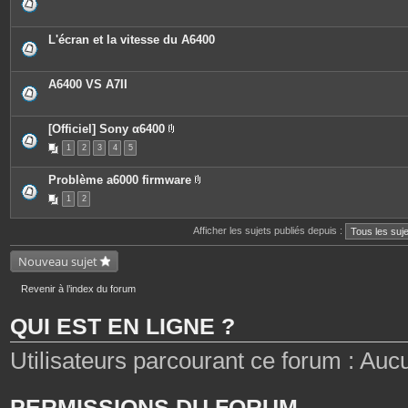
L'écran et la vitesse du A6400
A6400 VS A7II
[Officiel] Sony α6400
P
1
2
3
4
5
i
è
c
Problème a6000 firmware
e
P
s
1
2
i
j
è
o
c
i
Afficher les sujets publiés depuis :
e
n
s
t
j
Nouveau sujet
e
o
s
i
n
Revenir à l’index du forum
t
e
QUI EST EN LIGNE ?
s
Utilisateurs parcourant ce forum : Aucun 
PERMISSIONS DU FORUM