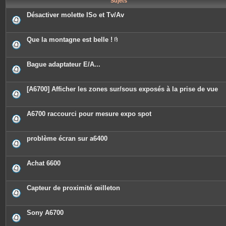
Sujets
e
s
Désactiver molette ISo et Tv/Av
Que la montagne est belle !
P
i
è
c
Bague adaptateur E/A...
e
s
j
o
[A6700] Afficher les zones sur/sous exposés à la prise de vue
i
n
t
e
A6700 raccourci pour mesure expo spot
s
problème écran sur a6400
Achat 6600
Capteur de proximité œilleton
Sony A6700