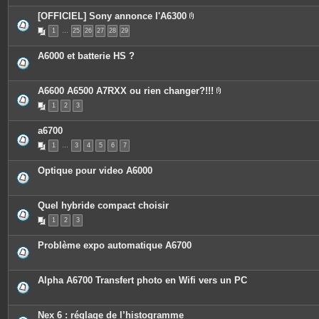
[OFFICIEL] Sony annonce l'A6300
P
1
…
25
26
27
28
29
i
è
c
A6000 et batterie HS ?
e
s
j
o
A6600 A6500 A7RXX ou rien changer?!!!
i
P
n
1
2
3
i
t
è
e
c
s
a6700
e
s
1
…
3
4
5
6
7
j
o
i
Optique pour video A6000
n
t
e
s
Quel hybride compact choisir
1
2
3
Problème expo automatique A6700
Alpha A6700 Transfert photo en Wifi vers un PC
Nex 6 : réglage de l’histogramme