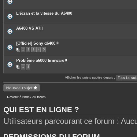
L'écran et la vitesse du A6400
A6400 VS A7II
[Officiel] Sony α6400
P
1
2
3
4
5
i
è
c
Problème a6000 firmware
e
P
s
1
2
i
j
è
o
c
i
Afficher les sujets publiés depuis :
e
n
s
t
j
Nouveau sujet
e
o
s
i
n
Revenir à l’index du forum
t
e
QUI EST EN LIGNE ?
s
Utilisateurs parcourant ce forum : Aucun 
PERMISSIONS DU FORUM