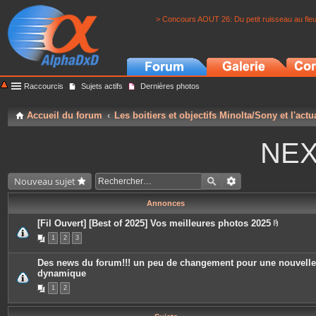
> Concours AOUT 26: Du petit ruisseau au fle
Raccourcis
Sujets actifs
Dernières photos
Accueil du forum
Les boitiers et objectifs Minolta/Sony et l'actu
NEX
Nouveau sujet
Annonces
[Fil Ouvert] [Best of 2025] Vos meilleures photos 2025
P
1
2
3
i
è
c
Des news du forum!!! un peu de changement pour une nouvelle
e
dynamique
s
j
1
2
o
i
n
t