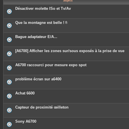
Sujets
e
s
Désactiver molette ISo et Tv/Av
Que la montagne est belle !
P
i
è
c
Bague adaptateur E/A...
e
s
j
o
[A6700] Afficher les zones sur/sous exposés à la prise de vue
i
n
t
e
A6700 raccourci pour mesure expo spot
s
problème écran sur a6400
Achat 6600
Capteur de proximité œilleton
Sony A6700