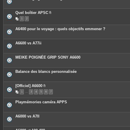
Quel boîtier APSC
P
1
2
i
è
c
A6400 pour le voyage : quels objectifs emmener ?
e
s
j
o
A6600 vs A77ii
i
n
t
e
MEIKE POIGNÉE GRIP SONY A6600
s
Balance des blancs personnalisée
[Officiel] A6600
P
1
…
3
4
5
6
7
i
è
c
Playmémories caméra APPS
e
s
j
o
A6000 vs A7II
i
n
t
e