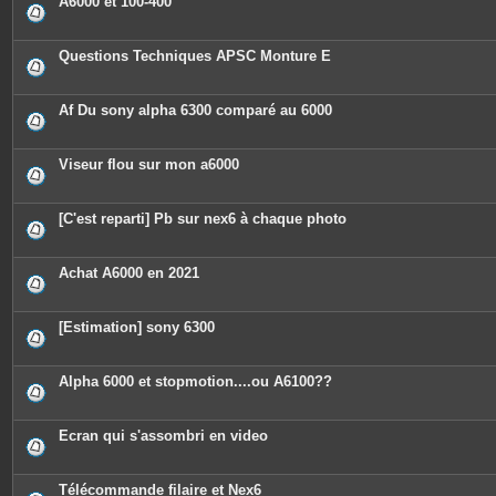
A6000 et 100-400
s
Questions Techniques APSC Monture E
Af Du sony alpha 6300 comparé au 6000
Viseur flou sur mon a6000
[C'est reparti] Pb sur nex6 à chaque photo
Achat A6000 en 2021
[Estimation] sony 6300
Alpha 6000 et stopmotion....ou A6100??
Ecran qui s'assombri en video
Télécommande filaire et Nex6