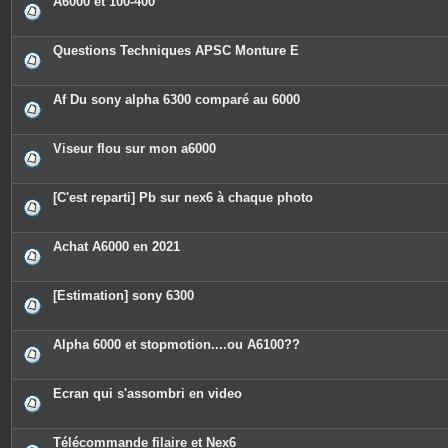
A6000 et 100-400
s
Questions Techniques APSC Monture E
Af Du sony alpha 6300 comparé au 6000
Viseur flou sur mon a6000
[C'est reparti] Pb sur nex6 à chaque photo
Achat A6000 en 2021
[Estimation] sony 6300
Alpha 6000 et stopmotion....ou A6100??
Ecran qui s'assombri en video
Télécommande filaire et Nex6