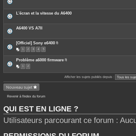
L'écran et la vitesse du A6400
A6400 VS A7II
[Officiel] Sony α6400
P
1
2
3
4
5
i
è
c
Problème a6000 firmware
e
P
s
1
2
i
j
è
o
c
i
Afficher les sujets publiés depuis :
e
n
s
t
j
Nouveau sujet
e
o
s
i
n
Revenir à l’index du forum
t
e
QUI EST EN LIGNE ?
s
Utilisateurs parcourant ce forum : Aucun 
PERMISSIONS DU FORUM