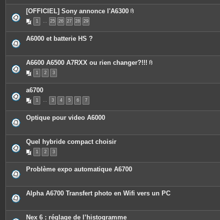
[OFFICIEL] Sony annonce l'A6300
P
1
…
25
26
27
28
29
i
è
c
A6000 et batterie HS ?
e
s
j
o
A6600 A6500 A7RXX ou rien changer?!!!
i
P
n
1
2
3
i
t
è
e
c
s
a6700
e
s
1
…
3
4
5
6
7
j
o
i
Optique pour video A6000
n
t
e
s
Quel hybride compact choisir
1
2
3
Problème expo automatique A6700
Alpha A6700 Transfert photo en Wifi vers un PC
Nex 6 : réglage de l’histogramme