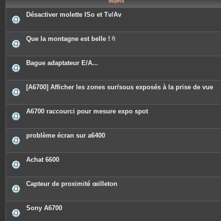
Sujets
e
s
Désactiver molette ISo et Tv/Av
Que la montagne est belle !
P
i
è
c
Bague adaptateur E/A...
e
s
j
o
[A6700] Afficher les zones sur/sous exposés à la prise de vue
i
n
t
e
A6700 raccourci pour mesure expo spot
s
problème écran sur a6400
Achat 6600
Capteur de proximité œilleton
Sony A6700