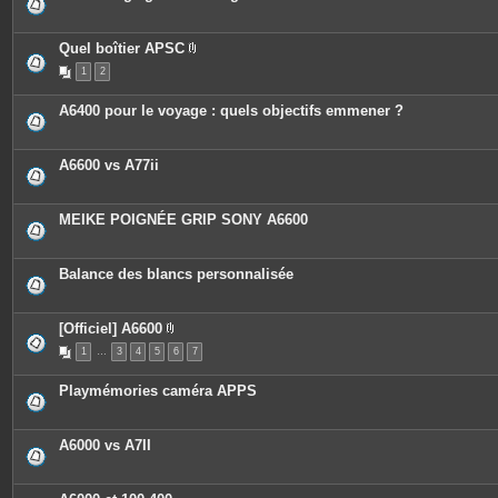
Quel boîtier APSC
P
1
2
i
è
c
A6400 pour le voyage : quels objectifs emmener ?
e
s
j
o
A6600 vs A77ii
i
n
t
e
MEIKE POIGNÉE GRIP SONY A6600
s
Balance des blancs personnalisée
[Officiel] A6600
P
1
…
3
4
5
6
7
i
è
c
Playmémories caméra APPS
e
s
j
o
A6000 vs A7II
i
n
t
e