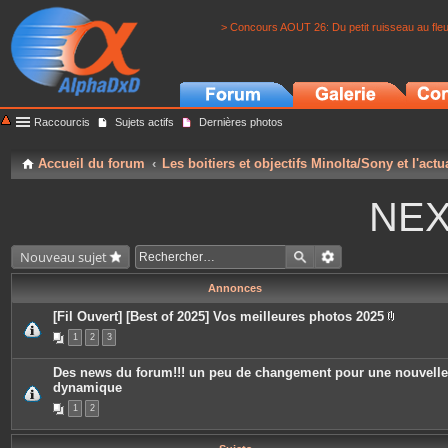
> Concours AOUT 26: Du petit ruisseau au fle
Raccourcis
Sujets actifs
Dernières photos
Accueil du forum
Les boitiers et objectifs Minolta/Sony et l'actu
NEX
Nouveau sujet
Annonces
[Fil Ouvert] [Best of 2025] Vos meilleures photos 2025
P
1
2
3
i
è
c
Des news du forum!!! un peu de changement pour une nouvelle
e
dynamique
s
j
1
2
o
i
n
t