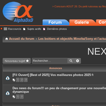
> Concours AOUT 26: Du petit ruisseau au fle
Raccourcis
Sujets actifs
Dernières photos
Accueil du forum
Les boitiers et objectifs Minolta/Sony et l'actu
NEX
Nouveau sujet
Annonces
[Fil Ouvert] [Best of 2025] Vos meilleures photos 2025
P
1
2
3
i
è
c
Des news du forum!!! un peu de changement pour une nouvelle
e
dynamique
s
j
1
2
o
i
n
t