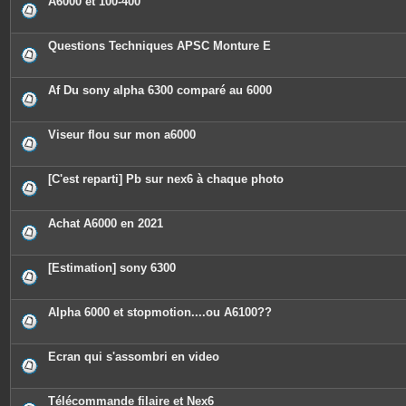
A6000 et 100-400
s
Questions Techniques APSC Monture E
Af Du sony alpha 6300 comparé au 6000
Viseur flou sur mon a6000
[C'est reparti] Pb sur nex6 à chaque photo
Achat A6000 en 2021
[Estimation] sony 6300
Alpha 6000 et stopmotion....ou A6100??
Ecran qui s'assombri en video
Télécommande filaire et Nex6