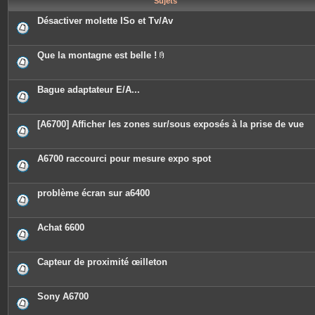
Sujets
e
s
Désactiver molette ISo et Tv/Av
Que la montagne est belle !
P
i
è
c
Bague adaptateur E/A...
e
s
j
o
[A6700] Afficher les zones sur/sous exposés à la prise de vue
i
n
t
e
A6700 raccourci pour mesure expo spot
s
problème écran sur a6400
Achat 6600
Capteur de proximité œilleton
Sony A6700