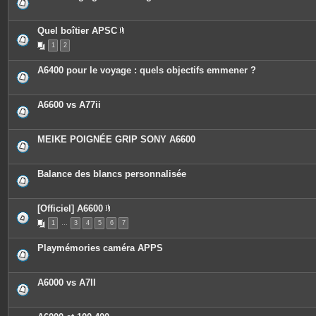
Quel boîtier APSC
P
1
2
i
è
c
A6400 pour le voyage : quels objectifs emmener ?
e
s
j
o
A6600 vs A77ii
i
n
t
e
MEIKE POIGNÉE GRIP SONY A6600
s
Balance des blancs personnalisée
[Officiel] A6600
P
1
…
3
4
5
6
7
i
è
c
Playmémories caméra APPS
e
s
j
o
A6000 vs A7II
i
n
t
e