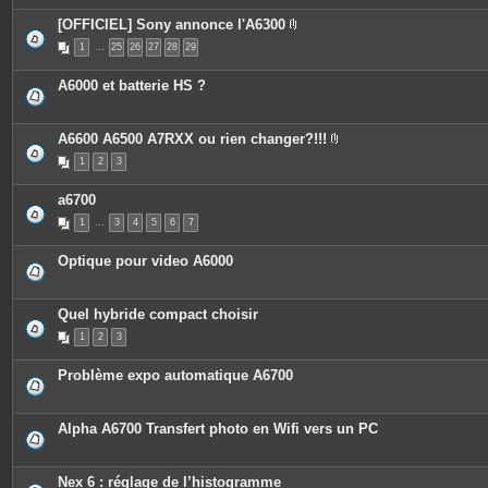
[OFFICIEL] Sony annonce l'A6300
P
1
…
25
26
27
28
29
i
è
c
A6000 et batterie HS ?
e
s
j
o
A6600 A6500 A7RXX ou rien changer?!!!
i
P
n
1
2
3
i
t
è
e
c
s
a6700
e
s
1
…
3
4
5
6
7
j
o
i
Optique pour video A6000
n
t
e
s
Quel hybride compact choisir
1
2
3
Problème expo automatique A6700
Alpha A6700 Transfert photo en Wifi vers un PC
Nex 6 : réglage de l’histogramme