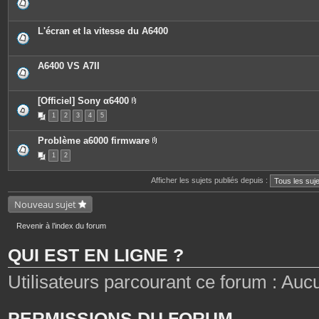
L'écran et la vitesse du A6400
A6400 VS A7II
[Officiel] Sony α6400
P
1
2
3
4
5
i
è
c
Problème a6000 firmware
e
P
s
1
2
i
j
è
o
c
i
Afficher les sujets publiés depuis :
e
n
s
t
j
Nouveau sujet
e
o
s
i
n
Revenir à l’index du forum
t
e
QUI EST EN LIGNE ?
s
Utilisateurs parcourant ce forum : Aucun 
PERMISSIONS DU FORUM