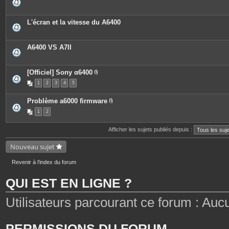
L'écran et la vitesse du A6400
A6400 VS A7II
[Officiel] Sony α6400
P
1
2
3
4
5
i
è
c
Problème a6000 firmware
e
P
s
1
2
i
j
è
o
c
i
Afficher les sujets publiés depuis :
e
n
s
t
j
Nouveau sujet
e
o
s
i
n
Revenir à l’index du forum
t
e
QUI EST EN LIGNE ?
s
Utilisateurs parcourant ce forum : Aucun 
PERMISSIONS DU FORUM