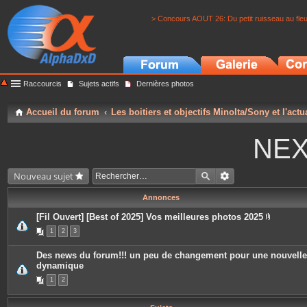
> Concours AOUT 26: Du petit ruisseau au fle
Raccourcis
Sujets actifs
Dernières photos
Accueil du forum
Les boitiers et objectifs Minolta/Sony et l'actu
NEX
Nouveau sujet
Annonces
[Fil Ouvert] [Best of 2025] Vos meilleures photos 2025
P
1
2
3
i
è
c
Des news du forum!!! un peu de changement pour une nouvelle
e
dynamique
s
j
1
2
o
i
n
t