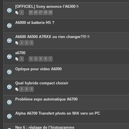
[OFFICIEL] Sony annonce l'A6300
P
1
…
25
26
27
28
29
i
è
c
A6000 et batterie HS ?
e
s
j
o
A6600 A6500 A7RXX ou rien changer?!!!
i
P
n
1
2
3
i
t
è
e
c
s
a6700
e
s
1
…
3
4
5
6
7
j
o
i
Optique pour video A6000
n
t
e
s
Quel hybride compact choisir
1
2
3
Problème expo automatique A6700
Alpha A6700 Transfert photo en Wifi vers un PC
Nex 6 : réglage de l’histogramme