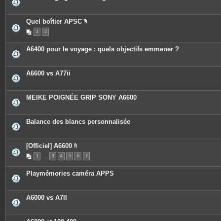
Quel boîtier APSC
P
1
2
i
è
c
A6400 pour le voyage : quels objectifs emmener ?
e
s
j
o
A6600 vs A77ii
i
n
t
e
MEIKE POIGNÉE GRIP SONY A6600
s
Balance des blancs personnalisée
[Officiel] A6600
P
1
…
3
4
5
6
7
i
è
c
Playmémories caméra APPS
e
s
j
o
A6000 vs A7II
i
n
t
e