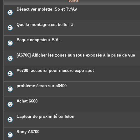
Sujets
e
s
Désactiver molette ISo et Tv/Av
Que la montagne est belle !
P
i
è
c
Bague adaptateur E/A...
e
s
j
o
[A6700] Afficher les zones sur/sous exposés à la prise de vue
i
n
t
e
A6700 raccourci pour mesure expo spot
s
problème écran sur a6400
Achat 6600
Capteur de proximité œilleton
Sony A6700