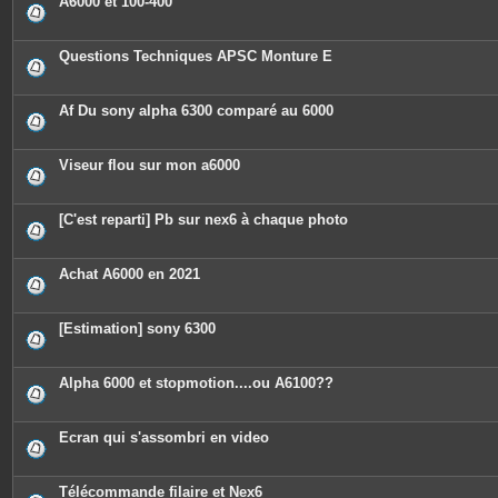
A6000 et 100-400
s
Questions Techniques APSC Monture E
Af Du sony alpha 6300 comparé au 6000
Viseur flou sur mon a6000
[C'est reparti] Pb sur nex6 à chaque photo
Achat A6000 en 2021
[Estimation] sony 6300
Alpha 6000 et stopmotion....ou A6100??
Ecran qui s'assombri en video
Télécommande filaire et Nex6