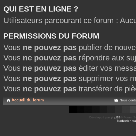
e
QUI EST EN LIGNE ?
s
Utilisateurs parcourant ce forum : Aucun 
PERMISSIONS DU FORUM
Vous
ne pouvez pas
publier de nouve
Vous
ne pouvez pas
répondre aux suj
Vous
ne pouvez pas
éditer vos mess
Vous
ne pouvez pas
supprimer vos m
Vous
ne pouvez pas
transférer de piè
Accueil du forum
Nous conta
Développé par
phpBB
® Forum So
Traduction fra