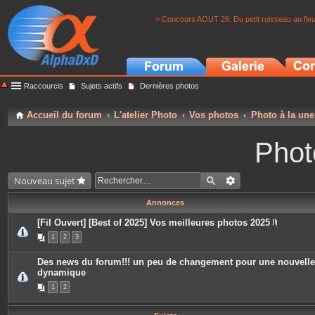
> Concours AOUT 26: Du petit ruisseau au fle
Raccourcis
Sujets actifs
Dernières photos
Accueil du forum
L'atelier Photo
Vos photos
Photo à la une
Phot
Nouveau sujet
Annonces
[Fil Ouvert] [Best of 2025] Vos meilleures photos 2025
P
1
2
3
i
è
c
Des news du forum!!! un peu de changement pour une nouvelle
e
dynamique
s
j
1
2
o
i
n
t