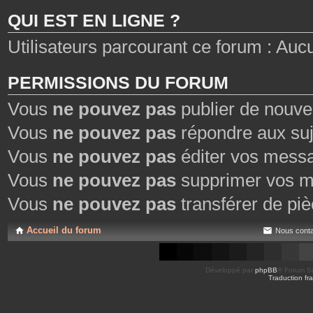
e
QUI EST EN LIGNE ?
s
Utilisateurs parcourant ce forum : Aucun 
PERMISSIONS DU FORUM
Vous
ne pouvez pas
publier de nouve
Vous
ne pouvez pas
répondre aux suj
Vous
ne pouvez pas
éditer vos mess
Vous
ne pouvez pas
supprimer vos m
Vous
ne pouvez pas
transférer de piè
Accueil du forum
Nous conta
Développé par
phpBB
® Forum So
Traduction fra