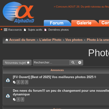
> Concours AOUT 26: Du petit ruisseau au fle
Raccourcis
Sujets actifs
Dernières photos
Accueil du forum
L'atelier Photo
Vos photos
Photo à la une
Phot
Nouveau sujet
Annonces
[Fil Ouvert] [Best of 2025] Vos meilleures photos 2025
P
1
2
3
i
è
c
Des news du forum!!! un peu de changement pour une nouvelle
e
dynamique
s
j
1
2
o
i
n
t