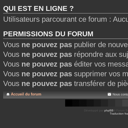
e
QUI EST EN LIGNE ?
s
Utilisateurs parcourant ce forum : Aucun 
PERMISSIONS DU FORUM
Vous
ne pouvez pas
publier de nouve
Vous
ne pouvez pas
répondre aux suj
Vous
ne pouvez pas
éditer vos mess
Vous
ne pouvez pas
supprimer vos m
Vous
ne pouvez pas
transférer de piè
Accueil du forum
Nous conta
Développé par
phpBB
® Forum So
Traduction fra