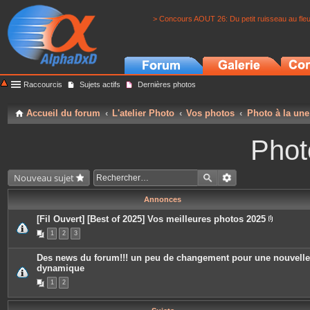
> Concours AOUT 26: Du petit ruisseau au fle
Raccourcis
Sujets actifs
Dernières photos
Accueil du forum
L'atelier Photo
Vos photos
Photo à la une
Phot
Nouveau sujet
Annonces
[Fil Ouvert] [Best of 2025] Vos meilleures photos 2025
P
1
2
3
i
è
c
Des news du forum!!! un peu de changement pour une nouvelle
e
dynamique
s
j
1
2
o
i
n
t