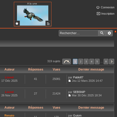
A la une
Connexion
Inscription
319 sujets
1
2
3
4
5
…
8
Auteur
Réponses
Vues
Dernier message
Lionel
par
Pablo87
41
25081
17 Déc 2025
Jeu 12 Mars 2026 14:47
C
o
n
Lionel
par
SEBSNIP
27
21424
s
26 Nov 2025
Mar 30 Déc 2025 18:34
u
C
l
o
t
n
e
Auteur
Réponses
Vues
Dernier message
s
r
u
l
l
Renato
par
Guiom