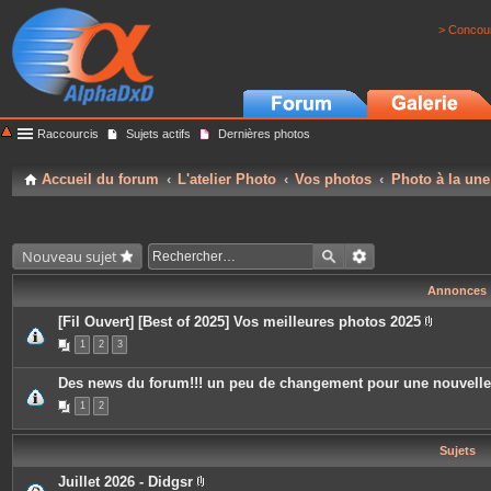
> Concour
Raccourcis
Sujets actifs
Dernières photos
Accueil du forum
L'atelier Photo
Vos photos
Photo à la une
Nouveau sujet
Annonces
[Fil Ouvert] [Best of 2025] Vos meilleures photos 2025
P
1
2
3
i
è
c
Des news du forum!!! un peu de changement pour une nouvell
e
s
1
2
j
o
i
Sujets
n
t
e
Juillet 2026 - Didgsr