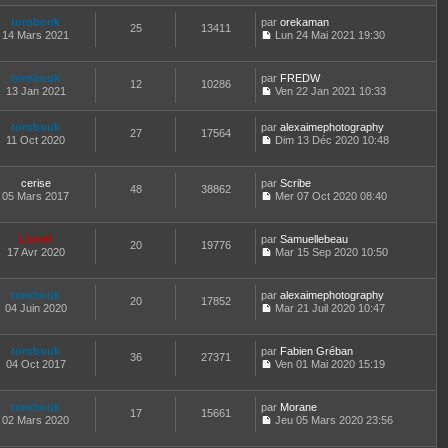
a
o
n
e
t
e
g
n
i
d
torobouk
par
orekaman
e
s
25
13411
e
s
e
e
14 Mars 2021
Lun 24 Mai 2021 19:30
r
s
u
r
C
r
l
a
l
m
o
n
e
g
t
e
n
i
d
e
torobouk
par
FREDW
e
s
12
10286
s
e
e
13 Jan 2021
Ven 22 Jan 2021 10:33
r
s
u
r
C
r
l
a
l
m
o
n
e
g
t
e
torobouk
par
n
alexaimephotography
i
d
27
17564
e
e
s
11 Oct 2020
s
Dim 13 Déc 2020 10:48
e
e
r
s
C
u
r
r
l
a
o
l
m
n
e
g
n
t
e
cerise
par
Scribe
i
d
48
38862
e
s
e
s
05 Mars 2017
Mer 07 Oct 2020 08:40
e
e
u
r
s
C
r
r
l
l
a
o
m
n
t
e
g
n
e
Lionel
par
Samuellebeau
i
e
d
20
19776
e
s
s
17 Avr 2020
Mar 15 Sep 2020 10:50
e
r
e
u
s
C
r
l
r
l
a
o
m
e
n
t
g
n
e
d
torobouk
par
alexaimephotography
i
e
20
17852
e
s
s
e
04 Juin 2020
Mar 21 Juil 2020 10:47
e
r
u
s
C
r
r
l
l
a
o
n
m
e
t
g
n
i
e
d
torobouk
par
Fabien Gréban
e
36
27371
e
s
e
s
e
04 Oct 2017
Ven 01 Mai 2020 15:19
r
u
r
s
C
r
l
l
m
a
o
n
e
t
e
g
n
i
d
torobouk
par
Morane
e
s
17
15661
e
s
e
e
02 Mars 2020
Jeu 05 Mars 2020 23:56
r
s
u
r
C
r
l
a
l
m
o
n