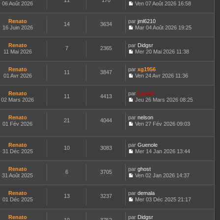
11
170
e
t
06 Août 2026
Ven 07 Août 2026 16:58
d
C
e
e
o
r
r
Renato
par
n
jml6210
l
14
3634
n
16 Juin 2026
s
Mar 04 Août 2026 19:25
e
i
C
u
d
e
o
l
e
Renato
par
r
n
Didgsr
t
r
7
2365
11 Mai 2026
m
s
Mer 20 Mai 2026 11:38
e
n
C
e
u
r
i
o
s
l
l
e
Renato
par
n
xg1956
s
t
11
3847
e
r
01 Avr 2026
s
Ven 24 Avr 2026 11:36
a
e
d
m
C
u
g
r
e
e
o
l
e
l
r
s
Renato
par
n
Lionel
t
11
4413
e
n
s
02 Mars 2026
s
Jeu 26 Mars 2026 08:25
e
d
i
a
C
u
r
e
e
g
o
l
l
r
r
Renato
par
e
n
nelson
t
21
4044
e
n
m
01 Fév 2026
s
Ven 27 Fév 2026 09:03
e
d
i
C
e
u
r
e
e
o
s
l
l
r
r
n
s
t
e
Renato
par
Guenole
n
m
10
3083
s
a
e
d
31 Déc 2025
Mer 14 Jan 2026 13:44
i
e
u
g
r
C
e
e
s
l
e
l
o
r
r
s
t
e
Renato
par
n
ghost
n
m
6
3705
a
e
d
31 Août 2025
s
Ven 02 Jan 2026 14:37
i
e
g
r
C
e
u
e
s
e
l
o
r
l
r
s
e
Renato
par
n
demala
n
t
m
13
3237
a
d
01 Déc 2025
s
Mer 03 Déc 2025 21:17
i
e
e
g
C
e
u
e
r
s
e
o
r
l
r
l
s
Renato
par
n
Didgsr
n
t
m