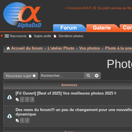
> Concours AOUT 26: Du petit ruisseau au fle
Raccourcis
Sujets actifs
Dernières photos
Accueil du forum
L'atelier Photo
Vos photos
Photo à la une
Phot
Nouveau sujet
Annonces
[Fil Ouvert] [Best of 2025] Vos meilleures photos 2025
P
1
2
3
i
è
c
Des news du forum!!! un peu de changement pour une nouvelle
e
dynamique
s
j
1
2
o
i
n
t