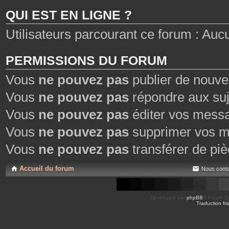
e
QUI EST EN LIGNE ?
s
Utilisateurs parcourant ce forum : Aucun 
PERMISSIONS DU FORUM
Vous
ne pouvez pas
publier de nouve
Vous
ne pouvez pas
répondre aux suj
Vous
ne pouvez pas
éditer vos mess
Vous
ne pouvez pas
supprimer vos m
Vous
ne pouvez pas
transférer de piè
Accueil du forum
Nous conta
Développé par
phpBB
® Forum So
Traduction fra