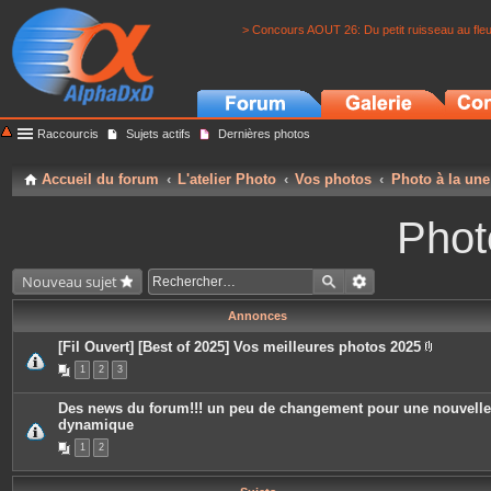
> Concours AOUT 26: Du petit ruisseau au fle
Raccourcis
Sujets actifs
Dernières photos
Accueil du forum
L'atelier Photo
Vos photos
Photo à la une
Phot
Nouveau sujet
Annonces
[Fil Ouvert] [Best of 2025] Vos meilleures photos 2025
P
1
2
3
i
è
c
Des news du forum!!! un peu de changement pour une nouvelle
e
dynamique
s
j
1
2
o
i
n
t