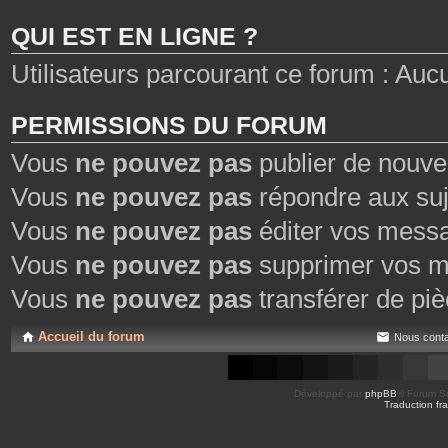
t
e
QUI EST EN LIGNE ?
s
Utilisateurs parcourant ce forum : Aucun 
PERMISSIONS DU FORUM
Vous
ne pouvez pas
publier de nouve
Vous
ne pouvez pas
répondre aux suj
Vous
ne pouvez pas
éditer vos mess
Vous
ne pouvez pas
supprimer vos m
Vous
ne pouvez pas
transférer de piè
Accueil du forum
Nous conta
Développé par
phpBB
® Forum So
Traduction fra