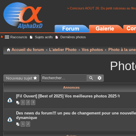
> Concours AOUT 26: Du petit ruisseau au fle
Raccourcis
Sujets actifs
Dernières photos
Accueil du forum
L'atelier Photo
Vos photos
Photo à la une
Phot
Nouveau sujet
Annonces
[Fil Ouvert] [Best of 2025] Vos meilleures photos 2025
P
1
2
3
i
è
c
Des news du forum!!! un peu de changement pour une nouvelle
e
dynamique
s
j
1
2
o
i
n
t