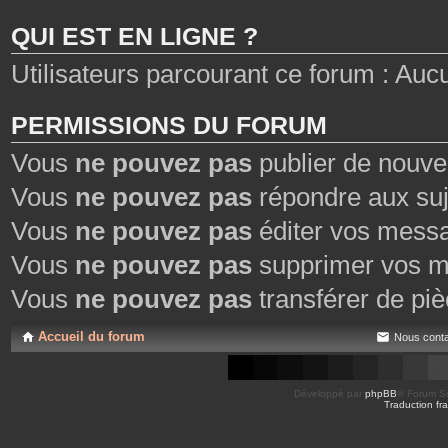
t
e
QUI EST EN LIGNE ?
s
Utilisateurs parcourant ce forum : Aucun 
PERMISSIONS DU FORUM
Vous
ne pouvez pas
publier de nouve
Vous
ne pouvez pas
répondre aux suj
Vous
ne pouvez pas
éditer vos mess
Vous
ne pouvez pas
supprimer vos m
Vous
ne pouvez pas
transférer de piè
Accueil du forum
Nous conta
Développé par
phpBB
® Forum So
Traduction fra