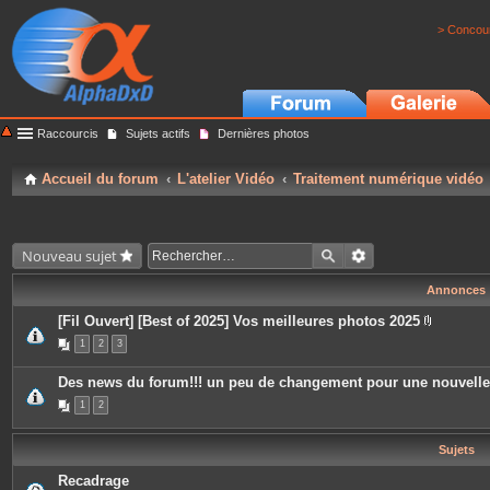
> Concour
Raccourcis
Sujets actifs
Dernières photos
Accueil du forum
L'atelier Vidéo
Traitement numérique vidéo
Nouveau sujet
Annonces
[Fil Ouvert] [Best of 2025] Vos meilleures photos 2025
P
1
2
3
i
è
c
Des news du forum!!! un peu de changement pour une nouvell
e
s
1
2
j
o
i
Sujets
n
t
e
Recadrage