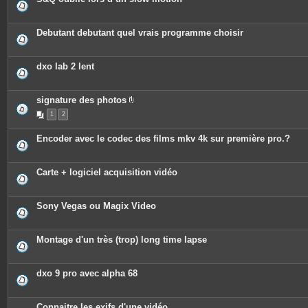
Debutant debutant quel vrais programme choisir
dxo lab 2 lent
signature des photos
P
1
2
i
è
c
Encoder avec le codec des films mkv 4k sur première pro.?
e
s
j
o
Carte + logiciel acquisition vidéo
i
n
t
e
Sony Vegas ou Magix Video
s
Montage d'un très (trop) long time lapse
dxo 9 pro avec alpha 68
Connaitre les exifs d'une vidéo