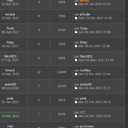
r
Hyb
par
n
jackez
t
4
9104
e
a
n
m
10 Nov 2017
s
Dim 07 Jan 2018 15:28
e
d
g
i
C
e
u
r
e
e
e
o
s
l
l
r
r
terubat
par
n
jefouille
s
t
8
7293
e
n
m
13 Déc 2017
s
Sam 23 Déc 2017 11:16
a
e
d
i
C
e
u
g
r
e
e
o
s
l
e
l
r
r
Tonio
par
n
Tonio
s
t
3
9740
e
n
m
26 Juin 2017
s
Lun 26 Juin 2017 23:06
a
e
d
i
C
e
u
g
r
e
e
o
s
l
e
l
r
r
Roby
par
n
Roby
s
t
0
7943
e
n
m
26 Avr 2017
s
Mer 26 Avr 2017 22:36
a
e
d
i
C
e
u
g
r
e
e
o
s
l
e
l
r
r
NikoNEX
par
n
NikoNEX
s
t
6
8264
e
n
m
27 Fév 2017
s
Sam 04 Mars 2017 17:42
a
e
d
i
C
e
u
g
r
e
e
o
s
l
e
l
r
r
KtrocK
par
n
mxffiles
s
t
12
11848
e
n
m
10 Déc 2015
s
Ven 10 Fév 2017 12:44
a
e
d
i
C
e
u
g
r
e
e
o
s
l
e
l
r
r
andre59
par
n
andre59
s
t
7
12119
e
n
m
09 Oct 2016
s
Mer 01 Fév 2017 21:17
a
e
d
i
C
e
u
g
r
e
e
o
s
l
e
l
r
r
pmik
par
n
pmik
s
t
2
5814
e
n
m
31 Jan 2017
s
Mer 01 Fév 2017 00:15
a
e
d
i
C
e
u
g
r
e
e
o
s
l
e
l
r
r
round-planet
par
n
J.C
s
t
7
8126
e
n
m
23 Déc 2016
s
Ven 23 Déc 2016 16:50
a
e
d
i
C
e
u
g
r
e
e
o
s
l
e
l
r
r
Hyb
par
n
jwchretien
s
t