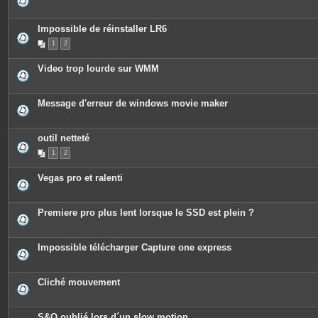
Impossible de réinstaller LR6
1
2
Video trop lourde sur WMM
Message d'erreur de windows movie maker
outil netteté
1
2
Vegas pro et ralenti
Premiere pro plus lent lorsque le SSD est plein ?
Impossible télécharger Capture one express
Cliché mouvement
S&Q oublié lors d´un slow motion