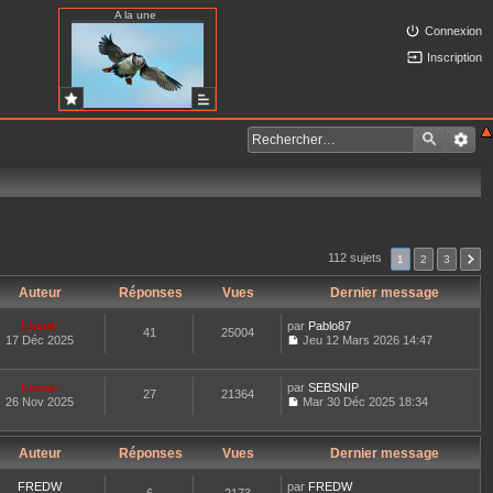
A la une
Connexion
Inscription
112 sujets
1
2
3
Auteur
Réponses
Vues
Dernier message
Lionel
par
Pablo87
41
25004
17 Déc 2025
Jeu 12 Mars 2026 14:47
C
o
n
Lionel
par
SEBSNIP
27
21364
s
26 Nov 2025
Mar 30 Déc 2025 18:34
u
C
l
o
t
n
e
Auteur
Réponses
Vues
Dernier message
s
r
u
l
l
FREDW
par
FREDW