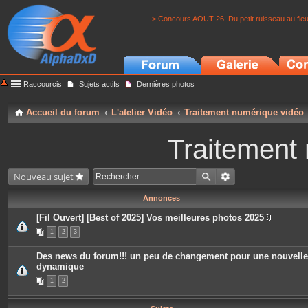
> Concours AOUT 26: Du petit ruisseau au fle
Raccourcis
Sujets actifs
Dernières photos
Accueil du forum
L'atelier Vidéo
Traitement numérique vidéo
Traitement
Nouveau sujet
Annonces
[Fil Ouvert] [Best of 2025] Vos meilleures photos 2025
P
1
2
3
i
è
c
Des news du forum!!! un peu de changement pour une nouvelle
e
dynamique
s
j
1
2
o
i
n
t