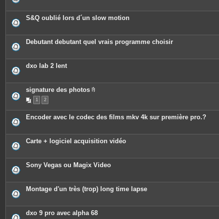
S&Q oublié lors d´un slow motion
Debutant debutant quel vrais programme choisir
dxo lab 2 lent
signature des photos
P
1
2
i
è
c
Encoder avec le codec des films mkv 4k sur première pro.?
e
s
j
o
Carte + logiciel acquisition vidéo
i
n
t
e
Sony Vegas ou Magix Video
s
Montage d'un très (trop) long time lapse
dxo 9 pro avec alpha 68