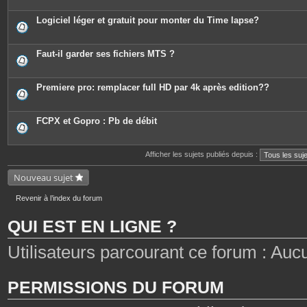
Logiciel léger et gratuit pour monter du Time lapse?
Faut-il garder ses fichiers MTS ?
Premiere pro: remplacer full HD par 4k après edition??
FCPX et Gopro : Pb de débit
Afficher les sujets publiés depuis :
Nouveau sujet
Revenir à l’index du forum
QUI EST EN LIGNE ?
Utilisateurs parcourant ce forum : Aucun 
PERMISSIONS DU FORUM