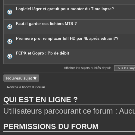
Logiciel léger et gratuit pour monter du Time lapse?
Faut-il garder ses fichiers MTS ?
Premiere pro: remplacer full HD par 4k après edition??
FCPX et Gopro : Pb de débit
Afficher les sujets publiés depuis :
Nouveau sujet
Revenir à l’index du forum
QUI EST EN LIGNE ?
Utilisateurs parcourant ce forum : Aucun 
PERMISSIONS DU FORUM