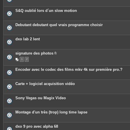
S&Q oublié lors d´un slow motion
Debutant debutant quel vrais programme choisir
dxo lab 2 lent
signature des photos
P
1
2
i
è
c
Encoder avec le codec des films mkv 4k sur première pro.?
e
s
j
o
Carte + logiciel acquisition vidéo
i
n
t
e
Sony Vegas ou Magix Video
s
Montage d'un très (trop) long time lapse
dxo 9 pro avec alpha 68