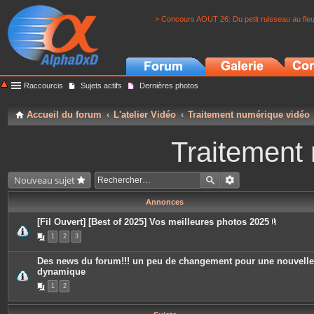
> Concours AOUT 26: Du petit ruisseau au fle
Raccourcis
Sujets actifs
Dernières photos
Accueil du forum
L'atelier Vidéo
Traitement numérique vidéo
Traitement
Nouveau sujet
Annonces
[Fil Ouvert] [Best of 2025] Vos meilleures photos 2025
P
1
2
3
i
è
c
Des news du forum!!! un peu de changement pour une nouvelle
e
dynamique
s
j
1
2
o
i
n
t