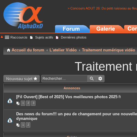
> Concours AOUT 26: Du petit ruisseau au fle
Raccourcis
Sujets actifs
Dernières photos
Accueil du forum
L'atelier Vidéo
Traitement numérique vidéo
Traitement
Nouveau sujet
Annonces
[Fil Ouvert] [Best of 2025] Vos meilleures photos 2025
P
1
2
3
i
è
c
Des news du forum!!! un peu de changement pour une nouvelle
e
dynamique
s
j
1
2
o
i
n
t