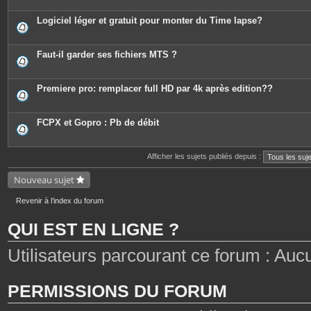
Logiciel léger et gratuit pour monter du Time lapse?
Faut-il garder ses fichiers MTS ?
Premiere pro: remplacer full HD par 4k après edition??
FCPX et Gopro : Pb de débit
Afficher les sujets publiés depuis :
Nouveau sujet
Revenir à l’index du forum
QUI EST EN LIGNE ?
Utilisateurs parcourant ce forum : Aucun 
PERMISSIONS DU FORUM