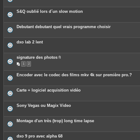
S&Q oublié lors d´un slow motion
Debutant debutant quel vrais programme choisir
dxo lab 2 lent
signature des photos
P
1
2
i
è
c
Encoder avec le codec des films mkv 4k sur première pro.?
e
s
j
o
Carte + logiciel acquisition vidéo
i
n
t
e
Sony Vegas ou Magix Video
s
Montage d'un très (trop) long time lapse
dxo 9 pro avec alpha 68