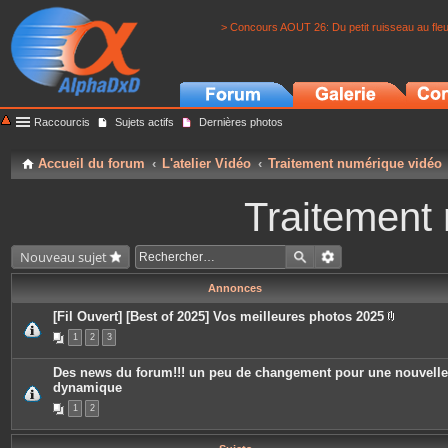
> Concours AOUT 26: Du petit ruisseau au fle
Raccourcis
Sujets actifs
Dernières photos
Accueil du forum
L'atelier Vidéo
Traitement numérique vidéo
Traitement
Nouveau sujet
Annonces
[Fil Ouvert] [Best of 2025] Vos meilleures photos 2025
P
1
2
3
i
è
c
Des news du forum!!! un peu de changement pour une nouvelle
e
dynamique
s
j
1
2
o
i
n
t