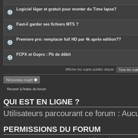
Logiciel léger et gratuit pour monter du Time lapse?
Faut-il garder ses fichiers MTS ?
Premiere pro: remplacer full HD par 4k après edition??
FCPX et Gopro : Pb de débit
Afficher les sujets publiés depuis :
Nouveau sujet
Revenir à l’index du forum
QUI EST EN LIGNE ?
Utilisateurs parcourant ce forum : Aucun 
PERMISSIONS DU FORUM