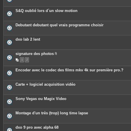
S&Q oublié lors d´un slow motion
Debutant debutant quel vrais programme choisir
dxo lab 2 lent
signature des photos
P
1
2
i
è
c
Encoder avec le codec des films mkv 4k sur première pro.?
e
s
j
o
Carte + logiciel acquisition vidéo
i
n
t
e
Sony Vegas ou Magix Video
s
Montage d'un très (trop) long time lapse
dxo 9 pro avec alpha 68