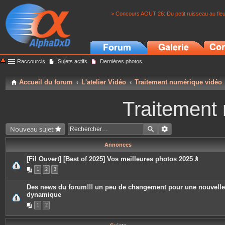
> Concours AOUT 26: Du petit ruisseau au fle
Raccourcis
Sujets actifs
Dernières photos
Accueil du forum
L'atelier Vidéo
Traitement numérique vidéo
Traitement
Nouveau sujet
Annonces
[Fil Ouvert] [Best of 2025] Vos meilleures photos 2025
P
1
2
3
i
è
c
Des news du forum!!! un peu de changement pour une nouvelle
e
dynamique
s
j
1
2
o
i
n
t