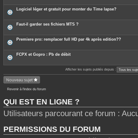
Logiciel léger et gratuit pour monter du Time lapse?
Faut-il garder ses fichiers MTS ?
Premiere pro: remplacer full HD par 4k après edition??
FCPX et Gopro : Pb de débit
Afficher les sujets publiés depuis :
Nouveau sujet
Revenir à l’index du forum
QUI EST EN LIGNE ?
Utilisateurs parcourant ce forum : Aucun 
PERMISSIONS DU FORUM