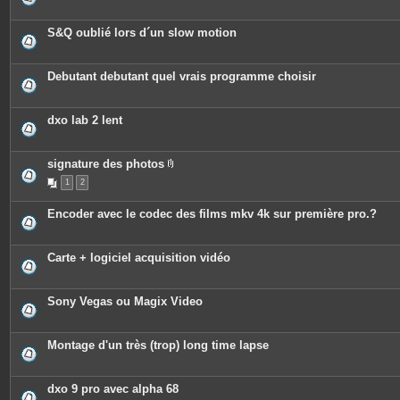
S&Q oublié lors d´un slow motion
Debutant debutant quel vrais programme choisir
dxo lab 2 lent
signature des photos
P
1
2
i
è
c
Encoder avec le codec des films mkv 4k sur première pro.?
e
s
j
o
Carte + logiciel acquisition vidéo
i
n
t
e
Sony Vegas ou Magix Video
s
Montage d'un très (trop) long time lapse
dxo 9 pro avec alpha 68