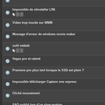
Impossible de réinstaller LR6
1
2
Video trop lourde sur WMM
Message d'erreur de windows movie maker
outil netteté
1
2
Vegas pro et ralenti
Premiere pro plus lent lorsque le SSD est plein ?
Impossible télécharger Capture one express
Cliché mouvement
S&Q oublié lors d´un slow motion