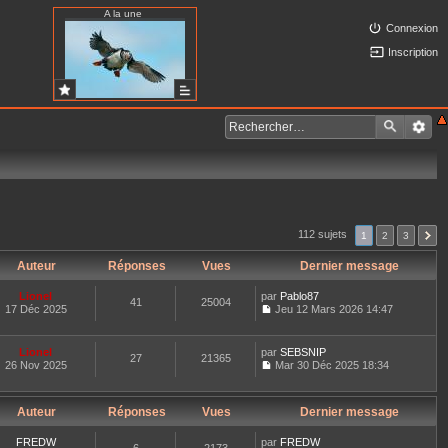
A la une
Connexion
Inscription
112 sujets
1
2
3
Auteur
Réponses
Vues
Dernier message
Lionel
par
Pablo87
41
25004
17 Déc 2025
Jeu 12 Mars 2026 14:47
C
o
n
Lionel
par
SEBSNIP
27
21365
s
26 Nov 2025
Mar 30 Déc 2025 18:34
u
C
l
o
t
n
e
Auteur
Réponses
Vues
Dernier message
s
r
u
l
l
FREDW
par
FREDW