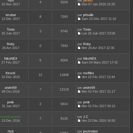
r
Hyb
par
n
jackez
t
4
9104
e
a
n
m
10 Nov 2017
s
Dim 07 Jan 2018 15:28
e
d
g
i
C
e
u
r
e
e
e
o
s
l
l
r
r
terubat
par
n
jefouille
s
t
8
7293
e
n
m
13 Déc 2017
s
Sam 23 Déc 2017 11:16
a
e
d
i
C
e
u
g
r
e
e
o
s
l
e
l
r
r
Tonio
par
n
Tonio
s
t
3
9740
e
n
m
26 Juin 2017
s
Lun 26 Juin 2017 23:06
a
e
d
i
C
e
u
g
r
e
e
o
s
l
e
l
r
r
Roby
par
n
Roby
s
t
0
7943
e
n
m
26 Avr 2017
s
Mer 26 Avr 2017 22:36
a
e
d
i
C
e
u
g
r
e
e
o
s
l
e
l
r
r
NikoNEX
par
n
NikoNEX
s
t
6
8264
e
n
m
27 Fév 2017
s
Sam 04 Mars 2017 17:42
a
e
d
i
C
e
u
g
r
e
e
o
s
l
e
l
r
r
KtrocK
par
n
mxffiles
s
t
12
11848
e
n
m
10 Déc 2015
s
Ven 10 Fév 2017 12:44
a
e
d
i
C
e
u
g
r
e
e
o
s
l
e
l
r
r
andre59
par
n
andre59
s
t
7
12119
e
n
m
09 Oct 2016
s
Mer 01 Fév 2017 21:17
a
e
d
i
C
e
u
g
r
e
e
o
s
l
e
l
r
r
pmik
par
n
pmik
s
t
2
5814
e
n
m
31 Jan 2017
s
Mer 01 Fév 2017 00:15
a
e
d
i
C
e
u
g
r
e
e
o
s
l
e
l
r
r
round-planet
par
n
J.C
s
t
7
8126
e
n
m
23 Déc 2016
s
Ven 23 Déc 2016 16:50
a
e
d
i
C
e
u
g
r
e
e
o
s
l
e
l
r
r
Hyb
par
n
jwchretien
s
t