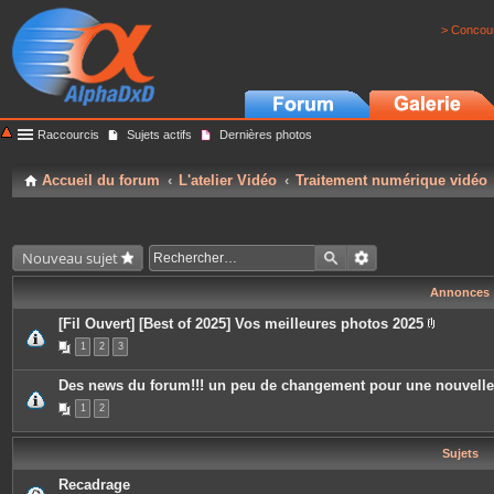
> Concour
Raccourcis
Sujets actifs
Dernières photos
Accueil du forum
L'atelier Vidéo
Traitement numérique vidéo
Nouveau sujet
Annonces
[Fil Ouvert] [Best of 2025] Vos meilleures photos 2025
P
1
2
3
i
è
c
Des news du forum!!! un peu de changement pour une nouvell
e
s
1
2
j
o
i
Sujets
n
t
e
Recadrage