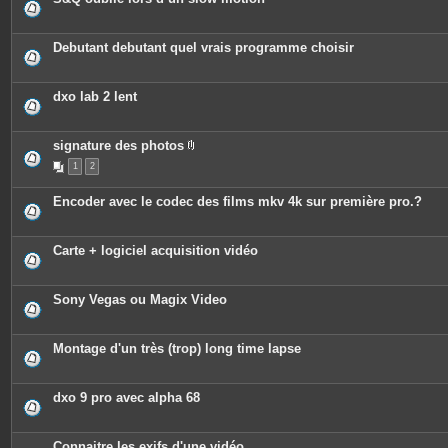
Debutant debutant quel vrais programme choisir
dxo lab 2 lent
signature des photos
P
1
2
i
è
c
Encoder avec le codec des films mkv 4k sur première pro.?
e
s
j
o
Carte + logiciel acquisition vidéo
i
n
t
e
Sony Vegas ou Magix Video
s
Montage d'un très (trop) long time lapse
dxo 9 pro avec alpha 68
Connaitre les exifs d'une vidéo