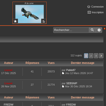
A la une
Connexion
Inscription
112 sujets
1
2
3
Auteur
Réponses
Vues
Dernier message
Lionel
par
Pablo87
41
25573
17 Déc 2025
Jeu 12 Mars 2026 14:47
C
o
n
Lionel
par
SEBSNIP
27
21774
s
26 Nov 2025
Mar 30 Déc 2025 18:34
u
C
l
o
t
n
e
Auteur
Réponses
Vues
Dernier message
s
r
u
l
l
FREDW
par
FREDW