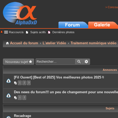
> Concour
Raccourcis
Sujets actifs
Dernières photos
Accueil du forum
L'atelier Vidéo
Traitement numérique vidéo
Nouveau sujet
Annonces
[Fil Ouvert] [Best of 2025] Vos meilleures photos 2025
P
1
2
3
i
è
c
Des news du forum!!! un peu de changement pour une nouvell
e
s
1
2
j
o
i
Sujets
n
t
e
Recadrage