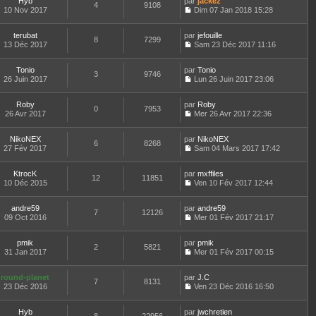
r
Hyb
par
n
jackez
t
4
9108
e
a
n
m
10 Nov 2017
s
Dim 07 Jan 2018 15:28
e
d
g
i
C
e
u
r
e
e
e
o
s
l
l
r
r
terubat
par
n
jefouille
s
t
8
7299
e
n
m
13 Déc 2017
s
Sam 23 Déc 2017 11:16
a
e
d
i
C
e
u
g
r
e
e
o
s
l
e
l
r
r
Tonio
par
n
Tonio
s
t
3
9746
e
n
m
26 Juin 2017
s
Lun 26 Juin 2017 23:06
a
e
d
i
C
e
u
g
r
e
e
o
s
l
e
l
r
r
Roby
par
n
Roby
s
t
0
7953
e
n
m
26 Avr 2017
s
Mer 26 Avr 2017 22:36
a
e
d
i
C
e
u
g
r
e
e
o
s
l
e
l
r
r
NikoNEX
par
n
NikoNEX
s
t
6
8268
e
n
m
27 Fév 2017
s
Sam 04 Mars 2017 17:42
a
e
d
i
C
e
u
g
r
e
e
o
s
l
e
l
r
r
KtrocK
par
n
mxffiles
s
t
12
11851
e
n
m
10 Déc 2015
s
Ven 10 Fév 2017 12:44
a
e
d
i
C
e
u
g
r
e
e
o
s
l
e
l
r
r
andre59
par
n
andre59
s
t
7
12126
e
n
m
09 Oct 2016
s
Mer 01 Fév 2017 21:17
a
e
d
i
C
e
u
g
r
e
e
o
s
l
e
l
r
r
pmik
par
n
pmik
s
t
2
5821
e
n
m
31 Jan 2017
s
Mer 01 Fév 2017 00:15
a
e
d
i
C
e
u
g
r
e
e
o
s
l
e
l
r
r
round-planet
par
n
J.C
s
t
7
8131
e
n
m
23 Déc 2016
s
Ven 23 Déc 2016 16:50
a
e
d
i
C
e
u
g
r
e
e
o
s
l
e
l
r
r
Hyb
par
n
jwchretien
s
t