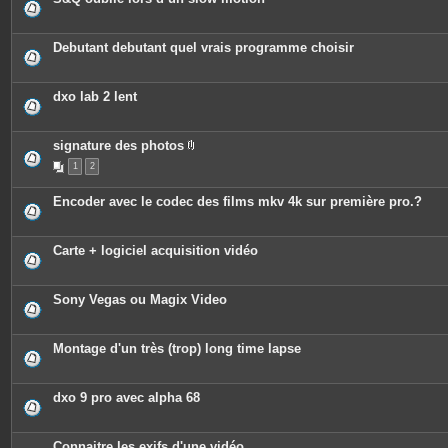
Debutant debutant quel vrais programme choisir
dxo lab 2 lent
signature des photos
P
1
2
i
è
c
Encoder avec le codec des films mkv 4k sur première pro.?
e
s
j
o
Carte + logiciel acquisition vidéo
i
n
t
e
Sony Vegas ou Magix Video
s
Montage d'un très (trop) long time lapse
dxo 9 pro avec alpha 68
Connaitre les exifs d'une vidéo