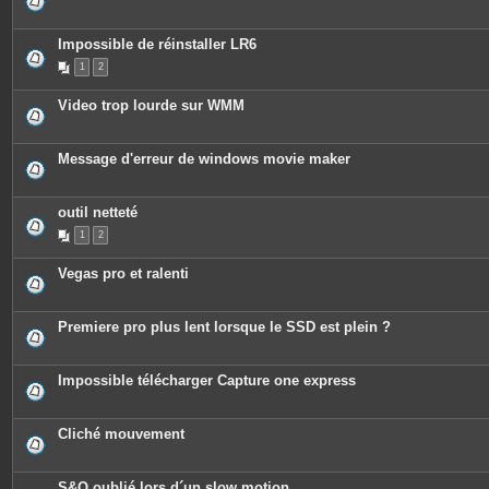
Impossible de réinstaller LR6
1
2
Video trop lourde sur WMM
Message d'erreur de windows movie maker
outil netteté
1
2
Vegas pro et ralenti
Premiere pro plus lent lorsque le SSD est plein ?
Impossible télécharger Capture one express
Cliché mouvement
S&Q oublié lors d´un slow motion