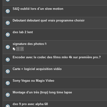
S&Q oublié lors d´un slow motion
Debutant debutant quel vrais programme choisir
dxo lab 2 lent
signature des photos
P
1
2
i
è
c
Encoder avec le codec des films mkv 4k sur première pro.?
e
s
j
o
Carte + logiciel acquisition vidéo
i
n
t
e
Sony Vegas ou Magix Video
s
Montage d'un très (trop) long time lapse
dxo 9 pro avec alpha 68