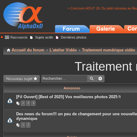
> Concours AOUT 26: Du petit ruisseau au fle
Raccourcis
Sujets actifs
Dernières photos
Accueil du forum
L'atelier Vidéo
Traitement numérique vidéo
Traitement
Nouveau sujet
Annonces
[Fil Ouvert] [Best of 2025] Vos meilleures photos 2025
P
1
2
3
i
è
c
Des news du forum!!! un peu de changement pour une nouvelle
e
dynamique
s
j
1
2
o
i
n
t