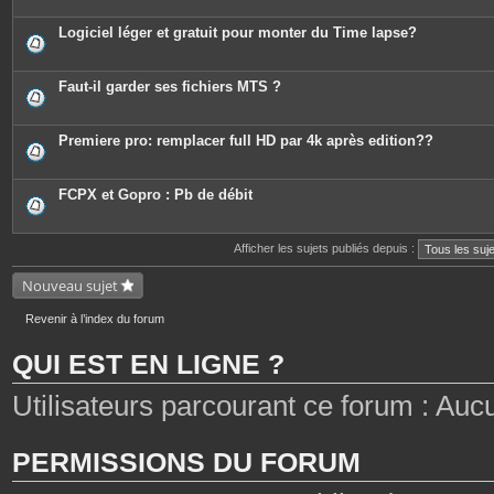
Logiciel léger et gratuit pour monter du Time lapse?
Faut-il garder ses fichiers MTS ?
Premiere pro: remplacer full HD par 4k après edition??
FCPX et Gopro : Pb de débit
Afficher les sujets publiés depuis :
Nouveau sujet
Revenir à l’index du forum
QUI EST EN LIGNE ?
Utilisateurs parcourant ce forum : Aucun 
PERMISSIONS DU FORUM