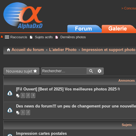
> Concour
Raccourcis
Sujets actifs
Dernières photos
Accueil du forum
L'atelier Photo
Impression et support photo
Nouveau sujet
Annonces
[Fil Ouvert] [Best of 2025] Vos meilleures photos 2025
P
1
2
3
i
è
c
Des news du forum!!! un peu de changement pour une nouvell
e
s
1
2
j
o
i
Sujets
n
t
e
Impression cartes postales