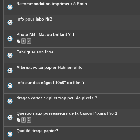
Recommandation imprimeur à Paris
Info pour labo N/B
Photo NB : Mat ou brillant ?
P
1
2
i
è
c
Fabriquer son livre
e
s
j
o
Alternative au papier Hahnemuhle
i
n
t
e
info sur des négatif 10x8" de film
s
P
i
è
c
tirages cartes : dpi et trop peu de pixels ?
e
s
j
o
Question aux possesseurs de la Canon Pixma Pro 1
i
n
1
2
t
e
Qualité tirage papier?
s