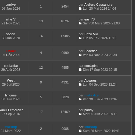
r
o
r
l
l
a
m
tinolive
par
n
Ateliers Cassandre
n
t
1
2454
e
g
e
07 Jan 2024
s
Lun 20 Mai 2024 14:04
i
e
d
e
C
s
u
e
r
e
o
s
l
r
l
r
whe77
par
n
ear_78
a
t
m
13
10797
e
n
21 Nov 2023
s
Sam 30 Mars 2024 21:08
g
e
e
d
i
C
u
e
r
s
e
e
o
l
l
s
r
r
sophie
par
n
Enzo Mio
t
16
17485
e
a
n
m
30 Jan 2020
s
Lun 05 Fév 2024 11:15
e
d
g
i
C
e
u
r
e
e
e
o
s
l
l
r
r
n
s
t
e
Lionel
par
Federico
n
m
4
9990
s
a
e
d
26 Déc 2020
Ven 03 Nov 2023 20:34
i
e
u
g
r
C
e
e
s
l
e
l
o
r
r
s
t
e
coolapike
par
n
coolapike
n
m
12
4885
a
e
d
29 Août 2023
s
Dim 17 Sep 2023 10:15
i
e
g
r
C
e
u
e
s
e
l
o
r
l
r
s
e
West
par
n
Aguares
n
t
m
9
4331
a
d
29 Juil 2023
s
Lun 04 Sep 2023 12:24
i
e
e
g
C
e
u
e
r
s
e
o
r
l
r
l
s
timoune
par
n
meta 4xer
n
t
m
5
3828
e
a
30 Juin 2023
s
Ven 30 Juin 2023 11:34
i
e
e
d
g
C
u
e
r
s
e
e
o
l
r
l
s
r
Raoul Lemercier
par
n
paddy
t
m
17
12469
e
a
n
27 Sep 2016
s
Mar 06 Juin 2023 18:12
e
e
d
g
i
C
u
r
s
e
e
e
o
l
l
s
r
r
n
t
e
Midship
par
Midship
a
n
m
2
9008
s
e
d
24 Mars 2022
Sam 26 Mars 2022 19:41
g
i
e
u
r
C
e