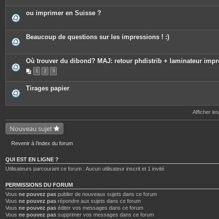
t
e
ou imprimer en Suisse ?
s
Beaucoup de questions sur les impressions ! :)
Où trouver du dibond? MAJ: retour phdistrib + laminateur imp
1
2
3
Tirages papier
Afficher le
Nouveau sujet
Revenir à l’index du forum
QUI EST EN LIGNE ?
Utilisateurs parcourant ce forum : Aucun utilisateur inscrit et 1 invité
PERMISSIONS DU FORUM
Vous
ne pouvez pas
publier de nouveaux sujets dans ce forum
Vous
ne pouvez pas
répondre aux sujets dans ce forum
Vous
ne pouvez pas
éditer vos messages dans ce forum
Vous
ne pouvez pas
supprimer vos messages dans ce forum