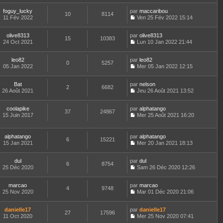
e
e
s
l
l
o
r
r
s
t
e
foguy_lucky
par
n
maccaribou
n
m
10
8114
a
e
d
11 Fév 2022
s
Ven 25 Fév 2022 15:14
i
e
g
r
C
e
u
e
s
e
l
o
r
l
r
s
e
olive8313
par
n
olive8313
n
t
m
15
10383
a
d
24 Oct 2021
s
Lun 10 Jan 2022 21:44
i
e
e
g
C
e
u
e
r
s
e
o
r
l
r
l
s
leo82
par
n
leo82
n
t
m
0
5257
e
a
05 Jan 2022
s
Mer 05 Jan 2022 12:15
i
e
e
d
g
C
u
e
r
s
e
e
o
l
r
l
s
r
Bat
par
n
nelson
t
m
2
6682
e
a
n
26 Août 2021
s
Jeu 26 Août 2021 13:52
e
e
d
g
i
C
u
r
s
e
e
e
o
l
l
s
r
r
coolapike
par
n
alphatango
t
37
24867
e
a
n
m
15 Juin 2017
s
Mer 25 Août 2021 16:20
e
d
g
i
C
e
u
r
e
e
e
o
s
l
l
r
r
n
s
t
e
alphatango
par
alphatango
n
m
6
15221
s
a
e
d
15 Jan 2021
Mer 20 Jan 2021 18:13
i
e
u
g
r
C
e
e
s
l
e
l
o
r
r
s
t
e
dul
par
n
dul
n
m
6
8754
a
e
d
25 Déc 2020
s
Sam 26 Déc 2020 12:26
i
e
g
r
C
e
u
e
s
e
l
o
r
l
r
s
e
marcao
par
n
marcao
n
t
m
4
9748
a
d
25 Nov 2020
s
Mar 01 Déc 2020 21:06
i
e
e
g
C
e
u
e
r
s
e
o
r
l
r
l
s
danielle17
par
n
danielle17
n
t
m
27
17596
e
a
11 Oct 2020
s
Mer 25 Nov 2020 07:41
i
e
e
d
g
C
u