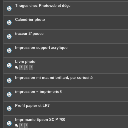
Tirages chez Photoweb et déçu
Calendrier photo
traceur 24pouce
Impression support acrylique
Livre photo
1
2
3
Impression mi-mat mi-brillant, par curiosité
impression = imprimerie
P
i
è
c
Profil papier et LR?
e
s
j
o
Imprimante Epson SC P 700
i
n
1
2