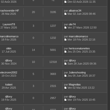
0
72
e
t
02 Août 2026
Dim 02 Août 2026 11:35
d
C
e
e
o
r
r
rashoveride-HF
par
n
albatros34
l
20
3195
n
26 Mai 2026
s
Mar 02 Juin 2026 08:46
e
i
C
u
d
e
o
l
e
r
n
t
r
LaurentT8
par
oliv74
3
1237
m
s
e
n
27 Mars 2026
Ven 27 Mars 2026 12:50
e
u
r
i
C
s
l
l
e
o
s
t
e
marcolinomarco
par
r
n
marcolinomarco
0
1232
a
e
d
18 Fév 2026
m
s
Mer 18 Fév 2026 22:16
g
r
C
e
e
u
e
l
o
r
s
l
e
olitin
par
n
herissonalunettes
n
s
t
14
5691
d
17 Juil 2025
s
Jeu 25 Déc 2025 23:35
i
a
e
C
e
u
e
g
r
o
r
l
r
e
l
djfoxy
par
n
djfoxy
n
t
m
10
12318
e
30 Nov 2024
s
Sam 28 Juin 2025 09:36
i
e
e
d
C
u
e
r
s
e
o
l
r
l
s
r
electronn2002
par
n
Julienshooting
t
m
5
3683
e
a
n
19 Oct 2023
s
Jeu 05 Juin 2025 18:37
e
e
d
g
i
C
u
r
s
e
e
e
o
l
l
s
r
r
kalani
par
n
Magnolias
t
3
2315
e
a
n
m
29 Avr 2025
s
Ven 02 Mai 2025 13:22
e
d
g
i
C
e
u
r
e
e
e
o
s
l
l
r
r
djfoxy
par
n
djfoxy
s
t
0
2957
e
n
m
19 Fév 2025
s
Mer 19 Fév 2025 10:45
a
e
d
i
C
e
u
g
r
e
e
o
s
l
e
l
r
r
djfoxy
par
n
djfoxy
s
t