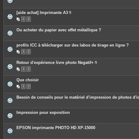
[aide achat] Imprimante A3
P
1
2
i
è
c
Ou acheter du papier avec effet métallique ?
e
s
j
o
profils ICC à télécharger sur des labos de tirage en ligne ?
i
n
1
2
t
e
s
Retour d'expérience livre photo Negatif+
P
1
2
i
è
c
Que choisir
e
s
1
2
j
o
i
Besoin de conseils pour le matériel d'impression de photos d'id
n
t
e
s
Impression pour exposition
EPSON imprimante PHOTO HD XP-15000