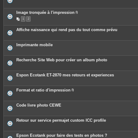
s
Image tronquée à l'impression
P
1
2
i
è
c
Affiche naissance qui rend pas du tout comme prévu
e
s
j
o
Imprimante mobile
i
n
t
e
Recherche Site Web pour créer un album photo
s
Espon Ecotank ET-2870 mes retours et experiences
Format et ratio d'impression
P
i
è
c
Code livre photo CEWE
e
s
j
o
Retour sur service permajet custom ICC profile
i
n
t
e
Epson Ecotank pour faire des tests en photos ?
s