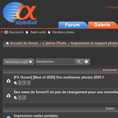
> Concour
Raccourcis
Sujets actifs
Dernières photos
Accueil du forum
L'atelier Photo
Impression et support photo
Nouveau sujet
Annonces
[Fil Ouvert] [Best of 2025] Vos meilleures photos 2025
P
1
2
3
i
è
c
Des news du forum!!! un peu de changement pour une nouvell
e
s
1
2
j
o
i
Sujets
n
t
e
Impression cartes postales