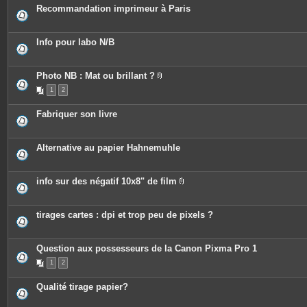
Recommandation imprimeur à Paris
Info pour labo N/B
Photo NB : Mat ou brillant ?
P
1
2
i
è
c
Fabriquer son livre
e
s
j
o
Alternative au papier Hahnemuhle
i
n
t
e
info sur des négatif 10x8" de film
s
P
i
è
c
tirages cartes : dpi et trop peu de pixels ?
e
s
j
o
Question aux possesseurs de la Canon Pixma Pro 1
i
n
1
2
t
e
Qualité tirage papier?
s