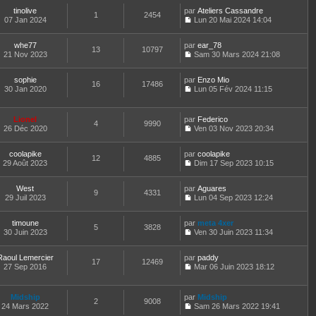
r
o
r
l
l
a
m
tinolive
par
n
Ateliers Cassandre
n
t
1
2454
e
g
e
07 Jan 2024
s
Lun 20 Mai 2024 14:04
i
e
d
e
C
s
u
e
r
e
o
s
l
r
l
r
whe77
par
n
ear_78
a
t
m
13
10797
e
n
21 Nov 2023
s
Sam 30 Mars 2024 21:08
g
e
e
d
i
C
u
e
r
s
e
e
o
l
l
s
r
r
sophie
par
n
Enzo Mio
t
16
17486
e
a
n
m
30 Jan 2020
s
Lun 05 Fév 2024 11:15
e
d
g
i
C
e
u
r
e
e
e
o
s
l
l
r
r
n
s
t
e
Lionel
par
Federico
n
m
4
9990
s
a
e
d
26 Déc 2020
Ven 03 Nov 2023 20:34
i
e
u
g
r
C
e
e
s
l
e
l
o
r
r
s
t
e
coolapike
par
n
coolapike
n
m
12
4885
a
e
d
29 Août 2023
s
Dim 17 Sep 2023 10:15
i
e
g
r
C
e
u
e
s
e
l
o
r
l
r
s
e
West
par
n
Aguares
n
t
m
9
4331
a
d
29 Juil 2023
s
Lun 04 Sep 2023 12:24
i
e
e
g
C
e
u
e
r
s
e
o
r
l
r
l
s
timoune
par
n
meta 4xer
n
t
m
5
3828
e
a
30 Juin 2023
s
Ven 30 Juin 2023 11:34
i
e
e
d
g
C
u
e
r
s
e
e
o
l
r
l
s
r
Raoul Lemercier
par
n
paddy
t
m
17
12469
e
a
n
27 Sep 2016
s
Mar 06 Juin 2023 18:12
e
e
d
g
i
C
u
r
s
e
e
e
o
l
l
s
r
r
n
t
e
Midship
par
Midship
a
n
m
2
9008
s
e
d
24 Mars 2022
Sam 26 Mars 2022 19:41
g
i
e
u
r
C
e