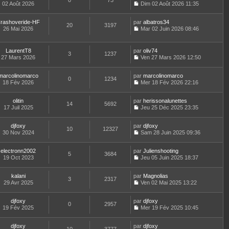
0
73
e
t
02 Août 2026
Dim 02 Août 2026 11:35
d
C
e
e
o
r
r
rashoveride-HF
par
n
albatros34
l
20
3197
n
26 Mai 2026
s
Mar 02 Juin 2026 08:46
e
i
C
u
d
e
o
l
e
r
n
t
r
LaurentT8
par
oliv74
3
1237
m
s
e
n
27 Mars 2026
Ven 27 Mars 2026 12:50
e
u
r
i
C
s
l
l
e
o
s
t
e
marcolinomarco
par
r
n
marcolinomarco
0
1234
a
e
d
18 Fév 2026
m
s
Mer 18 Fév 2026 22:16
g
r
C
e
e
u
e
l
o
r
s
l
e
olitin
par
n
herissonalunettes
n
s
t
14
5692
d
17 Juil 2025
s
Jeu 25 Déc 2025 23:35
i
a
e
C
e
u
e
g
r
o
r
l
r
e
l
djfoxy
par
n
djfoxy
n
t
m
10
12327
e
30 Nov 2024
s
Sam 28 Juin 2025 09:36
i
e
e
d
C
u
e
r
s
e
o
l
r
l
s
r
electronn2002
par
n
Julienshooting
t
m
5
3684
e
a
n
19 Oct 2023
s
Jeu 05 Juin 2025 18:37
e
e
d
g
i
C
u
r
s
e
e
e
o
l
l
s
r
r
kalani
par
n
Magnolias
t
3
2317
e
a
n
m
29 Avr 2025
s
Ven 02 Mai 2025 13:22
e
d
g
i
C
e
u
r
e
e
e
o
s
l
l
r
r
djfoxy
par
n
djfoxy
s
t
0
2957
e
n
m
19 Fév 2025
s
Mer 19 Fév 2025 10:45
a
e
d
i
C
e
u
g
r
e
e
o
s
l
e
l
r
r
djfoxy
par
n
djfoxy
s
t