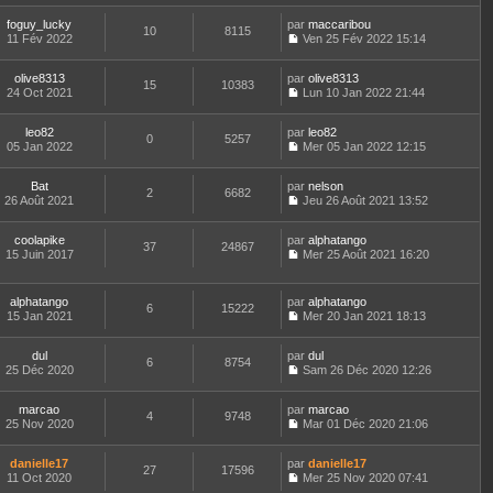
e
e
s
l
l
o
r
r
s
t
e
foguy_lucky
par
n
maccaribou
n
m
10
8115
a
e
d
11 Fév 2022
s
Ven 25 Fév 2022 15:14
i
e
g
r
C
e
u
e
s
e
l
o
r
l
r
s
e
olive8313
par
n
olive8313
n
t
m
15
10383
a
d
24 Oct 2021
s
Lun 10 Jan 2022 21:44
i
e
e
g
C
e
u
e
r
s
e
o
r
l
r
l
s
leo82
par
n
leo82
n
t
m
0
5257
e
a
05 Jan 2022
s
Mer 05 Jan 2022 12:15
i
e
e
d
g
C
u
e
r
s
e
e
o
l
r
l
s
r
Bat
par
n
nelson
t
m
2
6682
e
a
n
26 Août 2021
s
Jeu 26 Août 2021 13:52
e
e
d
g
i
C
u
r
s
e
e
e
o
l
l
s
r
r
coolapike
par
n
alphatango
t
37
24867
e
a
n
m
15 Juin 2017
s
Mer 25 Août 2021 16:20
e
d
g
i
C
e
u
r
e
e
e
o
s
l
l
r
r
n
s
t
e
alphatango
par
alphatango
n
m
6
15222
s
a
e
d
15 Jan 2021
Mer 20 Jan 2021 18:13
i
e
u
g
r
C
e
e
s
l
e
l
o
r
r
s
t
e
dul
par
n
dul
n
m
6
8754
a
e
d
25 Déc 2020
s
Sam 26 Déc 2020 12:26
i
e
g
r
C
e
u
e
s
e
l
o
r
l
r
s
e
marcao
par
n
marcao
n
t
m
4
9748
a
d
25 Nov 2020
s
Mar 01 Déc 2020 21:06
i
e
e
g
C
e
u
e
r
s
e
o
r
l
r
l
s
danielle17
par
n
danielle17
n
t
m
27
17596
e
a
11 Oct 2020
s
Mer 25 Nov 2020 07:41
i
e
e
d
g
C
u