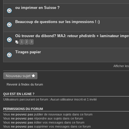
t
e
ou imprimer en Suisse ?
s
Beaucoup de questions sur les impressions ! :)
Où trouver du dibond? MAJ: retour phdistrib + laminateur imp
1
2
3
Tirages papier
Afficher le
Nouveau sujet
Revenir à l’index du forum
QUI EST EN LIGNE ?
Utilisateurs parcourant ce forum : Aucun utilisateur inscrit et 1 invité
PERMISSIONS DU FORUM
Vous
ne pouvez pas
publier de nouveaux sujets dans ce forum
Vous
ne pouvez pas
répondre aux sujets dans ce forum
Vous
ne pouvez pas
éditer vos messages dans ce forum
Vous
ne pouvez pas
supprimer vos messages dans ce forum