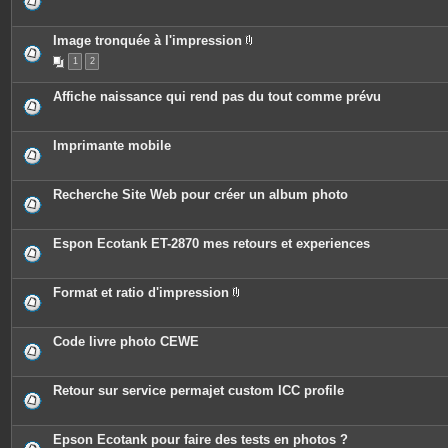
s
Image tronquée à l'impression
P
1
2
i
è
c
Affiche naissance qui rend pas du tout comme prévu
e
s
j
o
Imprimante mobile
i
n
t
e
Recherche Site Web pour créer un album photo
s
Espon Ecotank ET-2870 mes retours et experiences
Format et ratio d'impression
P
i
è
c
Code livre photo CEWE
e
s
j
o
Retour sur service permajet custom ICC profile
i
n
t
e
Epson Ecotank pour faire des tests en photos ?
s