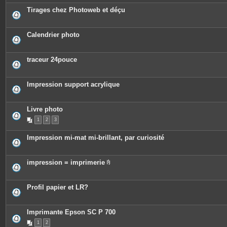
Tirages chez Photoweb et déçu
Calendrier photo
traceur 24pouce
Impression support acrylique
Livre photo
1
2
3
Impression mi-mat mi-brillant, par curiosité
impression = imprimerie
P
i
è
c
Profil papier et LR?
e
s
j
o
Imprimante Epson SC P 700
i
n
1
2