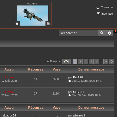
A la une
Connexion
Inscription
408 sujets
1
2
3
4
5
…
11
Auteur
Réponses
Vues
Dernier message
Lionel
par
Pablo87
41
25003
17 Déc 2025
Jeu 12 Mars 2026 14:47
C
o
n
Lionel
par
SEBSNIP
27
21364
s
26 Nov 2025
Mar 30 Déc 2025 18:34
u
C
l
o
t
n
e
Auteur
Réponses
Vues
Dernier message
s
r
u
l
l
albatros34
par
albatros34