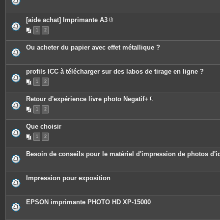
[aide achat] Imprimante A3
P
1
2
i
è
c
Ou acheter du papier avec effet métallique ?
e
s
j
o
profils ICC à télécharger sur des labos de tirage en ligne ?
i
n
1
2
t
e
s
Retour d'expérience livre photo Negatif+
P
1
2
i
è
c
Que choisir
e
s
1
2
j
o
i
Besoin de conseils pour le matériel d'impression de photos d'id
n
t
e
s
Impression pour exposition
EPSON imprimante PHOTO HD XP-15000