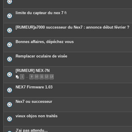
limite du capteur du nex 7
P
i
è
c
[RUMEUR]a7000 successeur du Nex7 : annonce début février ?
e
s
j
o
Bonnes affaires, dépéchez vous
i
n
t
e
Remplacer oculaire de visée
s
[RUMEUR] NEX-7N
1
…
9
10
11
12
13
NEX7 Firmware 1.03
Nex7 ou successeur
vieux objos non traités
J'ai pas attendu...