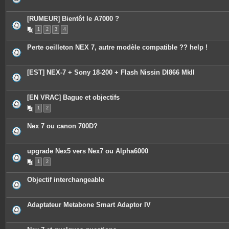
[RUMEUR] Bientôt le A7000 ?
1
2
3
4
Perte oeilleton NEX 7, autre modèle compatible ?? help !
[EST] NEX-7 + Sony 18-200 + Flash Nissin DI866 MkII
[EN VRAC] Bague et objectifs
1
2
Nex 7 ou canon 700D?
upgrade Nex5 vers Nex7 ou Alpha6000
1
2
Objectif interchangeable
Adaptateur Metabone Smart Adaptor IV