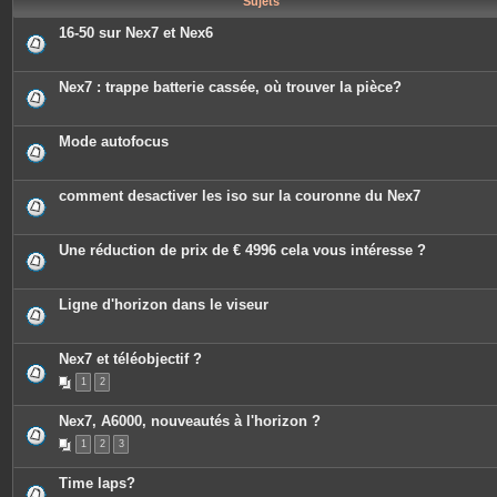
Sujets
e
s
16-50 sur Nex7 et Nex6
Nex7 : trappe batterie cassée, où trouver la pièce?
Mode autofocus
comment desactiver les iso sur la couronne du Nex7
Une réduction de prix de € 4996 cela vous intéresse ?
Ligne d'horizon dans le viseur
Nex7 et téléobjectif ?
1
2
Nex7, A6000, nouveautés à l'horizon ?
1
2
3
Time laps?