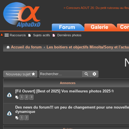
> Concours AOUT 26: Du petit ruisseau au fle
Raccourcis
Sujets actifs
Dernières photos
Accueil du forum
Les boitiers et objectifs Minolta/Sony et l'actu
Nouveau sujet
Annonces
[Fil Ouvert] [Best of 2025] Vos meilleures photos 2025
P
1
2
3
i
è
c
Des news du forum!!! un peu de changement pour une nouvelle
e
dynamique
s
j
1
2
o
i
n
t