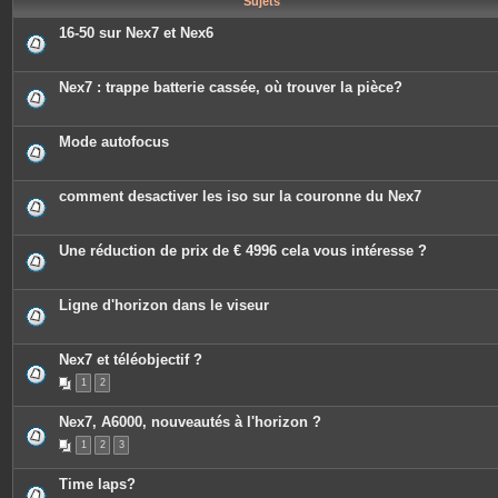
Sujets
e
s
16-50 sur Nex7 et Nex6
Nex7 : trappe batterie cassée, où trouver la pièce?
Mode autofocus
comment desactiver les iso sur la couronne du Nex7
Une réduction de prix de € 4996 cela vous intéresse ?
Ligne d'horizon dans le viseur
Nex7 et téléobjectif ?
1
2
Nex7, A6000, nouveautés à l'horizon ?
1
2
3
Time laps?