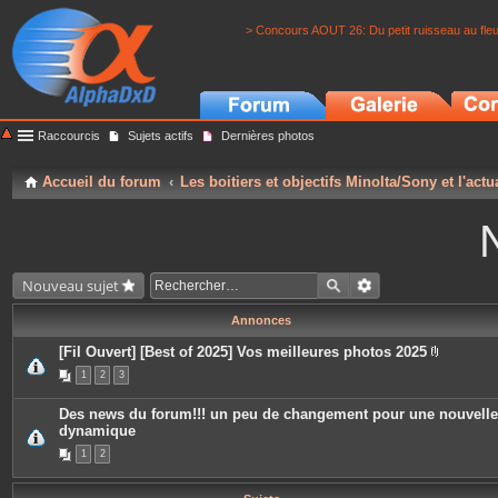
> Concours AOUT 26: Du petit ruisseau au fle
Raccourcis
Sujets actifs
Dernières photos
Accueil du forum
Les boitiers et objectifs Minolta/Sony et l'actu
Nouveau sujet
Annonces
[Fil Ouvert] [Best of 2025] Vos meilleures photos 2025
P
1
2
3
i
è
c
Des news du forum!!! un peu de changement pour une nouvelle
e
dynamique
s
j
1
2
o
i
n
t