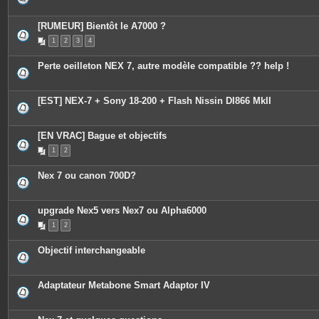
[RUMEUR] Bientôt le A7000 ?
1
2
3
4
Perte oeilleton NEX 7, autre modèle compatible ?? help !
[EST] NEX-7 + Sony 18-200 + Flash Nissin DI866 MkII
[EN VRAC] Bague et objectifs
1
2
Nex 7 ou canon 700D?
upgrade Nex5 vers Nex7 ou Alpha6000
1
2
Objectif interchangeable
Adaptateur Metabone Smart Adaptor IV