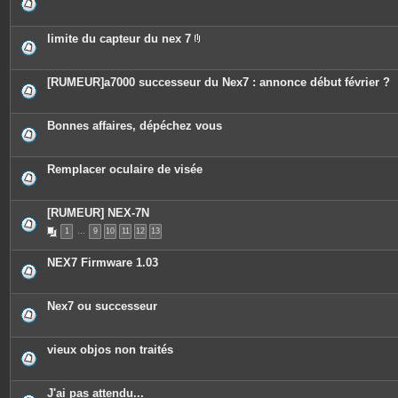
limite du capteur du nex 7
P
i
è
c
[RUMEUR]a7000 successeur du Nex7 : annonce début février ?
e
s
j
o
Bonnes affaires, dépéchez vous
i
n
t
e
Remplacer oculaire de visée
s
[RUMEUR] NEX-7N
1
…
9
10
11
12
13
NEX7 Firmware 1.03
Nex7 ou successeur
vieux objos non traités
J'ai pas attendu...