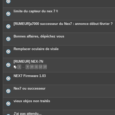
limite du capteur du nex 7
P
i
è
c
[RUMEUR]a7000 successeur du Nex7 : annonce début février ?
e
s
j
o
Bonnes affaires, dépéchez vous
i
n
t
e
Remplacer oculaire de visée
s
[RUMEUR] NEX-7N
1
…
9
10
11
12
13
NEX7 Firmware 1.03
Nex7 ou successeur
vieux objos non traités
J'ai pas attendu...