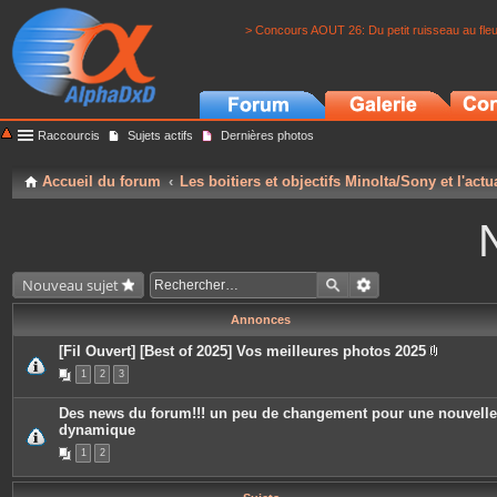
> Concours AOUT 26: Du petit ruisseau au fle
Raccourcis
Sujets actifs
Dernières photos
Accueil du forum
Les boitiers et objectifs Minolta/Sony et l'actu
Nouveau sujet
Annonces
[Fil Ouvert] [Best of 2025] Vos meilleures photos 2025
P
1
2
3
i
è
c
Des news du forum!!! un peu de changement pour une nouvelle
e
dynamique
s
j
1
2
o
i
n
t