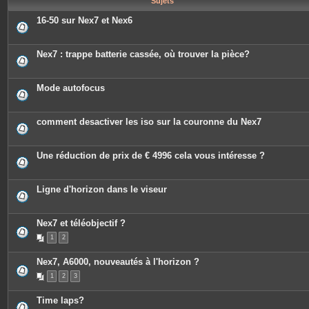
Sujets
e
s
16-50 sur Nex7 et Nex6
Nex7 : trappe batterie cassée, où trouver la pièce?
Mode autofocus
comment desactiver les iso sur la couronne du Nex7
Une réduction de prix de € 4996 cela vous intéresse ?
Ligne d'horizon dans le viseur
Nex7 et téléobjectif ?
1
2
Nex7, A6000, nouveautés à l'horizon ?
1
2
3
Time laps?