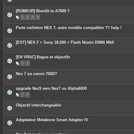
[RUMEUR] Bientôt le A7000 ?
1
2
3
4
Perte oeilleton NEX 7, autre modèle compatible ?? help !
[EST] NEX-7 + Sony 18-200 + Flash Nissin DI866 MkII
[EN VRAC] Bague et objectifs
1
2
Nex 7 ou canon 700D?
upgrade Nex5 vers Nex7 ou Alpha6000
1
2
Objectif interchangeable
Adaptateur Metabone Smart Adaptor IV