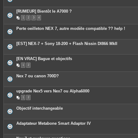
[RUMEUR] Bientôt le A7000 ?
1
2
3
4
Perte oeilleton NEX 7, autre modèle compatible ?? help !
[EST] NEX-7 + Sony 18-200 + Flash Nissin DI866 MkII
[EN VRAC] Bague et objectifs
1
2
Nex 7 ou canon 700D?
upgrade Nex5 vers Nex7 ou Alpha6000
1
2
Objectif interchangeable
Adaptateur Metabone Smart Adaptor IV