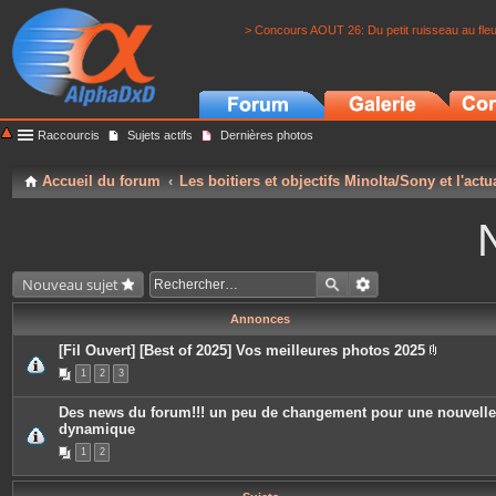
> Concours AOUT 26: Du petit ruisseau au fle
Raccourcis
Sujets actifs
Dernières photos
Accueil du forum
Les boitiers et objectifs Minolta/Sony et l'actu
Nouveau sujet
Annonces
[Fil Ouvert] [Best of 2025] Vos meilleures photos 2025
P
1
2
3
i
è
c
Des news du forum!!! un peu de changement pour une nouvelle
e
dynamique
s
j
1
2
o
i
n
t