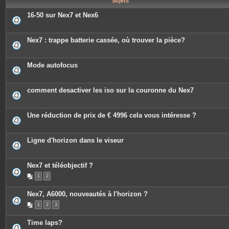
Sujets
e
s
16-50 sur Nex7 et Nex6
Nex7 : trappe batterie cassée, où trouver la pièce?
Mode autofocus
comment desactiver les iso sur la couronne du Nex7
Une réduction de prix de € 4996 cela vous intéresse ?
Ligne d'horizon dans le viseur
Nex7 et téléobjectif ?
1
2
Nex7, A6000, nouveautés à l'horizon ?
1
2
3
Time laps?