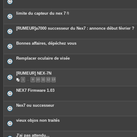
limite du capteur du nex 7
P
i
è
c
[RUMEUR]a7000 successeur du Nex7 : annonce début février ?
e
s
j
o
Bonnes affaires, dépéchez vous
i
n
t
e
Remplacer oculaire de visée
s
[RUMEUR] NEX-7N
1
…
9
10
11
12
13
NEX7 Firmware 1.03
Nex7 ou successeur
vieux objos non traités
J'ai pas attendu...