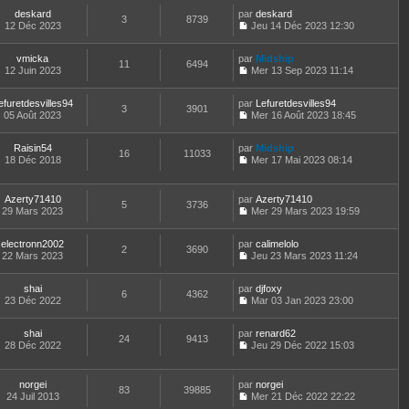
r
l
o
s
n
t
m
e
deskard
par
n
deskard
a
3
8739
i
e
e
d
12 Déc 2023
s
Jeu 14 Déc 2023 12:30
g
e
r
C
s
e
u
e
r
l
o
s
r
l
m
e
vmicka
par
n
Midship
a
n
t
11
6494
e
d
12 Juin 2023
s
Mer 13 Sep 2023 11:14
g
i
e
C
s
e
u
e
e
r
o
s
r
l
r
l
efuretdesvilles94
par
n
Lefuretdesvilles94
a
n
t
m
3
3901
e
05 Août 2023
s
Mer 16 Août 2023 18:45
g
i
e
e
d
C
u
e
e
r
s
e
o
l
r
l
s
r
Raisin54
par
n
Midship
t
m
16
11033
e
a
n
18 Déc 2018
s
Mer 17 Mai 2023 08:14
e
e
d
g
i
C
u
r
s
e
e
e
o
l
l
s
r
r
n
t
e
Azerty71410
par
Azerty71410
a
n
m
5
3736
s
e
d
29 Mars 2023
Mer 29 Mars 2023 19:59
g
i
e
u
r
C
e
e
e
s
l
l
o
r
r
s
t
e
electronn2002
par
n
calimelolo
n
m
2
3690
a
e
d
22 Mars 2023
s
Jeu 23 Mars 2023 11:24
i
e
g
r
C
e
u
e
s
e
l
o
r
l
r
s
e
shai
par
n
djfoxy
n
t
m
6
4362
a
d
23 Déc 2022
s
Mar 03 Jan 2023 23:00
i
e
e
g
C
e
u
e
r
s
e
o
r
l
r
l
s
shai
par
n
renard62
n
t
m
24
9413
e
a
28 Déc 2022
s
Jeu 29 Déc 2022 15:03
i
e
e
d
g
C
u
e
r
s
e
e
o
l
r
l
s
r
n
t
m
e
norgei
par
norgei
a
n
83
39885
s
e
e
d
24 Juil 2013
Mer 21 Déc 2022 22:22
g
i
u
r
C
s
e