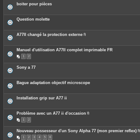
boiter pour pièces
Question molette
A77II changé la protection externe
P
i
è
c
Manuel d'utilisation A77II complet imprimable FR
e
1
2
s
j
o
Sony a 77
i
n
t
e
Bague adaptation objectif microscope
s
Installation grip sur A77 ii
Problème avec un A77 ii d'occasion
P
1
2
i
è
c
Nouveau possesseur d'un Sony Alpha 77 (mon premier reflex)
e
s
1
2
3
4
5
6
j