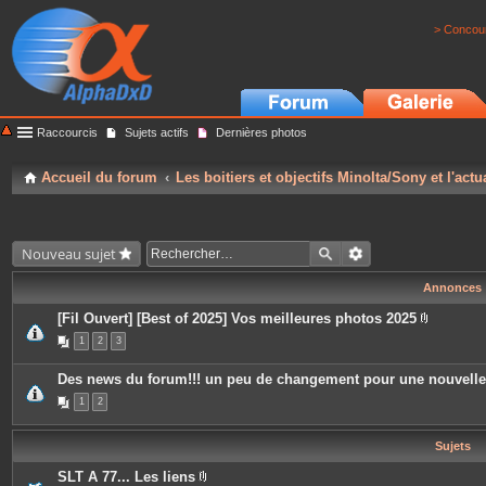
> Concour
Raccourcis
Sujets actifs
Dernières photos
Accueil du forum
Les boitiers et objectifs Minolta/Sony et l'actu
Nouveau sujet
Annonces
[Fil Ouvert] [Best of 2025] Vos meilleures photos 2025
P
1
2
3
i
è
c
Des news du forum!!! un peu de changement pour une nouvell
e
s
1
2
j
o
i
Sujets
n
t
e
SLT A 77... Les liens