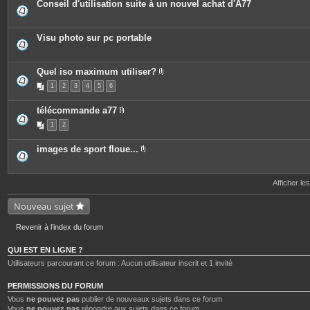
Conseil d'utilisation suite à un nouvel achat d'A77
s
Visu photo sur pc portable
Quel iso maximum utiliser?
P
1
2
3
4
5
6
i
è
c
télécommande a77
e
P
s
1
2
i
j
è
o
c
i
images de sport floue...
e
n
P
s
t
i
j
e
è
o
s
c
Afficher le
i
e
n
s
t
Nouveau sujet
j
e
o
s
i
Revenir à l’index du forum
n
t
e
QUI EST EN LIGNE ?
s
Utilisateurs parcourant ce forum : Aucun utilisateur inscrit et 1 invité
PERMISSIONS DU FORUM
Vous
ne pouvez pas
publier de nouveaux sujets dans ce forum
Vous
ne pouvez pas
répondre aux sujets dans ce forum