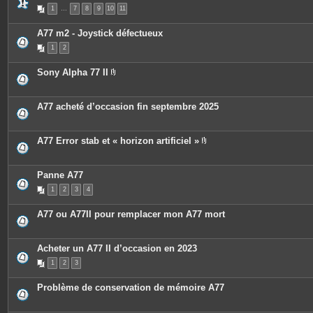
s
P
1
…
7
8
9
10
11
i
è
c
A77 m2 - Joystick défectueux
e
s
1
2
j
o
i
Sony Alpha 77 II
n
P
t
i
e
è
s
c
A77 acheté d’occasion fin septembre 2025
e
s
j
o
A77 Error stab et « horizon artificiel »
i
P
n
i
t
è
e
c
Panne A77
s
e
1
2
3
4
s
j
o
A77 ou A77II pour remplacer mon A77 mort
i
n
t
e
Acheter un A77 II d’occasion en 2023
s
1
2
3
Problème de conservation de mémoire A77