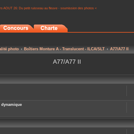
s AOUT 26: Du petit ruisseau au fleuve - soumission des photos <
alité photo
Boîtiers Monture A - Translucent - ILCA/SLT
A77/A77 II
A77/A77 II
e dynamique