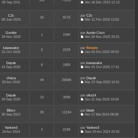
162
75101
e
t
08 Sep 2011
Ven 18 Déc 2015 12:13
d
C
e
e
o
r
r
n
l
C2c
par
C2c
n
16
9170
s
e
08 Juin 2025
Mer 11 Fév 2026 13:52
i
u
d
C
e
l
e
o
r
t
r
n
m
Gordini
par
Austin Cricri
e
n
1
1590
s
e
28 Nov 2025
Ven 28 Nov 2025 20:01
r
i
u
C
s
l
e
l
o
s
e
r
t
kawasakix
par
n
Renato
a
d
5
2229
m
e
01 Oct 2025
s
Jeu 02 Oct 2025 09:02
g
e
e
r
C
u
e
r
s
l
o
l
n
s
e
Dayak
par
n
kawasakix
t
6
1859
i
a
d
24 Sep 2025
s
Mer 01 Oct 2025 17:41
e
e
g
C
e
u
r
r
e
o
r
l
l
m
chaca
par
n
Dayak
n
t
49
26686
e
e
05 Avr 2018
s
Mar 23 Sep 2025 10:01
i
e
d
C
s
u
e
r
e
o
s
l
r
l
r
n
a
t
m
e
Dayak
par
sika14
n
13
3000
s
g
e
e
d
09 Sep 2025
Jeu 11 Sep 2025 19:05
i
u
e
r
C
s
e
e
l
l
o
s
r
r
t
e
Bibzo
par
n
blade
a
n
m
35
11154
e
d
30 Sep 2023
s
Ven 17 Mai 2024 08:08
g
i
e
r
C
e
u
e
e
s
l
o
r
l
r
s
e
n
n
t
m
Yankee3
par
Yankee3
a
d
2
2189
s
i
e
e
18 Avr 2024
Sam 20 Avr 2024 20:42
g
e
u
e
r
C
s
e
r
l