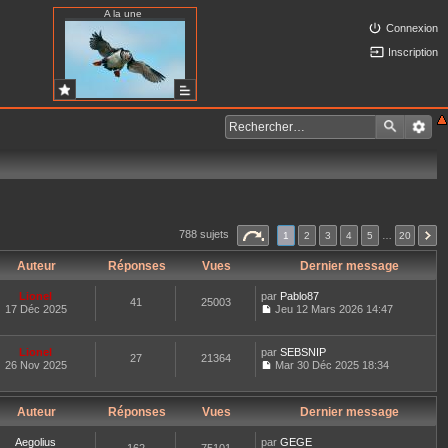
A la une
Connexion
Inscription
788 sujets
1
2
3
4
5
…
20
Auteur
Réponses
Vues
Dernier message
Lionel
par
Pablo87
41
25003
17 Déc 2025
Jeu 12 Mars 2026 14:47
C
o
n
Lionel
par
SEBSNIP
27
21364
s
26 Nov 2025
Mar 30 Déc 2025 18:34
u
C
l
o
t
n
e
Auteur
Réponses
Vues
Dernier message
s
r
u
l
l
Aegolius
par
GEGE