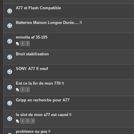
o
i
A77 et Flash Compatible
n
t
e
s
Batteries Maison Longue Durée....
P
i
è
c
minolta af 35-105
e
1
2
s
j
o
Bruit stabilisation
i
n
t
e
SONY A77 II neuf
s
Est ce la fin de mon 77II
P
1
2
i
è
c
Gripp en recherche pour A77
e
s
j
o
le slot de mon a77 est cassé
i
P
n
1
2
3
i
t
è
e
c
s
probleme ou pas
e