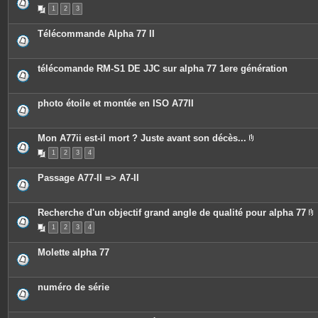
P
s
1
2
3
i
j
è
o
c
i
Télécommande Alpha 77 II
e
n
s
t
j
e
o
s
télécomande RM-S1 DE JJC sur alpha 77 1ere génération
i
n
t
e
photo étoile et montée en ISO A77II
s
Mon A77ii est-il mort ? Juste avant son décès...
P
1
2
3
4
i
è
c
Passage A77-II => A7-II
e
s
j
o
Recherche d'un objectif grand angle de qualité pour alpha 77
i
P
n
1
2
3
4
i
t
è
e
c
s
Molette alpha 77
e
s
j
o
numéro de série
i
n
t
e