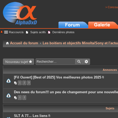
> Concour
Raccourcis
Sujets actifs
Dernières photos
Accueil du forum
Les boitiers et objectifs Minolta/Sony et l'actu
Nouveau sujet
Annonces
[Fil Ouvert] [Best of 2025] Vos meilleures photos 2025
P
1
2
3
i
è
c
Des news du forum!!! un peu de changement pour une nouvell
e
s
1
2
j
o
i
Sujets
n
t
e
SLT A 77... Les liens