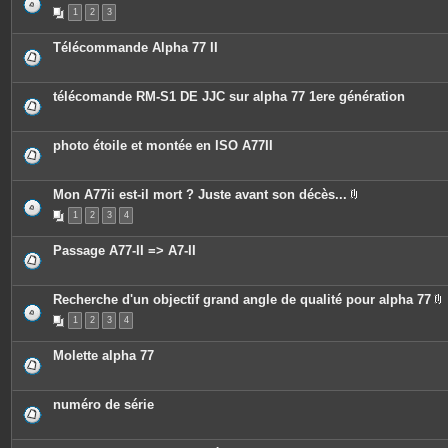
P
s
1
2
3
i
j
è
o
c
i
Télécommande Alpha 77 II
e
n
s
t
j
e
o
s
télécomande RM-S1 DE JJC sur alpha 77 1ere génération
i
n
t
e
photo étoile et montée en ISO A77II
s
Mon A77ii est-il mort ? Juste avant son décès...
P
1
2
3
4
i
è
c
Passage A77-II => A7-II
e
s
j
o
Recherche d'un objectif grand angle de qualité pour alpha 77
i
P
n
1
2
3
4
i
t
è
e
c
s
Molette alpha 77
e
s
j
o
numéro de série
i
n
t
e