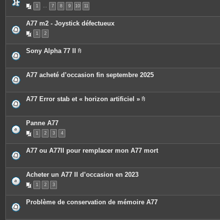
s
P
1
…
7
8
9
10
11
i
è
c
A77 m2 - Joystick défectueux
e
s
1
2
j
o
i
Sony Alpha 77 II
n
P
t
i
e
è
s
c
A77 acheté d’occasion fin septembre 2025
e
s
j
o
A77 Error stab et « horizon artificiel »
i
P
n
i
t
è
e
c
Panne A77
s
e
1
2
3
4
s
j
o
A77 ou A77II pour remplacer mon A77 mort
i
n
t
e
Acheter un A77 II d’occasion en 2023
s
1
2
3
Problème de conservation de mémoire A77