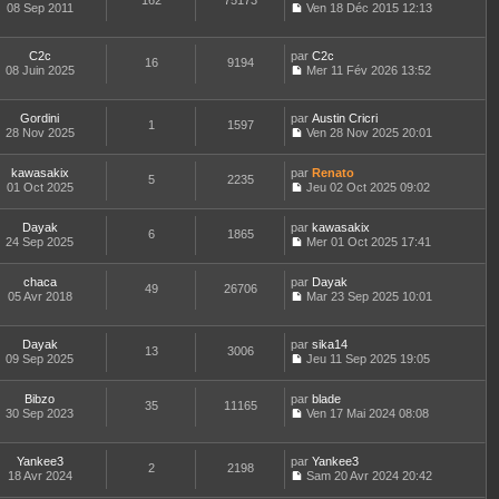
162
75173
e
t
08 Sep 2011
Ven 18 Déc 2015 12:13
d
C
e
e
o
r
r
n
l
C2c
par
C2c
n
16
9194
s
e
08 Juin 2025
Mer 11 Fév 2026 13:52
i
u
d
C
e
l
e
o
r
t
r
n
m
Gordini
par
Austin Cricri
e
n
1
1597
s
e
28 Nov 2025
Ven 28 Nov 2025 20:01
r
i
u
C
s
l
e
l
o
s
e
r
t
kawasakix
par
n
Renato
a
d
5
2235
m
e
01 Oct 2025
s
Jeu 02 Oct 2025 09:02
g
e
e
r
C
u
e
r
s
l
o
l
n
s
e
Dayak
par
n
kawasakix
t
6
1865
i
a
d
24 Sep 2025
s
Mer 01 Oct 2025 17:41
e
e
g
C
e
u
r
r
e
o
r
l
l
m
chaca
par
n
Dayak
n
t
49
26706
e
e
05 Avr 2018
s
Mar 23 Sep 2025 10:01
i
e
d
C
s
u
e
r
e
o
s
l
r
l
r
n
a
t
m
e
Dayak
par
sika14
n
13
3006
s
g
e
e
d
09 Sep 2025
Jeu 11 Sep 2025 19:05
i
u
e
r
C
s
e
e
l
l
o
s
r
r
t
e
Bibzo
par
n
blade
a
n
m
35
11165
e
d
30 Sep 2023
s
Ven 17 Mai 2024 08:08
g
i
e
r
C
e
u
e
e
s
l
o
r
l
r
s
e
n
n
t
m
Yankee3
par
Yankee3
a
d
2
2198
s
i
e
e
18 Avr 2024
Sam 20 Avr 2024 20:42
g
e
u
e
r
C
s
e
r
l