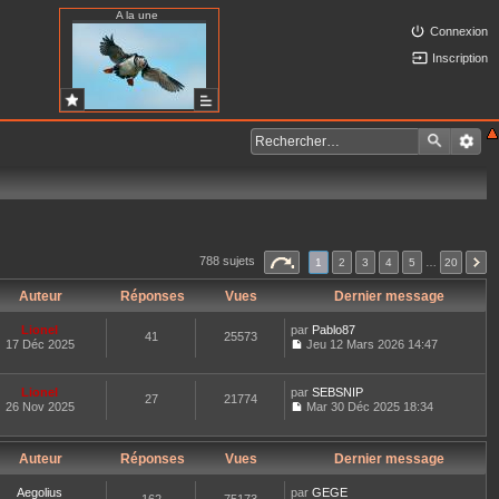
A la une
Connexion
Inscription
788 sujets
1
2
3
4
5
…
20
Auteur
Réponses
Vues
Dernier message
Lionel
par
Pablo87
41
25573
17 Déc 2025
Jeu 12 Mars 2026 14:47
C
o
n
Lionel
par
SEBSNIP
27
21774
s
26 Nov 2025
Mar 30 Déc 2025 18:34
u
C
l
o
t
n
e
Auteur
Réponses
Vues
Dernier message
s
r
u
l
l
Aegolius
par
GEGE