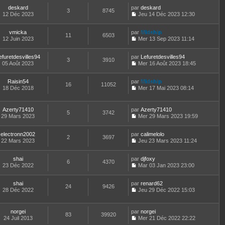
r
l
o
s
n
t
m
e
deskard
par
n
deskard
a
3
8745
i
e
e
d
12 Déc 2023
s
Jeu 14 Déc 2023 12:30
g
e
r
C
s
e
u
e
r
l
o
s
r
l
m
e
vmicka
par
n
Midship
a
n
t
11
6503
e
d
12 Juin 2023
s
Mer 13 Sep 2023 11:14
g
i
e
C
s
e
u
e
e
r
o
s
r
l
r
l
efuretdesvilles94
par
n
Lefuretdesvilles94
a
n
t
m
3
3910
e
05 Août 2023
s
Mer 16 Août 2023 18:45
g
i
e
e
d
C
u
e
e
r
s
e
o
l
r
l
s
r
Raisin54
par
n
Midship
t
m
16
11052
e
a
n
18 Déc 2018
s
Mer 17 Mai 2023 08:14
e
e
d
g
i
C
u
r
s
e
e
e
o
l
l
s
r
r
n
t
e
Azerty71410
par
Azerty71410
a
n
m
5
3742
s
e
d
29 Mars 2023
Mer 29 Mars 2023 19:59
g
i
e
u
r
C
e
e
e
s
l
l
o
r
r
s
t
e
electronn2002
par
n
calimelolo
n
m
2
3697
a
e
d
22 Mars 2023
s
Jeu 23 Mars 2023 11:24
i
e
g
r
C
e
u
e
s
e
l
o
r
l
r
s
e
shai
par
n
djfoxy
n
t
m
6
4370
a
d
23 Déc 2022
s
Mar 03 Jan 2023 23:00
i
e
e
g
C
e
u
e
r
s
e
o
r
l
r
l
s
shai
par
n
renard62
n
t
m
24
9426
e
a
28 Déc 2022
s
Jeu 29 Déc 2022 15:03
i
e
e
d
g
C
u
e
r
s
e
e
o
l
r
l
s
r
n
t
m
e
norgei
par
norgei
a
n
83
39920
s
e
e
d
24 Juil 2013
Mer 21 Déc 2022 22:22
g
i
u
r
C
s
e