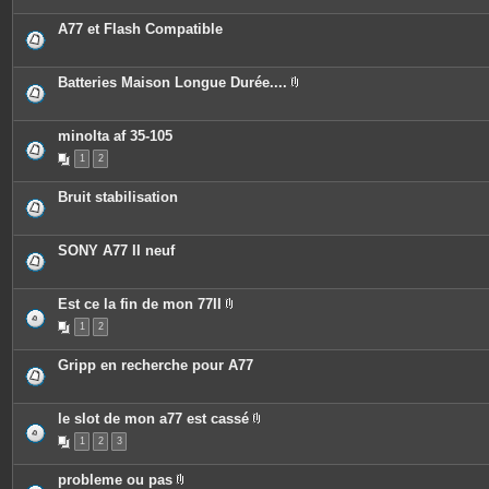
o
i
A77 et Flash Compatible
n
t
e
s
Batteries Maison Longue Durée....
P
i
è
c
minolta af 35-105
e
1
2
s
j
o
Bruit stabilisation
i
n
t
e
SONY A77 II neuf
s
Est ce la fin de mon 77II
P
1
2
i
è
c
Gripp en recherche pour A77
e
s
j
o
le slot de mon a77 est cassé
i
P
n
1
2
3
i
t
è
e
c
s
probleme ou pas
e