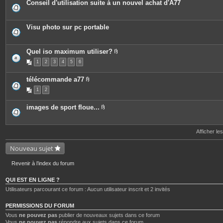
Conseil d'utilisation suite à un nouvel achat d'A77
s
Visu photo sur pc portable
Quel iso maximum utiliser?
P
1
2
3
4
5
6
i
è
c
télécommande a77
e
P
s
1
2
i
j
è
o
c
i
images de sport floue...
e
n
P
s
t
i
j
e
è
o
s
c
Afficher le
i
e
n
s
t
Nouveau sujet
j
e
o
s
i
Revenir à l’index du forum
n
t
e
QUI EST EN LIGNE ?
s
Utilisateurs parcourant ce forum : Aucun utilisateur inscrit et 2 invités
PERMISSIONS DU FORUM
Vous
ne pouvez pas
publier de nouveaux sujets dans ce forum
Vous
ne pouvez pas
répondre aux sujets dans ce forum