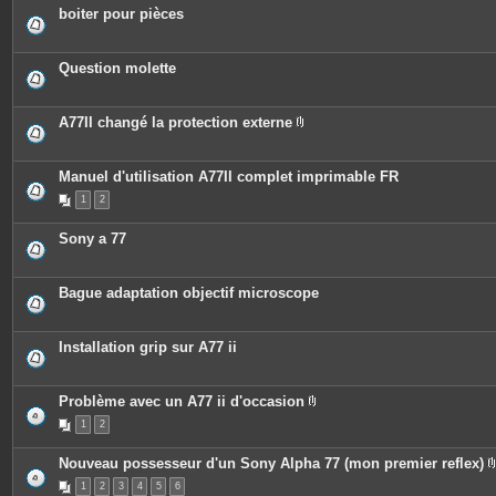
boiter pour pièces
Question molette
A77II changé la protection externe
P
i
è
c
Manuel d'utilisation A77II complet imprimable FR
e
1
2
s
j
o
Sony a 77
i
n
t
e
Bague adaptation objectif microscope
s
Installation grip sur A77 ii
Problème avec un A77 ii d'occasion
P
1
2
i
è
c
Nouveau possesseur d'un Sony Alpha 77 (mon premier reflex)
e
s
1
2
3
4
5
6
j