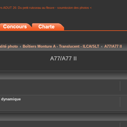
s AOUT 26: Du petit ruisseau au fleuve - soumission des photos <
alité photo
Boîtiers Monture A - Translucent - ILCA/SLT
A77/A77 II
A77/A77 II
e dynamique