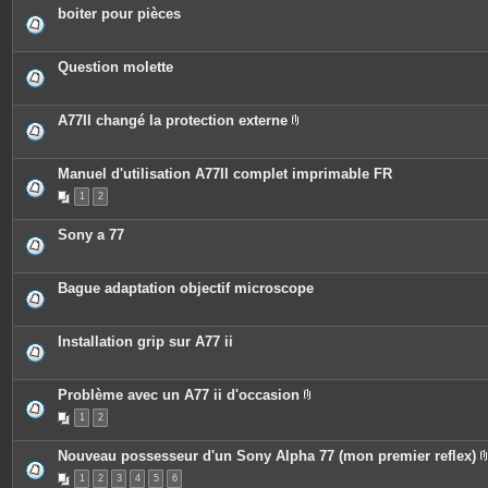
boiter pour pièces
Question molette
A77II changé la protection externe
P
i
è
c
Manuel d'utilisation A77II complet imprimable FR
e
1
2
s
j
o
Sony a 77
i
n
t
e
Bague adaptation objectif microscope
s
Installation grip sur A77 ii
Problème avec un A77 ii d'occasion
P
1
2
i
è
c
Nouveau possesseur d'un Sony Alpha 77 (mon premier reflex)
e
s
1
2
3
4
5
6
j