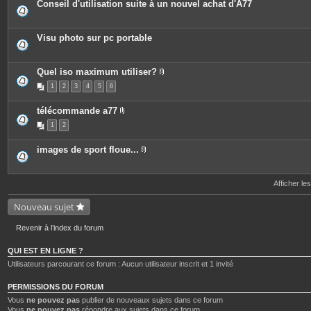
Conseil d'utilisation suite à un nouvel achat d'A77
s
Visu photo sur pc portable
Quel iso maximum utiliser?
P
1
2
3
4
5
6
i
è
c
télécommande a77
e
P
s
1
2
i
j
è
o
c
i
images de sport floue...
e
n
P
s
t
i
j
e
è
o
s
c
Afficher le
i
e
n
s
t
Nouveau sujet
j
e
o
s
i
Revenir à l’index du forum
n
t
e
QUI EST EN LIGNE ?
s
Utilisateurs parcourant ce forum : Aucun utilisateur inscrit et 1 invité
PERMISSIONS DU FORUM
Vous
ne pouvez pas
publier de nouveaux sujets dans ce forum
Vous
ne pouvez pas
répondre aux sujets dans ce forum