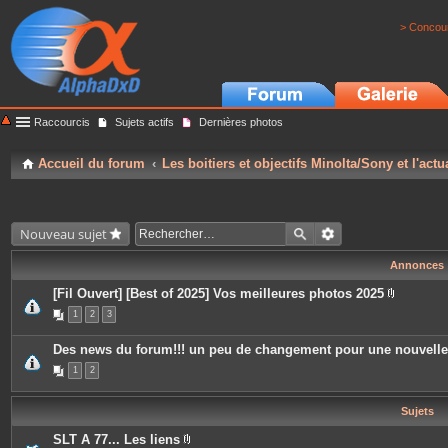
> Concour
Raccourcis
Sujets actifs
Dernières photos
Accueil du forum
Les boitiers et objectifs Minolta/Sony et l'actu
Nouveau sujet
Annonces
[Fil Ouvert] [Best of 2025] Vos meilleures photos 2025
P
1
2
3
i
è
c
Des news du forum!!! un peu de changement pour une nouvell
e
s
1
2
j
o
i
Sujets
n
t
e
SLT A 77... Les liens