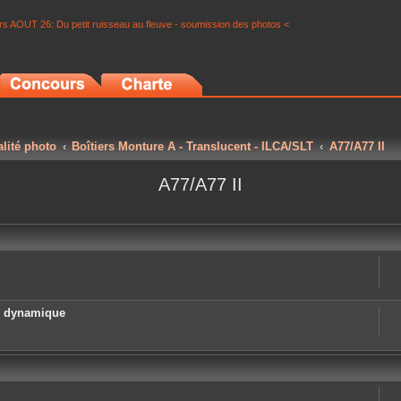
s AOUT 26: Du petit ruisseau au fleuve - soumission des photos <
alité photo
Boîtiers Monture A - Translucent - ILCA/SLT
A77/A77 II
A77/A77 II
e dynamique