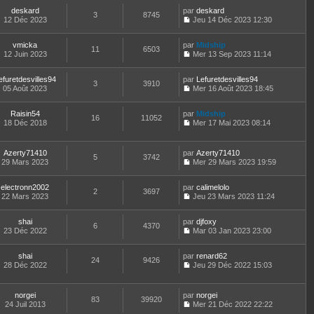
r
l
o
s
n
t
m
e
deskard
par
n
deskard
a
3
8745
i
e
e
d
12 Déc 2023
s
Jeu 14 Déc 2023 12:30
g
e
r
C
s
e
u
e
r
l
o
s
r
l
m
e
vmicka
par
n
Midship
a
n
t
11
6503
e
d
12 Juin 2023
s
Mer 13 Sep 2023 11:14
g
i
e
C
s
e
u
e
e
r
o
s
r
l
r
l
efuretdesvilles94
par
n
Lefuretdesvilles94
a
n
t
m
3
3910
e
05 Août 2023
s
Mer 16 Août 2023 18:45
g
i
e
e
d
C
u
e
e
r
s
e
o
l
r
l
s
r
Raisin54
par
n
Midship
t
m
16
11052
e
a
n
18 Déc 2018
s
Mer 17 Mai 2023 08:14
e
e
d
g
i
C
u
r
s
e
e
e
o
l
l
s
r
r
n
t
e
Azerty71410
par
Azerty71410
a
n
m
5
3742
s
e
d
29 Mars 2023
Mer 29 Mars 2023 19:59
g
i
e
u
r
C
e
e
e
s
l
l
o
r
r
s
t
e
electronn2002
par
n
calimelolo
n
m
2
3697
a
e
d
22 Mars 2023
s
Jeu 23 Mars 2023 11:24
i
e
g
r
C
e
u
e
s
e
l
o
r
l
r
s
e
shai
par
n
djfoxy
n
t
m
6
4370
a
d
23 Déc 2022
s
Mar 03 Jan 2023 23:00
i
e
e
g
C
e
u
e
r
s
e
o
r
l
r
l
s
shai
par
n
renard62
n
t
m
24
9426
e
a
28 Déc 2022
s
Jeu 29 Déc 2022 15:03
i
e
e
d
g
C
u
e
r
s
e
e
o
l
r
l
s
r
n
t
m
e
norgei
par
norgei
a
n
83
39920
s
e
e
d
24 Juil 2013
Mer 21 Déc 2022 22:22
g
i
u
r
C
s
e