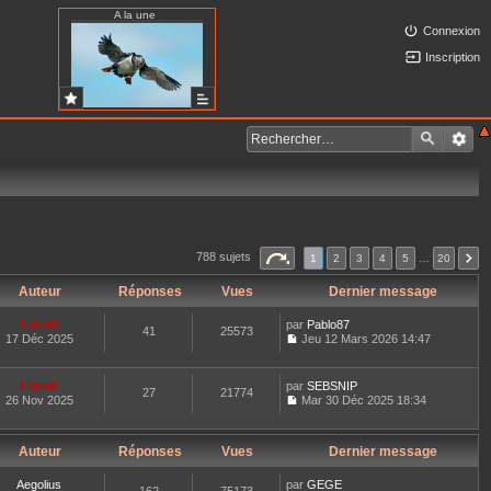
A la une
Connexion
Inscription
788 sujets
1
2
3
4
5
…
20
Auteur
Réponses
Vues
Dernier message
Lionel
par
Pablo87
41
25573
17 Déc 2025
Jeu 12 Mars 2026 14:47
C
o
n
Lionel
par
SEBSNIP
27
21774
s
26 Nov 2025
Mar 30 Déc 2025 18:34
u
C
l
o
t
n
e
Auteur
Réponses
Vues
Dernier message
s
r
u
l
l
Aegolius
par
GEGE