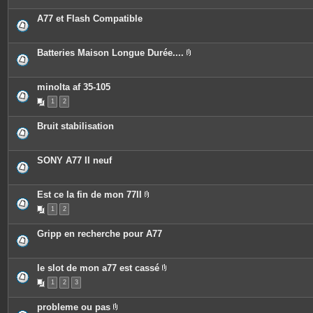
o
i
A77 et Flash Compatible
n
t
e
s
Batteries Maison Longue Durée....
P
i
è
c
minolta af 35-105
e
1
2
s
j
o
Bruit stabilisation
i
n
t
e
SONY A77 II neuf
s
Est ce la fin de mon 77II
P
1
2
i
è
c
Gripp en recherche pour A77
e
s
j
o
le slot de mon a77 est cassé
i
P
n
1
2
3
i
t
è
e
c
s
probleme ou pas
e