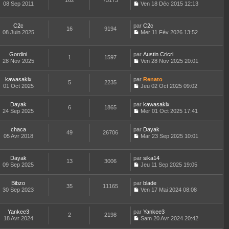
162
75173
e
t
08 Sep 2011
Ven 18 Déc 2015 12:13
d
C
e
e
o
r
r
n
l
C2c
par
C2c
n
16
9194
s
e
08 Juin 2025
Mer 11 Fév 2026 13:52
i
u
d
C
e
l
e
o
r
t
r
n
m
Gordini
par
Austin Cricri
e
n
1
1597
s
e
28 Nov 2025
Ven 28 Nov 2025 20:01
r
i
u
C
s
l
e
l
o
s
e
r
t
kawasakix
par
n
Renato
a
d
5
2235
m
e
01 Oct 2025
s
Jeu 02 Oct 2025 09:02
g
e
e
r
C
u
e
r
s
l
o
l
n
s
e
Dayak
par
n
kawasakix
t
6
1865
i
a
d
24 Sep 2025
s
Mer 01 Oct 2025 17:41
e
e
g
C
e
u
r
r
e
o
r
l
l
m
chaca
par
n
Dayak
n
t
49
26706
e
e
05 Avr 2018
s
Mar 23 Sep 2025 10:01
i
e
d
C
s
u
e
r
e
o
s
l
r
l
r
n
a
t
m
e
Dayak
par
sika14
n
13
3006
s
g
e
e
d
09 Sep 2025
Jeu 11 Sep 2025 19:05
i
u
e
r
C
s
e
e
l
l
o
s
r
r
t
e
Bibzo
par
n
blade
a
n
m
35
11165
e
d
30 Sep 2023
s
Ven 17 Mai 2024 08:08
g
i
e
r
C
e
u
e
e
s
l
o
r
l
r
s
e
n
n
t
m
Yankee3
par
Yankee3
a
d
2
2198
s
i
e
e
18 Avr 2024
Sam 20 Avr 2024 20:42
g
e
u
e
r
C
s
e
r
l