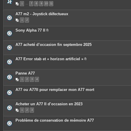
s
P
1
…
7
8
9
10
11
i
è
c
A77 m2 - Joystick défectueux
e
s
1
2
j
o
i
Sony Alpha 77 II
n
P
t
i
e
è
s
c
A77 acheté d’occasion fin septembre 2025
e
s
j
o
A77 Error stab et « horizon artificiel »
i
P
n
i
t
è
e
c
Panne A77
s
e
1
2
3
4
s
j
o
A77 ou A77II pour remplacer mon A77 mort
i
n
t
e
Acheter un A77 II d’occasion en 2023
s
1
2
3
Problème de conservation de mémoire A77