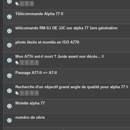
P
s
1
2
3
i
j
è
o
c
i
Télécommande Alpha 77 II
e
n
s
t
j
e
o
s
télécomande RM-S1 DE JJC sur alpha 77 1ere génération
i
n
t
e
photo étoile et montée en ISO A77II
s
Mon A77ii est-il mort ? Juste avant son décès...
P
1
2
3
4
i
è
c
Passage A77-II => A7-II
e
s
j
o
Recherche d'un objectif grand angle de qualité pour alpha 77
i
P
n
1
2
3
4
i
t
è
e
c
s
Molette alpha 77
e
s
j
o
numéro de série
i
n
t
e