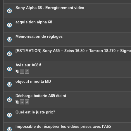
Sony Alpha 68 - Enregistrement vidéo
acquisition alpha 68
Mémorisation de réglages
[ESTIMATION] Sony A65 + Zeiss 16-80 + Tamron 18-270 + Sigma
Avis sur A68
P
1
2
i
è
c
objectif minolta MD
e
s
j
o
Décharge batterie A65 éteint
i
n
1
2
t
e
s
Quel est le juste prix?
Impossible de récupérer les vidéos prises avec l'A65