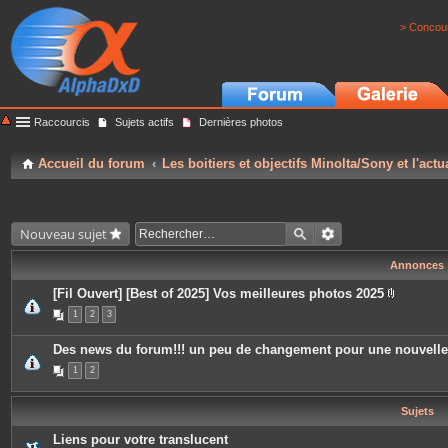
> Concour
Raccourcis
Sujets actifs
Dernières photos
Accueil du forum
Les boitiers et objectifs Minolta/Sony et l'actu
Nouveau sujet
Annonces
[Fil Ouvert] [Best of 2025] Vos meilleures photos 2025
P
1
2
3
i
è
c
Des news du forum!!! un peu de changement pour une nouvell
e
s
1
2
j
o
i
Sujets
n
t
e
Liens pour votre translucent