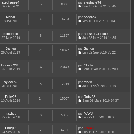
e
a
t
stephane94
par
n
stephane94
i
e
d
5
6900
g
e
09 Oct 2021
s
Dim 10 Oct 2021 06:45
e
s
e
e
r
C
u
r
s
r
l
o
l
m
a
n
e
Mendii
par
n
padynax
t
e
30
15703
g
i
d
18 Avr 2019
s
Ven 16 Juil 2021 19:04
e
s
e
e
C
e
u
r
s
r
o
r
l
l
a
m
n
n
t
e
Nicophoto
par
g
herissonalunettes
e
6
11327
s
i
e
d
27 Nov 2019
e
Jeu 28 Nov 2019 14:35
s
u
e
r
C
e
s
l
r
l
o
r
a
t
m
e
Samgg
par
n
Samgg
n
20
18097
g
e
e
d
29 Août 2019
s
Lun 02 Sep 2019 23:22
i
e
r
C
s
e
u
e
l
o
s
r
l
r
e
n
a
n
t
m
ludovic62310
par
Cloclo
d
32
23443
s
g
i
e
e
26 Juin 2019
Sam 03 Août 2019 22:00
e
u
e
e
r
C
s
r
l
r
l
o
s
n
t
m
e
n
a
syleven2
par
fabco
i
e
e
d
5
12216
s
g
31 Juil 2019
Jeu 01 Août 2019 11:40
e
r
s
e
u
e
C
r
l
s
r
l
o
m
e
a
n
t
Roby28
par
n
Roby28
e
d
24
15007
g
i
e
13 Août 2018
s
Sam 09 Mars 2019 14:37
s
e
e
e
r
C
u
s
r
r
l
o
l
a
n
m
e
n
t
maxhcp
par
g
MAPS
i
e
d
6
5897
s
e
22 Oct 2018
e
Lun 22 Oct 2018 16:08
e
s
e
u
r
C
r
s
r
l
l
o
m
a
n
t
e
Philig13
par
n
Lionel
e
7
6734
g
i
e
d
24 Sep 2018
s
Lun 15 Oct 2018 11:10
s