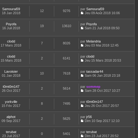
e
e
r
C
e
u
s
r
l
o
r
l
a
m
e
Samourai59
par
n
Samourai59
n
t
12
9276
g
e
d
18 Jan 2018
s
Jeu 09 Août 2018 16:06
i
e
e
C
s
e
u
e
r
o
s
r
l
r
l
Poyofa
par
n
Poyofa
a
n
t
m
19
13610
e
16 Juil 2018
s
Sam 21 Juil 2018 09:50
g
i
e
e
d
C
u
e
e
r
s
e
o
l
r
l
s
r
n
t
m
e
clodd
par
Melandria
a
n
7
8026
s
e
e
d
17 Mars 2018
Jeu 03 Mai 2018 12:45
g
i
u
r
C
s
e
e
e
l
l
o
s
r
r
t
e
clodd
par
n
clodd
a
n
m
2
6141
e
d
15 Mars 2018
s
Jeu 15 Mars 2018 20:53
g
i
e
r
C
e
u
e
e
s
l
o
r
l
r
s
e
Lavoisier
par
n
tassadar44
n
t
m
10
7618
a
d
01 Jan 2018
s
Sam 06 Jan 2018 23:18
i
e
e
g
C
e
u
e
r
s
e
o
r
l
r
l
s
t0mt0m147
par
n
sommep
n
t
m
2
5614
e
a
26 Oct 2017
s
Sam 28 Oct 2017 10:27
i
e
e
d
g
C
u
e
r
s
e
e
o
l
r
l
s
r
yorkville
par
n
t0mt0m147
t
m
8
7495
e
a
n
15 Fév 2017
s
Jeu 26 Oct 2017 20:57
e
e
d
g
i
C
u
r
s
e
e
e
o
l
l
s
r
r
alphot
par
n
jr56
t
2
5625
e
a
n
m
09 Sep 2017
s
Dim 10 Sep 2017 12:10
e
d
g
i
C
e
u
r
e
e
e
o
s
l
l
r
r
terubat
par
n
terubat
s
t
0
5401
e
n
m
23 Juil 2017
s
Dim 23 Juil 2017 20:52
a
e
d