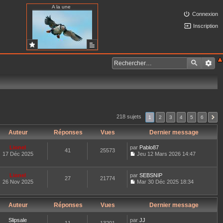
A la une
Connexion
Inscription
218 sujets
1
2
3
4
5
6
Auteur
Réponses
Vues
Dernier message
Lionel
par
Pablo87
41
25573
17 Déc 2025
Jeu 12 Mars 2026 14:47
C
o
n
Lionel
par
SEBSNIP
27
21774
s
26 Nov 2025
Mar 30 Déc 2025 18:34
u
C
l
o
t
n
e
Auteur
Réponses
Vues
Dernier message
s
r
u
l
l
Slipsale
par
JJ