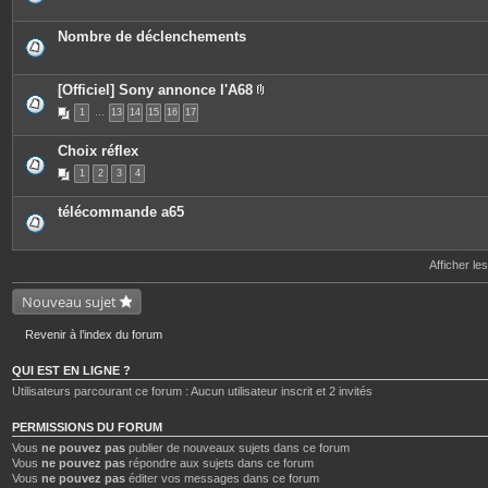
Nombre de déclenchements
[Officiel] Sony annonce l'A68
P
1
…
13
14
15
16
17
i
è
c
Choix réflex
e
s
1
2
3
4
j
o
i
télécommande a65
n
t
e
s
Afficher le
Nouveau sujet
Revenir à l’index du forum
QUI EST EN LIGNE ?
Utilisateurs parcourant ce forum : Aucun utilisateur inscrit et 2 invités
PERMISSIONS DU FORUM
Vous
ne pouvez pas
publier de nouveaux sujets dans ce forum
Vous
ne pouvez pas
répondre aux sujets dans ce forum
Vous
ne pouvez pas
éditer vos messages dans ce forum