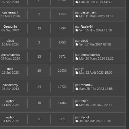
11
13201
e
t
25 Sep 2010
Dim 20 Jan 2013 14:30
d
C
e
e
o
r
r
castermant
par
n
castermant
l
2
1253
n
11 Mars 2026
s
Mer 11 Mars 2026 13:52
e
i
C
u
d
e
o
l
e
Gregorille
par
r
n
Raziel64
t
r
13
5739
05 Nov 2024
m
s
Ven 15 Nov 2024 12:10
e
n
C
e
u
r
i
o
s
l
l
e
clodd
par
n
clodd
s
t
2
1753
e
r
16 Mai 2024
s
Ven 17 Mai 2024 07:50
a
e
d
m
C
u
g
r
e
e
o
l
e
l
r
s
aircraftstories
par
n
aircraftstories
t
13
3871
e
n
s
03 Mars 2024
s
Mer 20 Mars 2024 23:22
e
d
i
a
C
u
r
e
e
g
o
l
l
r
r
mcc
par
e
n
gr
t
18
10030
e
n
m
16 Juil 2023
s
Mar 22 Août 2023 15:00
e
d
i
C
e
u
r
e
e
o
s
l
l
r
r
n
s
t
e
davidebray
par
renard62
n
m
24
10722
s
a
e
d
25 Jan 2013
Sam 25 Fév 2023 13:55
i
e
u
g
r
C
e
e
s
l
e
l
o
r
r
s
t
e
n
n
m
alphot
par
fabco
a
e
d
16
11366
s
i
e
31 Mai 2022
Mer 15 Juin 2022 22:41
g
r
e
u
e
C
s
e
l
r
l
r
o
s
e
n
t
m
n
a
d
alphot
par
alphot
i
e
e
5
5771
s
g
e
31 Mai 2022
Jeu 02 Juin 2022 19:01
e
r
s
u
e
C
r
r
l
s
l
o
n
m