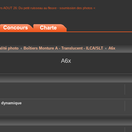
s AOUT 26: Du petit ruisseau au fleuve - soumission des photos <
alité photo
Boîtiers Monture A - Translucent - ILCA/SLT
A6x
A6x
e dynamique