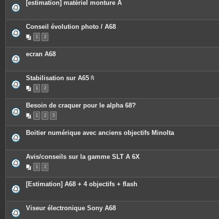
[estimation] matériel monture A
Conseil évolution photo / A68
1
2
ecran A68
Stabilisation sur A65
P
1
2
i
è
c
Besoin de craquer pour le alpha 68?
e
s
1
2
3
j
o
i
Boitier numérique avec anciens objectifs Minolta
n
t
e
s
Avis/conseils sur la gamme SLT A 6X
1
2
[Estimation] A68 + 4 objectifs + flash
Viseur électronique Sony A68