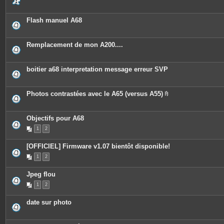
s
Flash manuel A68
Remplacement de mon A200....
boitier a68 interpretation message erreur SVP
Photos contrastées avec le A65 (versus A55)
P
i
è
c
Objectifs pour A68
e
1
2
s
j
o
[OFFICIEL] Firmware v1.07 bientôt disponible!
i
n
1
2
t
e
s
Jpeg flou
1
2
date sur photo