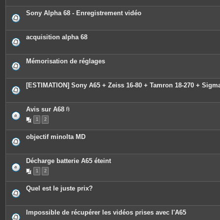
Sony Alpha 68 - Enregistrement vidéo
acquisition alpha 68
Mémorisation de réglages
[ESTIMATION] Sony A65 + Zeiss 16-80 + Tamron 18-270 + Sigma
Avis sur A68
P
1
2
i
è
c
objectif minolta MD
e
s
j
o
Décharge batterie A65 éteint
i
n
1
2
t
e
s
Quel est le juste prix?
Impossible de récupérer les vidéos prises avec l'A65