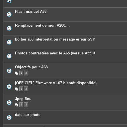
s
Flash manuel A68
Remplacement de mon A200....
boitier a68 interpretation message erreur SVP
Photos contrastées avec le A65 (versus A55)
P
i
è
c
Objectifs pour A68
e
1
2
s
j
o
[OFFICIEL] Firmware v1.07 bientôt disponible!
i
n
1
2
t
e
s
Jpeg flou
1
2
date sur photo