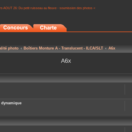
s AOUT 26: Du petit ruisseau au fleuve - soumission des photos <
alité photo
Boîtiers Monture A - Translucent - ILCA/SLT
A6x
A6x
e dynamique