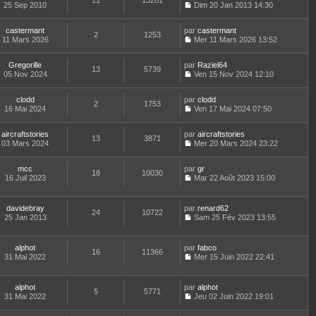
11
13201
e
t
25 Sep 2010
Dim 20 Jan 2013 14:30
d
C
e
e
o
r
r
castermant
par
n
castermant
l
2
1253
n
11 Mars 2026
s
Mer 11 Mars 2026 13:52
e
i
C
u
d
e
o
l
e
Gregorille
par
r
n
Raziel64
t
r
13
5739
05 Nov 2024
m
s
Ven 15 Nov 2024 12:10
e
n
C
e
u
r
i
o
s
l
l
e
clodd
par
n
clodd
s
t
2
1753
e
r
16 Mai 2024
s
Ven 17 Mai 2024 07:50
a
e
d
m
C
u
g
r
e
e
o
l
e
l
r
s
aircraftstories
par
n
aircraftstories
t
13
3871
e
n
s
03 Mars 2024
s
Mer 20 Mars 2024 23:22
e
d
i
a
C
u
r
e
e
g
o
l
l
r
r
mcc
par
e
n
gr
t
18
10030
e
n
m
16 Juil 2023
s
Mar 22 Août 2023 15:00
e
d
i
C
e
u
r
e
e
o
s
l
l
r
r
n
s
t
e
davidebray
par
renard62
n
m
24
10722
s
a
e
d
25 Jan 2013
Sam 25 Fév 2023 13:55
i
e
u
g
r
C
e
e
s
l
e
l
o
r
r
s
t
e
n
n
m
alphot
par
fabco
a
e
d
16
11366
s
i
e
31 Mai 2022
Mer 15 Juin 2022 22:41
g
r
e
u
e
C
s
e
l
r
l
r
o
s
e
n
t
m
n
a
d
alphot
par
alphot
i
e
e
5
5771
s
g
e
31 Mai 2022
Jeu 02 Juin 2022 19:01
e
r
s
u
e
C
r
r
l
s
l
o
n
m