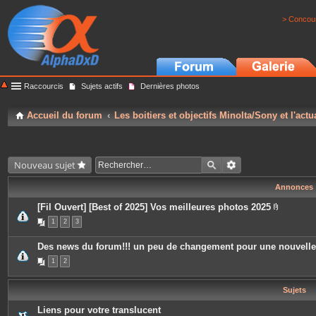
> Concour
Raccourcis
Sujets actifs
Dernières photos
Accueil du forum
Les boitiers et objectifs Minolta/Sony et l'actu
Nouveau sujet
Annonces
[Fil Ouvert] [Best of 2025] Vos meilleures photos 2025
P
1
2
3
i
è
c
Des news du forum!!! un peu de changement pour une nouvell
e
s
1
2
j
o
i
Sujets
n
t
e
Liens pour votre translucent