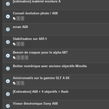
[estimation] matériel monture A
Conseil évolution photo / A68
1
2
ecran A68
Stabilisation sur A65
P
1
2
i
è
c
Besoin de craquer pour le alpha 68?
e
s
1
2
3
j
o
i
Boitier numérique avec anciens objectifs Minolta
n
t
e
s
Avis/conseils sur la gamme SLT A 6X
1
2
[Estimation] A68 + 4 objectifs + flash
Viseur électronique Sony A68