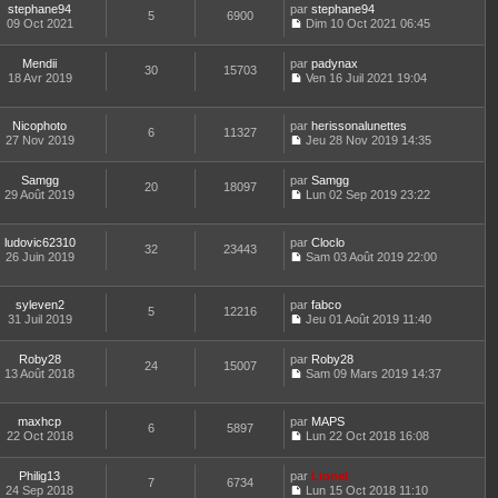
e
a
t
stephane94
par
n
stephane94
i
e
d
5
6900
g
e
09 Oct 2021
s
Dim 10 Oct 2021 06:45
e
s
e
e
r
C
u
r
s
r
l
o
l
m
a
n
e
Mendii
par
n
padynax
t
e
30
15703
g
i
d
18 Avr 2019
s
Ven 16 Juil 2021 19:04
e
s
e
e
C
e
u
r
s
r
o
r
l
l
a
m
n
n
t
e
Nicophoto
par
g
herissonalunettes
e
6
11327
s
i
e
d
27 Nov 2019
e
Jeu 28 Nov 2019 14:35
s
u
e
r
C
e
s
l
r
l
o
r
a
t
m
e
Samgg
par
n
Samgg
n
20
18097
g
e
e
d
29 Août 2019
s
Lun 02 Sep 2019 23:22
i
e
r
C
s
e
u
e
l
o
s
r
l
r
e
n
a
n
t
m
ludovic62310
par
Cloclo
d
32
23443
s
g
i
e
e
26 Juin 2019
Sam 03 Août 2019 22:00
e
u
e
e
r
C
s
r
l
r
l
o
s
n
t
m
e
n
a
syleven2
par
fabco
i
e
e
d
5
12216
s
g
31 Juil 2019
Jeu 01 Août 2019 11:40
e
r
s
e
u
e
C
r
l
s
r
l
o
m
e
a
n
t
Roby28
par
n
Roby28
e
d
24
15007
g
i
e
13 Août 2018
s
Sam 09 Mars 2019 14:37
s
e
e
e
r
C
u
s
r
r
l
o
l
a
n
m
e
n
t
maxhcp
par
g
MAPS
i
e
d
6
5897
s
e
22 Oct 2018
e
Lun 22 Oct 2018 16:08
e
s
e
u
r
C
r
s
r
l
l
o
m
a
n
t
e
Philig13
par
n
Lionel
e
7
6734
g
i
e
d
24 Sep 2018
s
Lun 15 Oct 2018 11:10
s