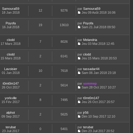
e
e
r
C
e
u
s
r
l
o
r
l
a
m
e
Samourai59
par
n
Samourai59
n
t
12
9276
g
e
d
18 Jan 2018
s
Jeu 09 Août 2018 16:06
i
e
e
C
s
e
u
e
r
o
s
r
l
r
l
Poyofa
par
n
Poyofa
a
n
t
m
19
13610
e
16 Juil 2018
s
Sam 21 Juil 2018 09:50
g
i
e
e
d
C
u
e
e
r
s
e
o
l
r
l
s
r
n
t
m
e
clodd
par
Melandria
a
n
7
8026
s
e
e
d
17 Mars 2018
Jeu 03 Mai 2018 12:45
g
i
u
r
C
s
e
e
e
l
l
o
s
r
r
t
e
clodd
par
n
clodd
a
n
m
2
6141
e
d
15 Mars 2018
s
Jeu 15 Mars 2018 20:53
g
i
e
r
C
e
u
e
e
s
l
o
r
l
r
s
e
Lavoisier
par
n
tassadar44
n
t
m
10
7618
a
d
01 Jan 2018
s
Sam 06 Jan 2018 23:18
i
e
e
g
C
e
u
e
r
s
e
o
r
l
r
l
s
t0mt0m147
par
n
sommep
n
t
m
2
5614
e
a
26 Oct 2017
s
Sam 28 Oct 2017 10:27
i
e
e
d
g
C
u
e
r
s
e
e
o
l
r
l
s
r
yorkville
par
n
t0mt0m147
t
m
8
7495
e
a
n
15 Fév 2017
s
Jeu 26 Oct 2017 20:57
e
e
d
g
i
C
u
r
s
e
e
e
o
l
l
s
r
r
alphot
par
n
jr56
t
2
5625
e
a
n
m
09 Sep 2017
s
Dim 10 Sep 2017 12:10
e
d
g
i
C
e
u
r
e
e
e
o
s
l
l
r
r
terubat
par
n
terubat
s
t
0
5401
e
n
m
23 Juil 2017
s
Dim 23 Juil 2017 20:52
a
e
d