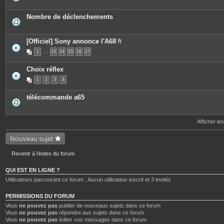
Nombre de déclenchements
[Officiel] Sony annonce l'A68
P
1
…
13
14
15
16
17
i
è
c
Choix réflex
e
s
1
2
3
4
j
o
i
télécommande a65
n
t
e
s
Afficher le
Nouveau sujet
Revenir à l’index du forum
QUI EST EN LIGNE ?
Utilisateurs parcourant ce forum : Aucun utilisateur inscrit et 3 invités
PERMISSIONS DU FORUM
Vous
ne pouvez pas
publier de nouveaux sujets dans ce forum
Vous
ne pouvez pas
répondre aux sujets dans ce forum
Vous
ne pouvez pas
éditer vos messages dans ce forum