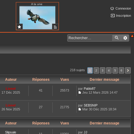
A la une
Connexion
Inscription
218 sujets
1
2
3
4
5
6
Auteur
Réponses
Vues
Dernier message
Lionel
par
Pablo87
41
25573
17 Déc 2025
Jeu 12 Mars 2026 14:47
C
o
n
Lionel
par
SEBSNIP
27
21775
s
26 Nov 2025
Mar 30 Déc 2025 18:34
u
C
l
o
t
n
e
Auteur
Réponses
Vues
Dernier message
s
r
u
l
l
Slipsale
par
JJ