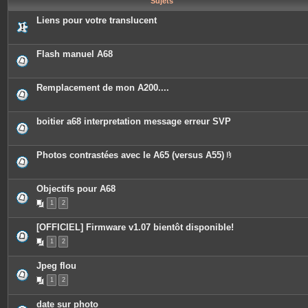
Sujets
e
s
Liens pour votre translucent
Flash manuel A68
Remplacement de mon A200....
boitier a68 interpretation message erreur SVP
Photos contrastées avec le A65 (versus A55)
P
i
è
c
Objectifs pour A68
e
1
2
s
j
o
[OFFICIEL] Firmware v1.07 bientôt disponible!
i
n
1
2
t
e
s
Jpeg flou
1
2
date sur photo