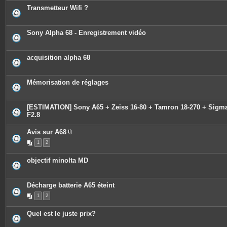
Transmetteur Wifi ?
Sony Alpha 68 - Enregistrement vidéo
acquisition alpha 68
Mémorisation de réglages
[ESTIMATION] Sony A65 + Zeiss 16-80 + Tamron 18-270 + Sigm
F2.8
Avis sur A68
P
1
2
i
è
c
objectif minolta MD
e
s
j
o
Décharge batterie A65 éteint
i
n
1
2
t
e
s
Quel est le juste prix?