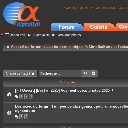
> Concours AOUT 26: Du petit ruisseau au fle
Raccourcis
Sujets actifs
Dernières photos
Accueil du forum
Les boitiers et objectifs Minolta/Sony et l'actu
Nouveau sujet
Annonces
[Fil Ouvert] [Best of 2025] Vos meilleures photos 2025
P
1
2
3
i
è
c
Des news du forum!!! un peu de changement pour une nouvelle
e
dynamique
s
j
1
2
o
i
n
t