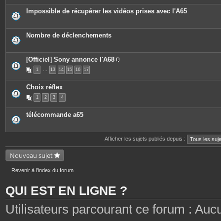
Impossible de récupérer les vidéos prises avec l'A65
Nombre de déclenchements
[Officiel] Sony annonce l'A68
P
1
…
13
14
15
16
17
i
è
c
Choix réflex
e
s
1
2
3
4
j
o
i
télécommande a65
n
t
e
s
Afficher les sujets publiés depuis :
Nouveau sujet
Revenir à l’index du forum
QUI EST EN LIGNE ?
Utilisateurs parcourant ce forum : Aucun 