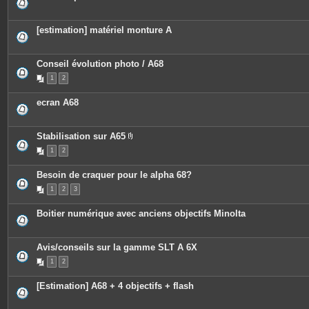
[estimation] matériel monture A
Conseil évolution photo / A68
1
2
ecran A68
Stabilisation sur A65
P
1
2
i
è
c
Besoin de craquer pour le alpha 68?
e
s
1
2
3
j
o
i
Boitier numérique avec anciens objectifs Minolta
n
t
e
s
Avis/conseils sur la gamme SLT A 6X
1
2
[Estimation] A68 + 4 objectifs + flash