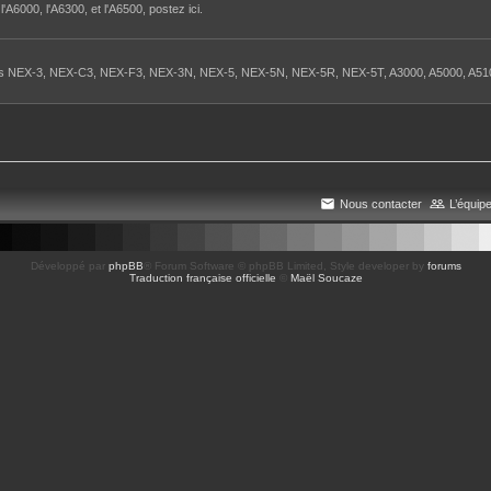
A6000, l'A6300, et l'A6500, postez ici.
itiers NEX-3, NEX-C3, NEX-F3, NEX-3N, NEX-5, NEX-5N, NEX-5R, NEX-5T, A3000, A5000, A51
Nous contacter
L’équip
Développé par
phpBB
® Forum Software © phpBB Limited
, Style developer by
forums
Traduction française officielle
©
Maël Soucaze