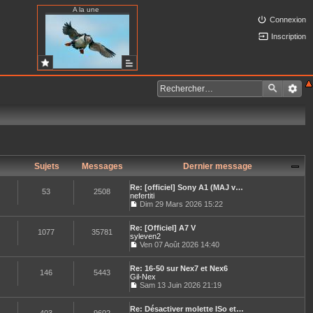
A la une
Connexion
Inscription
Sujets
Messages
Dernier message
Re: [officiel] Sony A1 (MAJ v…
53
2508
nefertiti
Dim 29 Mars 2026 15:22
C
o
Re: [Officiel] A7 V
n
1077
35781
syleven2
s
u
Ven 07 Août 2026 14:40
C
l
o
t
Re: 16-50 sur Nex7 et Nex6
n
e
146
5443
Gil-Nex
s
r
u
Sam 13 Juin 2026 21:19
l
C
l
e
o
t
d
Re: Désactiver molette ISo et…
n
e
e