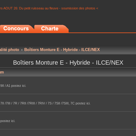
s AOUT 26: Du petit ruisseau au fleuve - soumission des photos <
alité photo
Boîtiers Monture E - Hybride - ILCE/NEX
Boîtiers Monture E - Hybride - ILCE/NEX
um
II / A1 postez ici.
/7III / 7R / 7RII /7RIII / 7RIV / 7S / 7SII /7SIII, 7C postez ici.
postez ici.