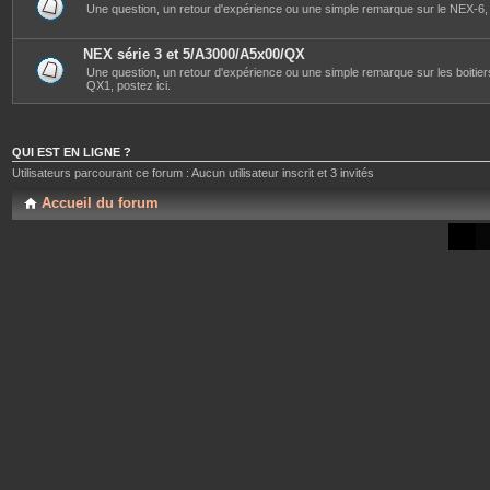
Une question, un retour d'expérience ou une simple remarque sur le NEX-6, l'
NEX série 3 et 5/A3000/A5x00/QX
Une question, un retour d'expérience ou une simple remarque sur les bo
QX1, postez ici.
QUI EST EN LIGNE ?
Utilisateurs parcourant ce forum : Aucun utilisateur inscrit et 3 invités
Accueil du forum