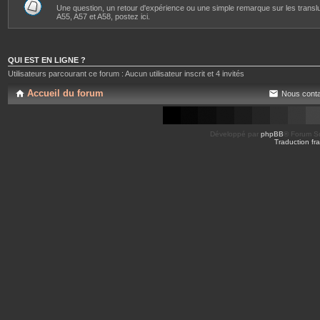
Une question, un retour d'expérience ou une simple remarque sur les transl
A55, A57 et A58, postez ici.
QUI EST EN LIGNE ?
Utilisateurs parcourant ce forum : Aucun utilisateur inscrit et 4 invités
Accueil du forum
Nous conta
Développé par
phpBB
® Forum So
Traduction fra