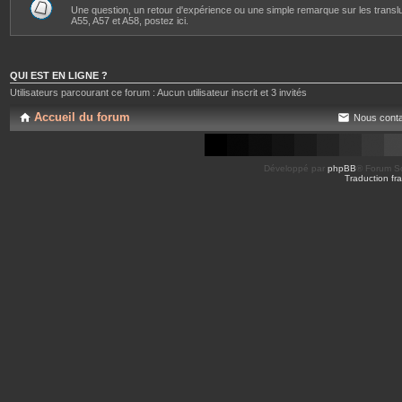
Une question, un retour d'expérience ou une simple remarque sur les transl
A55, A57 et A58, postez ici.
QUI EST EN LIGNE ?
Utilisateurs parcourant ce forum : Aucun utilisateur inscrit et 3 invités
Accueil du forum
Nous conta
Développé par
phpBB
® Forum So
Traduction fra