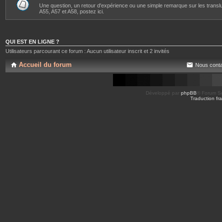
Une question, un retour d'expérience ou une simple remarque sur les transl
A55, A57 et A58, postez ici.
QUI EST EN LIGNE ?
Utilisateurs parcourant ce forum : Aucun utilisateur inscrit et 2 invités
Accueil du forum
Nous conta
Développé par
phpBB
® Forum So
Traduction fra