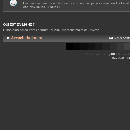
Une question, un retour d'expérience ou une simple remarque sur les transl
A55, A57 et A58, postez ici.
QUI EST EN LIGNE ?
Utilisateurs parcourant ce forum : Aucun utilisateur inscrit et 2 invités
Accueil du forum
Nous conta
Développé par
phpBB
® Forum So
Traduction fra