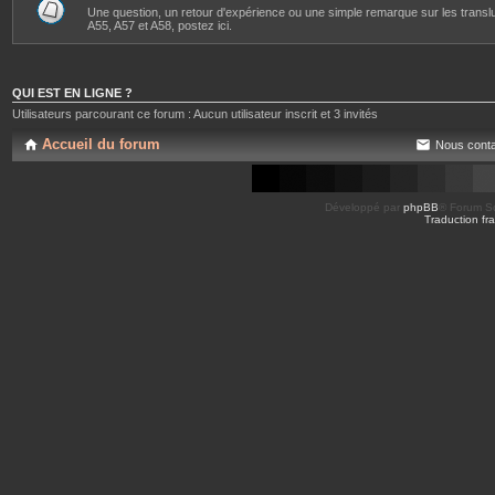
Une question, un retour d'expérience ou une simple remarque sur les transl
A55, A57 et A58, postez ici.
QUI EST EN LIGNE ?
Utilisateurs parcourant ce forum : Aucun utilisateur inscrit et 3 invités
Accueil du forum
Nous conta
Développé par
phpBB
® Forum So
Traduction fra