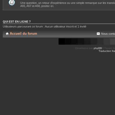
Une question, un retour d'expérience ou une simple remarque sur les transl
A55, A57 et A58, postez ici.
QUI EST EN LIGNE ?
Utilisateurs parcourant ce forum : Aucun utilisateur inscrit et 1 invité
Accueil du forum
Nous conta
Développé par
phpBB
® Forum So
Traduction fra