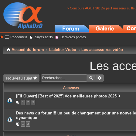
> Concours AOUT 26: Du petit ruisseau au fle
Raccourcis
Sujets actifs
Dernières photos
Accueil du forum
L'atelier Vidéo
Les accessoires vidéo
Les acce
Nouveau sujet
Annonces
[Fil Ouvert] [Best of 2025] Vos meilleures photos 2025
P
1
2
3
i
è
c
Des news du forum!!! un peu de changement pour une nouvelle
e
dynamique
s
j
1
2
o
i
n
t