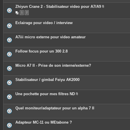
Zhiyun Crane 2 - Stabilisateur video pour A7/A9
P
1
2
i
è
c
Eclairage pour video / interview
e
s
j
o
A7iii micro externe pour video amateur
i
n
t
e
Follow focus pour un 300 2.8
s
Micro A7 II - Prise de son interne/externe?
Stabilisateur / gimbal Feiyu AK2000
Une pochette pour mes filtres ND
P
i
è
c
Quel moniteur/adaptateur pour un alpha 7 II
e
s
j
o
Adapteur MC-11 ou MEtabone ?
i
n