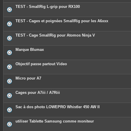
t
e
TEST - SmallRig L-grip pour RX100
s
TEST - Cages et poignées SmallRig pour les A6xxx
TEST - Cage SmallRig pour Atomos Ninja V
Marque Blumax
Objectif passe partout Video
Micro pour A7
Cages pour A7iii / A7Riii
Sac à dos photo LOWEPRO Whistler 450 AW II
utiliser Tablette Samsung comme moniteur