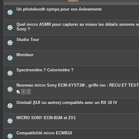
Sujets
e
s
Un photobooth sympa pour vos évènements
Quel micro ASMR pour capturer au mieux les détails sonores a
Sony ?
Studio Tour
Moniteur
Spectromètre ? Colorimètre ?
Nouveau micro Sony ECM-XYST1M , griffe iso - RECU ET TEST
1
2
Gimball (DJI ou autres) compatible avec un RX 10 IV
MICRO SONY ECM-B1M et ZV1
Compatibilité micro ECMB10