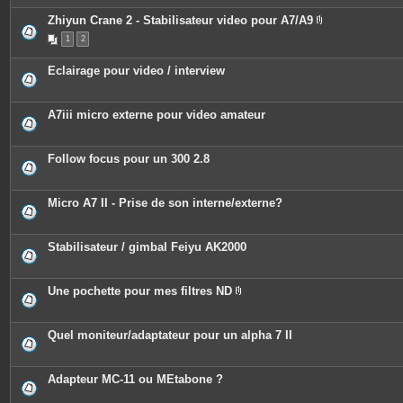
Zhiyun Crane 2 - Stabilisateur video pour A7/A9
P
1
2
i
è
c
Eclairage pour video / interview
e
s
j
o
A7iii micro externe pour video amateur
i
n
t
e
Follow focus pour un 300 2.8
s
Micro A7 II - Prise de son interne/externe?
Stabilisateur / gimbal Feiyu AK2000
Une pochette pour mes filtres ND
P
i
è
c
Quel moniteur/adaptateur pour un alpha 7 II
e
s
j
o
Adapteur MC-11 ou MEtabone ?
i
n