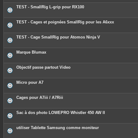
t
e
TEST - SmallRig L-grip pour RX100
s
TEST - Cages et poignées SmallRig pour les A6xxx
TEST - Cage SmallRig pour Atomos Ninja V
Marque Blumax
Objectif passe partout Video
Micro pour A7
Cages pour A7iii / A7Riii
Sac à dos photo LOWEPRO Whistler 450 AW II
utiliser Tablette Samsung comme moniteur