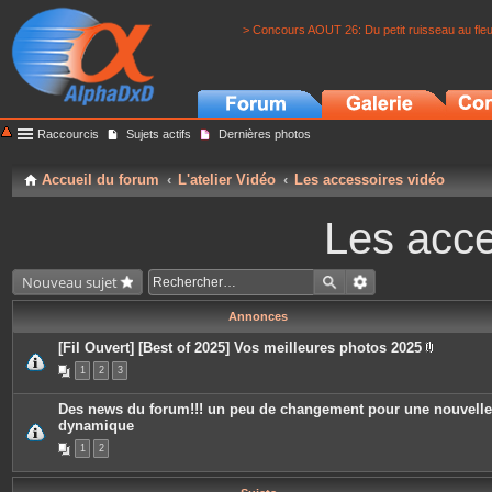
> Concours AOUT 26: Du petit ruisseau au fle
Raccourcis
Sujets actifs
Dernières photos
Accueil du forum
L'atelier Vidéo
Les accessoires vidéo
Les acce
Nouveau sujet
Annonces
[Fil Ouvert] [Best of 2025] Vos meilleures photos 2025
P
1
2
3
i
è
c
Des news du forum!!! un peu de changement pour une nouvelle
e
dynamique
s
j
1
2
o
i
n
t