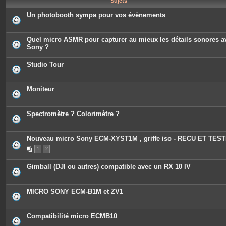
Sujets
e
s
Un photobooth sympa pour vos évènements
Quel micro ASMR pour capturer au mieux les détails sonores a
Sony ?
Studio Tour
Moniteur
Spectromètre ? Colorimètre ?
Nouveau micro Sony ECM-XYST1M , griffe iso - RECU ET TEST
1
2
Gimball (DJI ou autres) compatible avec un RX 10 IV
MICRO SONY ECM-B1M et ZV1
Compatibilité micro ECMB10