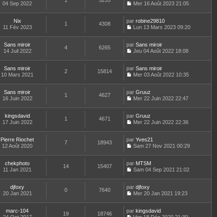
1
5255
e
a
04 Sep 2022
s
Mer 16 Août 2023 21:05
i
e
e
d
g
C
u
e
r
s
e
e
o
l
r
l
s
r
Nix
par
n
robine29810
t
m
1
4308
e
a
n
11 Fév 2023
s
Lun 13 Mars 2023 09:20
e
e
d
g
i
C
u
r
s
e
e
e
o
l
l
s
r
r
Sans miroir
par
n
Sans miroir
t
4
6265
e
a
n
m
14 Juil 2022
s
Jeu 04 Août 2022 18:08
e
d
g
i
C
e
u
r
e
e
e
o
s
l
l
r
r
Sans miroir
par
n
Sans miroir
s
t
2
15814
e
n
m
10 Mars 2021
s
Mer 03 Août 2022 10:35
a
e
d
i
C
e
u
g
r
e
e
o
s
l
e
l
r
r
Sans miroir
par
n
Gruuz
s
t
1
4627
e
n
m
16 Juin 2022
s
Mer 22 Juin 2022 22:47
a
e
d
i
C
e
u
g
r
e
e
o
s
l
e
l
r
r
kingsdavid
par
n
Gruuz
s
t
1
4671
e
n
m
17 Juin 2022
s
Mer 22 Juin 2022 22:36
a
e
d
i
C
e
u
g
r
e
e
o
s
l
e
l
r
r
Pierre Riochet
par
n
Yves21
s
t
7
18943
e
n
m
12 Août 2020
s
Sam 27 Nov 2021 00:29
a
e
d
i
C
e
u
g
r
e
e
o
s
l
e
l
r
r
chekphoto
par
n
MTSM
s
t
14
15407
e
n
m
11 Jan 2021
s
Sam 04 Sep 2021 21:02
a
e
d
i
C
e
u
g
r
e
e
o
s
l
e
l
r
r
djfoxy
par
n
djfoxy
s
t
0
7640
e
n
m
20 Jan 2021
s
Mer 20 Jan 2021 19:23
a
e
d
i
C
e
u
g
r
e
e
o
s
l
e
l
r
r
marc-104
par
n
kingsdavid
s
t
19
18746
e
n
m