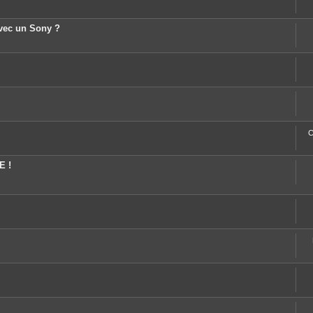
avec un Sony ?
C
E !