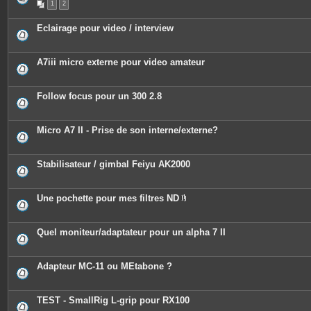
1
2
i
è
c
Eclairage pour video / interview
e
s
j
o
A7iii micro externe pour video amateur
i
n
t
e
Follow focus pour un 300 2.8
s
Micro A7 II - Prise de son interne/externe?
Stabilisateur / gimbal Feiyu AK2000
Une pochette pour mes filtres ND
P
i
è
c
Quel moniteur/adaptateur pour un alpha 7 II
e
s
j
o
Adapteur MC-11 ou MEtabone ?
i
n
t
e
TEST - SmallRig L-grip pour RX100
s