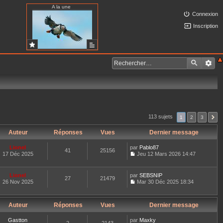
A la une
Connexion
Inscription
113 sujets
1
2
3
Auteur
Réponses
Vues
Dernier message
Lionel
par
Pablo87
41
25156
17 Déc 2025
Jeu 12 Mars 2026 14:47
C
o
n
Lionel
par
SEBSNIP
27
21479
s
26 Nov 2025
Mar 30 Déc 2025 18:34
u
C
l
o
t
n
e
Auteur
Réponses
Vues
Dernier message
s
r
u
l
l
Gastton
par
Maxky