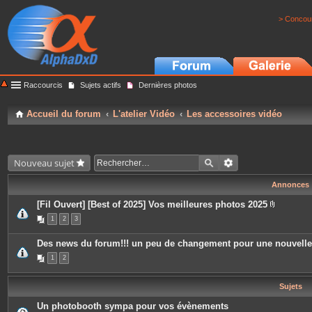
> Concour
Raccourcis
Sujets actifs
Dernières photos
Accueil du forum
L'atelier Vidéo
Les accessoires vidéo
Nouveau sujet
Annonces
[Fil Ouvert] [Best of 2025] Vos meilleures photos 2025
P
1
2
3
i
è
c
Des news du forum!!! un peu de changement pour une nouvell
e
s
1
2
j
o
i
Sujets
n
t
e
Un photobooth sympa pour vos évènements