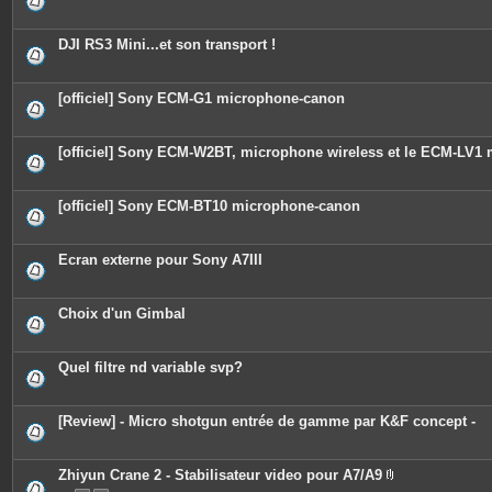
DJI RS3 Mini...et son transport !
[officiel] Sony ECM-G1 microphone-canon
[officiel] Sony ECM-W2BT, microphone wireless et le ECM-LV1 
[officiel] Sony ECM-BT10 microphone-canon
Ecran externe pour Sony A7III
Choix d'un Gimbal
Quel filtre nd variable svp?
[Review] - Micro shotgun entrée de gamme par K&F concept -
Zhiyun Crane 2 - Stabilisateur video pour A7/A9
P