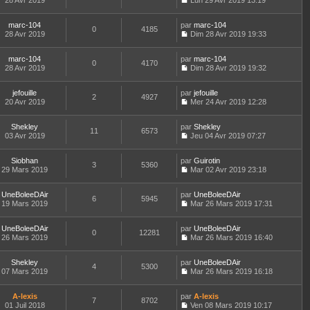
28 Avr 2019
s
Lun 29 Avr 2019 13:19
a
e
d
i
C
e
u
g
r
e
e
o
s
l
e
l
r
r
marc-104
par
n
marc-104
s
t
0
4185
e
n
m
28 Avr 2019
s
Dim 28 Avr 2019 19:33
a
e
d
i
C
e
u
g
r
e
e
o
s
l
e
l
r
r
marc-104
par
n
marc-104
s
t
0
4170
e
n
m
28 Avr 2019
s
Dim 28 Avr 2019 19:32
a
e
d
i
C
e
u
g
r
e
e
o
s
l
e
l
r
r
jefouille
par
n
jefouille
s
t
2
4927
e
n
m
20 Avr 2019
s
Mer 24 Avr 2019 12:28
a
e
d
i
C
e
u
g
r
e
e
o
s
l
e
l
r
r
Shekley
par
n
Shekley
s
t
11
6573
e
n
m
03 Avr 2019
s
Jeu 04 Avr 2019 07:27
a
e
d
i
C
e
u
g
r
e
e
o
s
l
e
l
r
r
Siobhan
par
n
Guirotin
s
t
3
5360
e
n
m
29 Mars 2019
s
Mar 02 Avr 2019 23:18
a
e
d
i
C
e
u
g
r
e
e
o
s
l
e
l
r
r
UneBoleeDAir
par
n
UneBoleeDAir
s
t
6
5945
e
n
m
19 Mars 2019
s
Mar 26 Mars 2019 17:31
a
e
d
i
C
e
u
g
r
e
e
o
s
l
e
l
r
r
UneBoleeDAir
par
n
UneBoleeDAir
s
t
0
12281
e
n
m
26 Mars 2019
s
Mar 26 Mars 2019 16:40
a
e
d
i
C
e
u
g
r
e
e
o
s
l
e
l
r
r
Shekley
par
n
UneBoleeDAir
s
t
4
5300
e
n
m
07 Mars 2019
s
Mar 26 Mars 2019 16:18
a
e
d
i
C
e
u
g
r
e
e
o
s
l
e
l
r
r
A-lexis
par
n
A-lexis
s
t
7
8702
e
n
m
01 Juil 2018
s
Ven 08 Mars 2019 10:17
a
e
d