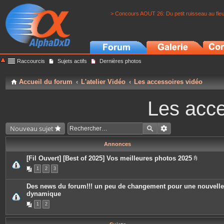
> Concours AOUT 26: Du petit ruisseau au fle
Raccourcis
Sujets actifs
Dernières photos
Accueil du forum
L'atelier Vidéo
Les accessoires vidéo
Les acce
Nouveau sujet
Annonces
[Fil Ouvert] [Best of 2025] Vos meilleures photos 2025
P
1
2
3
i
è
c
Des news du forum!!! un peu de changement pour une nouvelle
e
dynamique
s
j
1
2
o
i
n
t