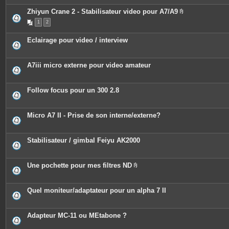
Zhiyun Crane 2 - Stabilisateur video pour A7/A9
P
1
2
i
è
c
Eclairage pour video / interview
e
s
j
o
A7iii micro externe pour video amateur
i
n
t
e
Follow focus pour un 300 2.8
s
Micro A7 II - Prise de son interne/externe?
Stabilisateur / gimbal Feiyu AK2000
Une pochette pour mes filtres ND
P
i
è
c
Quel moniteur/adaptateur pour un alpha 7 II
e
s
j
o
Adapteur MC-11 ou MEtabone ?
i
n