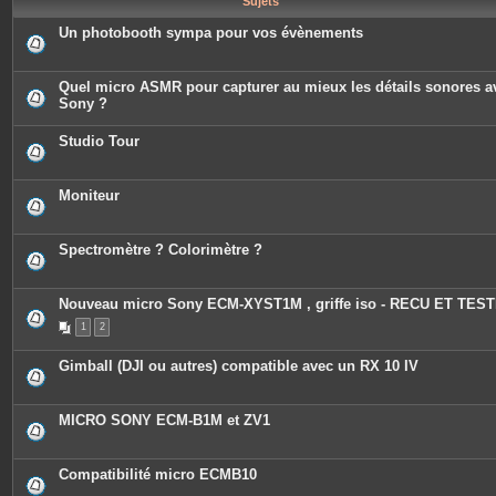
Sujets
e
s
Un photobooth sympa pour vos évènements
Quel micro ASMR pour capturer au mieux les détails sonores a
Sony ?
Studio Tour
Moniteur
Spectromètre ? Colorimètre ?
Nouveau micro Sony ECM-XYST1M , griffe iso - RECU ET TEST
1
2
Gimball (DJI ou autres) compatible avec un RX 10 IV
MICRO SONY ECM-B1M et ZV1
Compatibilité micro ECMB10