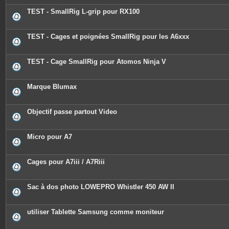
t
e
TEST - SmallRig L-grip pour RX100
s
TEST - Cages et poignées SmallRig pour les A6xxx
TEST - Cage SmallRig pour Atomos Ninja V
Marque Blumax
Objectif passe partout Video
Micro pour A7
Cages pour A7iii / A7Riii
Sac à dos photo LOWEPRO Whistler 450 AW II
utiliser Tablette Samsung comme moniteur