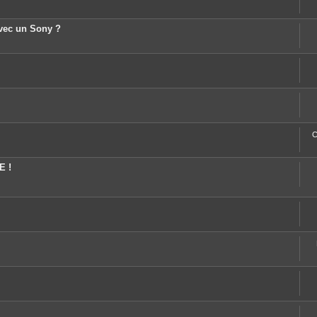
avec un Sony ?
C
E !