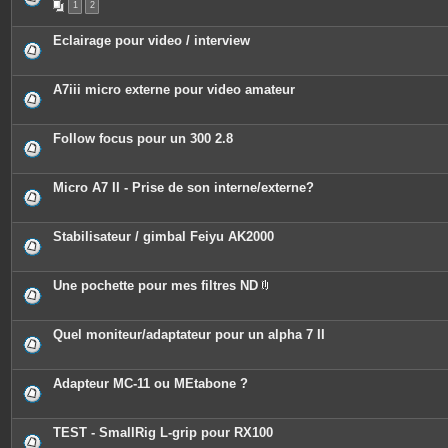
1
2
i
è
c
Eclairage pour video / interview
e
s
j
o
A7iii micro externe pour video amateur
i
n
t
e
Follow focus pour un 300 2.8
s
Micro A7 II - Prise de son interne/externe?
Stabilisateur / gimbal Feiyu AK2000
Une pochette pour mes filtres ND
P
i
è
c
Quel moniteur/adaptateur pour un alpha 7 II
e
s
j
o
Adapteur MC-11 ou MEtabone ?
i
n
t
e
TEST - SmallRig L-grip pour RX100
s