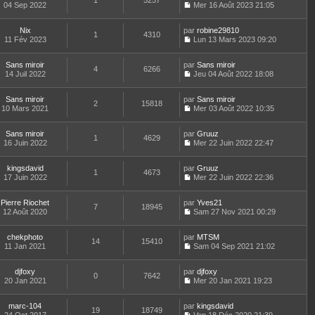
1
5257
e
a
04 Sep 2022
s
Mer 16 Août 2023 21:05
i
e
e
d
g
C
u
e
r
s
e
e
o
l
r
l
s
r
Nix
par
n
robine29810
t
m
1
4310
e
a
n
11 Fév 2023
s
Lun 13 Mars 2023 09:20
e
e
d
g
i
C
u
r
s
e
e
e
o
l
l
s
r
r
Sans miroir
par
n
Sans miroir
t
4
6266
e
a
n
m
14 Juil 2022
s
Jeu 04 Août 2022 18:08
e
d
g
i
C
e
u
r
e
e
e
o
s
l
l
r
r
Sans miroir
par
n
Sans miroir
s
t
2
15818
e
n
m
10 Mars 2021
s
Mer 03 Août 2022 10:35
a
e
d
i
C
e
u
g
r
e
e
o
s
l
e
l
r
r
Sans miroir
par
n
Gruuz
s
t
1
4629
e
n
m
16 Juin 2022
s
Mer 22 Juin 2022 22:47
a
e
d
i
C
e
u
g
r
e
e
o
s
l
e
l
r
r
kingsdavid
par
n
Gruuz
s
t
1
4673
e
n
m
17 Juin 2022
s
Mer 22 Juin 2022 22:36
a
e
d
i
C
e
u
g
r
e
e
o
s
l
e
l
r
r
Pierre Riochet
par
n
Yves21
s
t
7
18945
e
n
m
12 Août 2020
s
Sam 27 Nov 2021 00:29
a
e
d
i
C
e
u
g
r
e
e
o
s
l
e
l
r
r
chekphoto
par
n
MTSM
s
t
14
15410
e
n
m
11 Jan 2021
s
Sam 04 Sep 2021 21:02
a
e
d
i
C
e
u
g
r
e
e
o
s
l
e
l
r
r
djfoxy
par
n
djfoxy
s
t
0
7642
e
n
m
20 Jan 2021
s
Mer 20 Jan 2021 19:23
a
e
d
i
C
e
u
g
r
e
e
o
s
l
e
l
r
r
marc-104
par
n
kingsdavid
s
t
19
18749
e
n
m