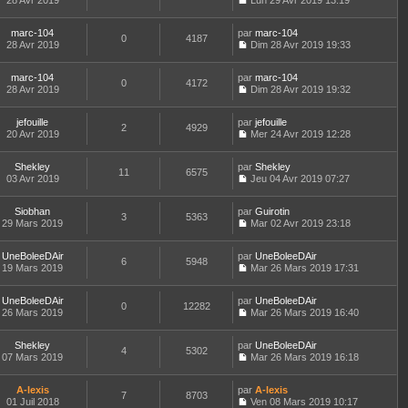
28 Avr 2019
s
Lun 29 Avr 2019 13:19
a
e
d
i
C
e
u
g
r
e
e
o
s
l
e
l
r
r
marc-104
par
n
marc-104
s
t
0
4187
e
n
m
28 Avr 2019
s
Dim 28 Avr 2019 19:33
a
e
d
i
C
e
u
g
r
e
e
o
s
l
e
l
r
r
marc-104
par
n
marc-104
s
t
0
4172
e
n
m
28 Avr 2019
s
Dim 28 Avr 2019 19:32
a
e
d
i
C
e
u
g
r
e
e
o
s
l
e
l
r
r
jefouille
par
n
jefouille
s
t
2
4929
e
n
m
20 Avr 2019
s
Mer 24 Avr 2019 12:28
a
e
d
i
C
e
u
g
r
e
e
o
s
l
e
l
r
r
Shekley
par
n
Shekley
s
t
11
6575
e
n
m
03 Avr 2019
s
Jeu 04 Avr 2019 07:27
a
e
d
i
C
e
u
g
r
e
e
o
s
l
e
l
r
r
Siobhan
par
n
Guirotin
s
t
3
5363
e
n
m
29 Mars 2019
s
Mar 02 Avr 2019 23:18
a
e
d
i
C
e
u
g
r
e
e
o
s
l
e
l
r
r
UneBoleeDAir
par
n
UneBoleeDAir
s
t
6
5948
e
n
m
19 Mars 2019
s
Mar 26 Mars 2019 17:31
a
e
d
i
C
e
u
g
r
e
e
o
s
l
e
l
r
r
UneBoleeDAir
par
n
UneBoleeDAir
s
t
0
12282
e
n
m
26 Mars 2019
s
Mar 26 Mars 2019 16:40
a
e
d
i
C
e
u
g
r
e
e
o
s
l
e
l
r
r
Shekley
par
n
UneBoleeDAir
s
t
4
5302
e
n
m
07 Mars 2019
s
Mar 26 Mars 2019 16:18
a
e
d
i
C
e
u
g
r
e
e
o
s
l
e
l
r
r
A-lexis
par
n
A-lexis
s
t
7
8703
e
n
m
01 Juil 2018
s
Ven 08 Mars 2019 10:17
a
e
d