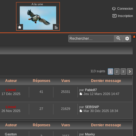
A la une
Connexion
Inscription
113 sujets
1
2
3
Auteur
Réponses
Vues
Dernier message
Lionel
par
Pablo87
41
25331
17 Déc 2025
Jeu 12 Mars 2026 14:47
C
o
n
Lionel
par
SEBSNIP
27
21629
s
26 Nov 2025
Mar 30 Déc 2025 18:34
u
C
l
o
t
n
e
Auteur
Réponses
Vues
Dernier message
s
r
u
l
l
Gastton
par
Maxky