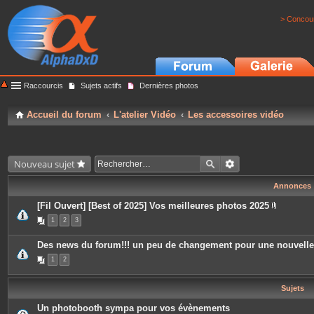
> Concour
Raccourcis
Sujets actifs
Dernières photos
Accueil du forum
L'atelier Vidéo
Les accessoires vidéo
Nouveau sujet
Annonces
[Fil Ouvert] [Best of 2025] Vos meilleures photos 2025
P
1
2
3
i
è
c
Des news du forum!!! un peu de changement pour une nouvell
e
s
1
2
j
o
i
Sujets
n
t
e
Un photobooth sympa pour vos évènements