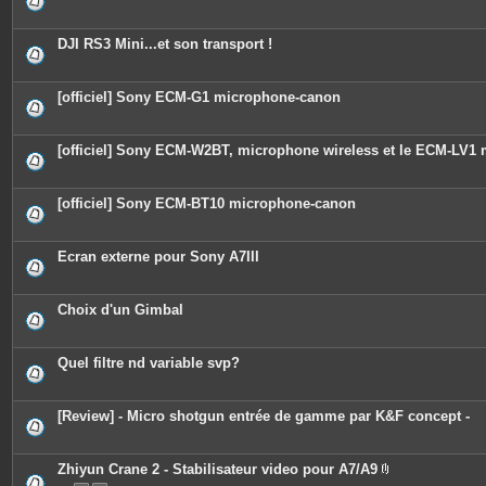
DJI RS3 Mini...et son transport !
[officiel] Sony ECM-G1 microphone-canon
[officiel] Sony ECM-W2BT, microphone wireless et le ECM-LV1 
[officiel] Sony ECM-BT10 microphone-canon
Ecran externe pour Sony A7III
Choix d'un Gimbal
Quel filtre nd variable svp?
[Review] - Micro shotgun entrée de gamme par K&F concept -
Zhiyun Crane 2 - Stabilisateur video pour A7/A9
P