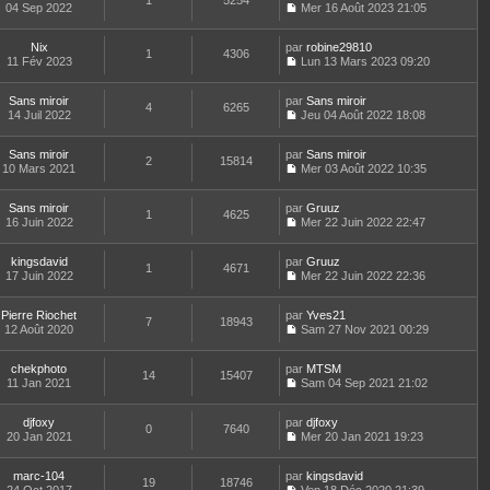
1
5254
e
a
04 Sep 2022
s
Mer 16 Août 2023 21:05
i
e
e
d
g
C
u
e
r
s
e
e
o
l
r
l
s
r
Nix
par
n
robine29810
t
m
1
4306
e
a
n
11 Fév 2023
s
Lun 13 Mars 2023 09:20
e
e
d
g
i
C
u
r
s
e
e
e
o
l
l
s
r
r
Sans miroir
par
n
Sans miroir
t
4
6265
e
a
n
m
14 Juil 2022
s
Jeu 04 Août 2022 18:08
e
d
g
i
C
e
u
r
e
e
e
o
s
l
l
r
r
Sans miroir
par
n
Sans miroir
s
t
2
15814
e
n
m
10 Mars 2021
s
Mer 03 Août 2022 10:35
a
e
d
i
C
e
u
g
r
e
e
o
s
l
e
l
r
r
Sans miroir
par
n
Gruuz
s
t
1
4625
e
n
m
16 Juin 2022
s
Mer 22 Juin 2022 22:47
a
e
d
i
C
e
u
g
r
e
e
o
s
l
e
l
r
r
kingsdavid
par
n
Gruuz
s
t
1
4671
e
n
m
17 Juin 2022
s
Mer 22 Juin 2022 22:36
a
e
d
i
C
e
u
g
r
e
e
o
s
l
e
l
r
r
Pierre Riochet
par
n
Yves21
s
t
7
18943
e
n
m
12 Août 2020
s
Sam 27 Nov 2021 00:29
a
e
d
i
C
e
u
g
r
e
e
o
s
l
e
l
r
r
chekphoto
par
n
MTSM
s
t
14
15407
e
n
m
11 Jan 2021
s
Sam 04 Sep 2021 21:02
a
e
d
i
C
e
u
g
r
e
e
o
s
l
e
l
r
r
djfoxy
par
n
djfoxy
s
t
0
7640
e
n
m
20 Jan 2021
s
Mer 20 Jan 2021 19:23
a
e
d
i
C
e
u
g
r
e
e
o
s
l
e
l
r
r
marc-104
par
n
kingsdavid
s
t
19
18746
e
n
m