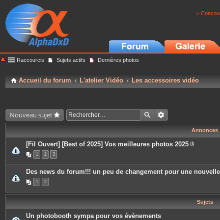
> Concour
Raccourcis
Sujets actifs
Dernières photos
Accueil du forum
L'atelier Vidéo
Les accessoires vidéo
Nouveau sujet
Annonces
[Fil Ouvert] [Best of 2025] Vos meilleures photos 2025
P
1
2
3
i
è
c
Des news du forum!!! un peu de changement pour une nouvell
e
s
1
2
j
o
i
Sujets
n
t
e
Un photobooth sympa pour vos évènements