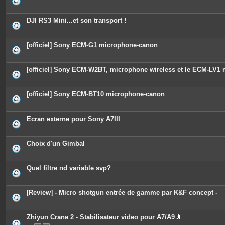
DJI RS3 Mini...et son transport !
[officiel] Sony ECM-G1 microphone-canon
[officiel] Sony ECM-W2BT, microphone wireless et le ECM-LV1 
[officiel] Sony ECM-BT10 microphone-canon
Ecran externe pour Sony A7III
Choix d'un Gimbal
Quel filtre nd variable svp?
[Review] - Micro shotgun entrée de gamme par K&F concept -
Zhiyun Crane 2 - Stabilisateur video pour A7/A9
P