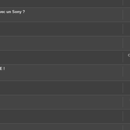
avec un Sony ?
C
E !