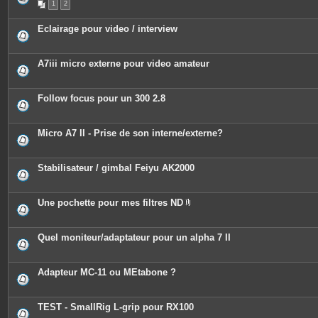
1
2
i
è
c
Eclairage pour video / interview
e
s
j
o
A7iii micro externe pour video amateur
i
n
t
e
Follow focus pour un 300 2.8
s
Micro A7 II - Prise de son interne/externe?
Stabilisateur / gimbal Feiyu AK2000
Une pochette pour mes filtres ND
P
i
è
c
Quel moniteur/adaptateur pour un alpha 7 II
e
s
j
o
Adapteur MC-11 ou MEtabone ?
i
n
t
e
TEST - SmallRig L-grip pour RX100
s