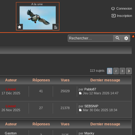
A la une
Connexion
Inscription
113 sujets
1
2
3
Auteur
Réponses
Vues
Dernier message
Lionel
par
Pablo87
41
25029
17 Déc 2025
Jeu 12 Mars 2026 14:47
C
o
n
Lionel
par
SEBSNIP
27
21378
s
26 Nov 2025
Mar 30 Déc 2025 18:34
u
C
l
o
t
n
e
Auteur
Réponses
Vues
Dernier message
s
r
u
l
l
Gastton
par
Maxky