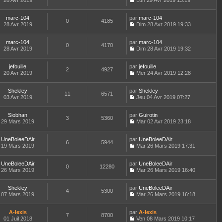
28 Avr 2019
s
Lun 29 Avr 2019 13:19
a
e
d
i
C
e
u
g
r
e
e
o
s
l
e
l
r
r
marc-104
par
n
marc-104
s
t
0
4185
e
n
m
28 Avr 2019
s
Dim 28 Avr 2019 19:33
a
e
d
i
C
e
u
g
r
e
e
o
s
l
e
l
r
r
marc-104
par
n
marc-104
s
t
0
4170
e
n
m
28 Avr 2019
s
Dim 28 Avr 2019 19:32
a
e
d
i
C
e
u
g
r
e
e
o
s
l
e
l
r
r
jefouille
par
n
jefouille
s
t
2
4927
e
n
m
20 Avr 2019
s
Mer 24 Avr 2019 12:28
a
e
d
i
C
e
u
g
r
e
e
o
s
l
e
l
r
r
Shekley
par
n
Shekley
s
t
11
6571
e
n
m
03 Avr 2019
s
Jeu 04 Avr 2019 07:27
a
e
d
i
C
e
u
g
r
e
e
o
s
l
e
l
r
r
Siobhan
par
n
Guirotin
s
t
3
5360
e
n
m
29 Mars 2019
s
Mar 02 Avr 2019 23:18
a
e
d
i
C
e
u
g
r
e
e
o
s
l
e
l
r
r
UneBoleeDAir
par
n
UneBoleeDAir
s
t
6
5944
e
n
m
19 Mars 2019
s
Mar 26 Mars 2019 17:31
a
e
d
i
C
e
u
g
r
e
e
o
s
l
e
l
r
r
UneBoleeDAir
par
n
UneBoleeDAir
s
t
0
12280
e
n
m
26 Mars 2019
s
Mar 26 Mars 2019 16:40
a
e
d
i
C
e
u
g
r
e
e
o
s
l
e
l
r
r
Shekley
par
n
UneBoleeDAir
s
t
4
5300
e
n
m
07 Mars 2019
s
Mar 26 Mars 2019 16:18
a
e
d
i
C
e
u
g
r
e
e
o
s
l
e
l
r
r
A-lexis
par
n
A-lexis
s
t
7
8700
e
n
m
01 Juil 2018
s
Ven 08 Mars 2019 10:17
a
e
d