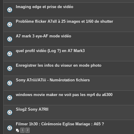
Imaging edge et prise de vidéo
Problème flicker A7sII à 25 images et 1/60 de shutter
A7 mark 3 eye-AF mode vidéo
quel profil vidéo (Log ?) en A7 Mark3
Enregistrer les infos du viseur en mode photo
Sony A7riii/A7iii - Numérotation fichiers
windows movie maker ne voit pas les mp4 du a6300
Slog2 Sony A7RII
Filmer 1h30 : Cérémonie Eglise Mariage : A65 ?
1
2