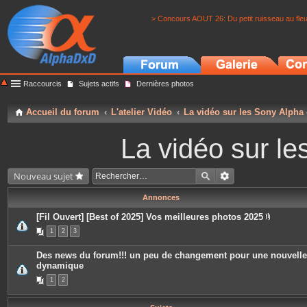
> Concours AOUT 26: Du petit ruisseau au fle
Raccourcis
Sujets actifs
Dernières photos
Accueil du forum
L'atelier Vidéo
La vidéo sur les Sony Alpha
La vidéo sur l
Nouveau sujet
Annonces
[Fil Ouvert] [Best of 2025] Vos meilleures photos 2025
P
1
2
3
i
è
c
Des news du forum!!! un peu de changement pour une nouvelle
e
dynamique
s
j
1
2
o
i
n
t