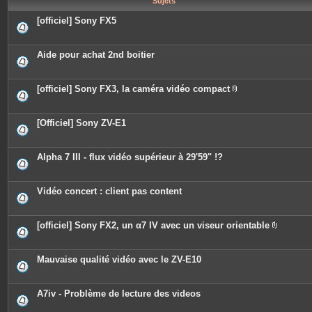
Sujets
e
s
[officiel] Sony FX5
Aide pour achat 2nd boitier
[officiel] Sony FX3, la caméra vidéo compact
P
i
è
c
[Officiel] Sony ZV-E1
e
s
j
o
Alpha 7 III - flux vidéo supérieur à 29'59" !?
i
n
t
e
Vidéo concert : client pas content
s
[officiel] Sony FX2, un α7 IV avec un viseur orientable
P
i
è
c
Mauvaise qualité vidéo avec le ZV-E10
e
s
j
o
A7iv - Problème de lecture des videos
i
n