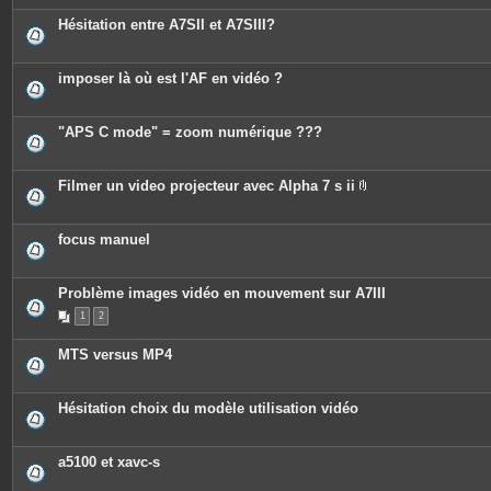
t
e
Hésitation entre A7SII et A7SIII?
s
imposer là où est l'AF en vidéo ?
"APS C mode" = zoom numérique ???
Filmer un video projecteur avec Alpha 7 s ii
P
i
è
c
focus manuel
e
s
j
o
Problème images vidéo en mouvement sur A7III
i
n
1
2
t
e
MTS versus MP4
s
Hésitation choix du modèle utilisation vidéo
a5100 et xavc-s